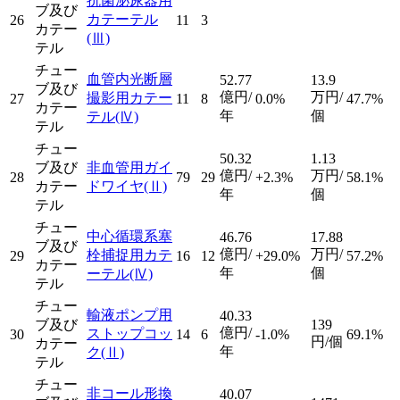
抗菌泌尿器用
ブ及び
カテーテル
26
11
3
カテー
(Ⅲ)
テル
チュー
血管内光断層
52.77
13.9
ブ及び
億円/
万円/
撮影用カテー
27
11
8
0.0%
47.7%
カテー
年
個
テル
(Ⅳ)
テル
チュー
50.32
1.13
ブ及び
非血管用ガイ
億円/
万円/
28
79
29
+2.3%
58.1%
カテー
ドワイヤ
(Ⅱ)
年
個
テル
チュー
中心循環系塞
46.76
17.88
ブ及び
億円/
万円/
栓捕捉用カテ
29
16
12
+29.0%
57.2%
カテー
年
個
ーテル
(Ⅳ)
テル
チュー
輸液ポンプ用
40.33
ブ及び
139
億円/
ストップコッ
30
14
6
-1.0%
69.1%
円/個
カテー
年
ク
(Ⅱ)
テル
チュー
非コール形換
40.07