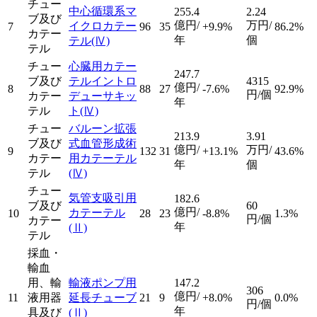
チュー
中心循環系マ
255.4
2.24
ブ及び
億円/
万円/
イクロカテー
7
96
35
+9.9%
86.2%
カテー
年
個
テル
(Ⅳ)
テル
チュー
心臓用カテー
247.7
ブ及び
テルイントロ
4315
億円/
8
88
27
-7.6%
92.9%
円/個
カテー
デューサキッ
年
テル
ト
(Ⅳ)
チュー
バルーン拡張
213.9
3.91
ブ及び
式血管形成術
億円/
万円/
9
132
31
+13.1%
43.6%
カテー
用カテーテル
年
個
テル
(Ⅳ)
チュー
気管支吸引用
182.6
ブ及び
60
億円/
カテーテル
10
28
23
-8.8%
1.3%
円/個
カテー
年
(Ⅱ)
テル
採血・
輸血
用、輸
輸液ポンプ用
147.2
306
億円/
11
液用器
延長チューブ
21
9
+8.0%
0.0%
円/個
年
具及び
(Ⅱ)