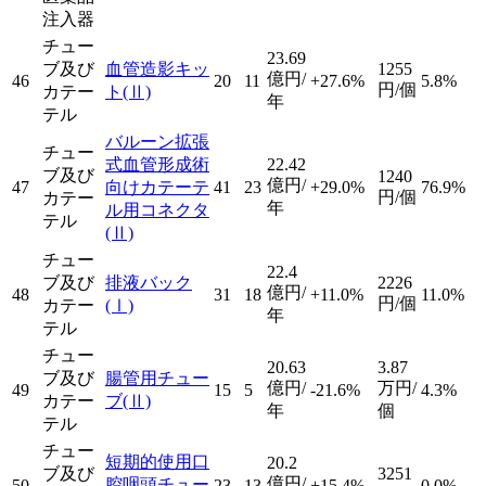
注入器
チュー
23.69
ブ及び
血管造影キッ
1255
億円/
46
20
11
+27.6%
5.8%
円/個
カテー
ト
(Ⅱ)
年
テル
バルーン拡張
チュー
式血管形成術
22.42
ブ及び
1240
億円/
47
向けカテーテ
41
23
+29.0%
76.9%
円/個
カテー
年
ル用コネクタ
テル
(Ⅱ)
チュー
22.4
ブ及び
排液バック
2226
億円/
48
31
18
+11.0%
11.0%
円/個
カテー
(Ⅰ)
年
テル
チュー
20.63
3.87
ブ及び
腸管用チュー
億円/
万円/
49
15
5
-21.6%
4.3%
カテー
ブ
(Ⅱ)
年
個
テル
チュー
短期的使用口
20.2
ブ及び
3251
億円/
腔咽頭チュー
50
23
13
+15.4%
0.0%