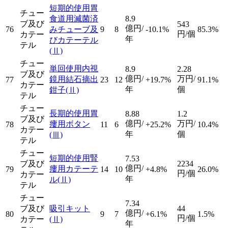
短期的使用胃
チュー
食道用滅菌済
8.9
ブ及び
543
億円/
76
みチューブ及
9
8
-10.1%
85.3%
円/個
カテー
年
びカテーテル
テル
(Ⅱ)
チュー
単回使用内視
8.9
2.28
ブ及び
億円/
万円/
鏡用結石摘出
77
23
12
+19.7%
91.1%
カテー
年
個
鉗子
(Ⅱ)
テル
チュー
長期的使用胃
8.88
1.2
ブ及び
億円/
万円/
瘻用ボタン
78
11
6
+25.2%
10.4%
カテー
年
個
(Ⅲ)
テル
チュー
短期的使用腎
7.53
ブ及び
2234
億円/
瘻用カテーテ
79
14
10
+4.8%
26.0%
円/個
カテー
年
ル
(Ⅱ)
テル
チュー
7.34
ブ及び
吸引キット
44
億円/
80
9
7
+6.1%
1.5%
円/個
カテー
(Ⅱ)
年