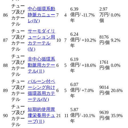
チュー
中心循環系動
6.39
2.97
ブ及び
億円/
万円/
静脈カニュー
86
7
4
-11.7%
0.0%
カテー
年
個
レ
(Ⅳ)
テル
チュー
サーモダイリ
6.24
ブ及び
ューション用
8176
億円/
87
10
7
+10.2%
9.2%
円/個
カテー
カテーテル
年
テル
(Ⅳ)
チュー
非中心循環系
6.19
ブ及び
1761
億円/
動脈用カテー
88
6
5
+18.6%
0.0%
円/個
カテー
年
テル
(Ⅱ)
テル
チュー
バルーン付ペ
6.07
ブ及び
ーシング向け
9014
億円/
89
6
5
+7.0%
20.6%
円/個
カテー
循環器用カテ
年
テル
ーテル
(Ⅳ)
チュー
短期的使用胃
5.87
ブ及び
9639
億円/
瘻栄養用チュ
90
21
11
-10.1%
35.9%
円/個
カテー
年
ーブ
(Ⅱ)
テル