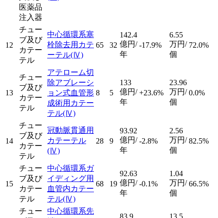
医薬品
注入器
チュー
中心循環系塞
142.4
6.55
ブ及び
億円/
万円/
栓除去用カテ
12
65
32
-17.9%
72.0%
カテー
年
個
ーテル
(Ⅳ)
テル
アテローム切
チュー
除アブレーシ
133
23.96
ブ及び
億円/
万円/
13
ョン式血管形
8
5
+23.6%
0.0%
カテー
年
個
成術用カテー
テル
テル
(Ⅳ)
チュー
冠動脈貫通用
93.92
2.56
ブ及び
億円/
万円/
カテーテル
14
28
9
-2.8%
82.5%
カテー
年
個
(Ⅳ)
テル
チュー
中心循環系ガ
92.63
1.04
ブ及び
イディング用
億円/
万円/
15
68
19
-0.1%
66.5%
カテー
血管内カテー
年
個
テル
テル
(Ⅳ)
チュー
中心循環系先
83.9
13.5