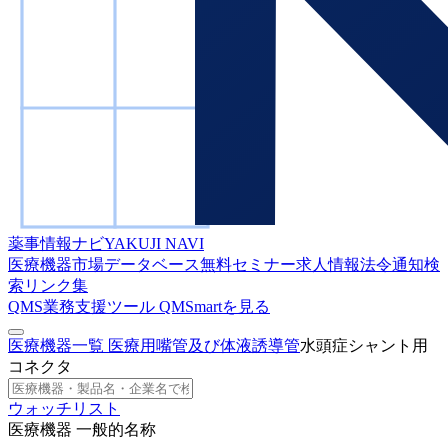
薬事情報ナビ
YAKUJI NAVI
医療機器市場データベース
無料セミナー
求人情報
法令通知検
索
リンク集
QMS業務支援ツール
QMSmartを見る
医療機器一覧
医療用嘴管及び体液誘導管
水頭症シャント用
コネクタ
ウォッチリスト
医療機器 一般的名称