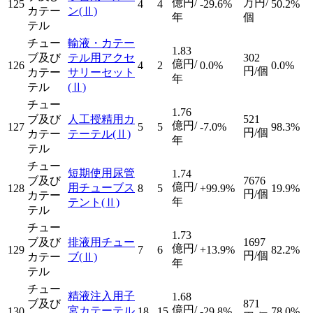
億円/
万円/
125
4
4
-29.6%
50.2%
カテー
ン
(Ⅱ)
年
個
テル
チュー
輸液・カテー
1.83
ブ及び
テル用アクセ
302
億円/
126
4
2
0.0%
0.0%
円/個
カテー
サリーセット
年
テル
(Ⅱ)
チュー
1.76
ブ及び
人工授精用カ
521
億円/
127
5
5
-7.0%
98.3%
円/個
カテー
テーテル
(Ⅱ)
年
テル
チュー
短期使用尿管
1.74
ブ及び
7676
億円/
用チューブス
128
8
5
+99.9%
19.9%
円/個
カテー
年
テント
(Ⅱ)
テル
チュー
1.73
ブ及び
排液用チュー
1697
億円/
129
7
6
+13.9%
82.2%
円/個
カテー
ブ
(Ⅱ)
年
テル
チュー
精液注入用子
1.68
ブ及び
871
億円/
宮カテーテル
130
18
15
-29.8%
78.0%