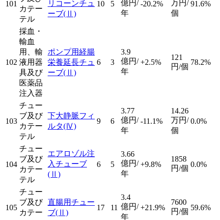
億円/
万円/
リコーンチュ
101
10
5
-20.2%
91.6%
カテー
年
個
ーブ
(Ⅱ)
テル
採血・
輸血
用、輸
ポンプ用経腸
3.9
121
億円/
102
液用器
栄養延長チュ
6
3
+2.5%
78.2%
円/個
年
具及び
ーブ
(Ⅱ)
医薬品
注入器
チュー
3.77
14.26
ブ及び
下大静脈フィ
億円/
万円/
103
9
6
-11.1%
0.0%
カテー
ルタ
(Ⅳ)
年
個
テル
チュー
エアロゾル注
3.66
ブ及び
1858
億円/
入チューブ
104
6
5
+9.8%
0.0%
円/個
カテー
年
(Ⅱ)
テル
チュー
3.4
ブ及び
直腸用チュー
7600
億円/
105
17
11
+21.9%
59.6%
円/個
カテー
ブ
(Ⅱ)
年