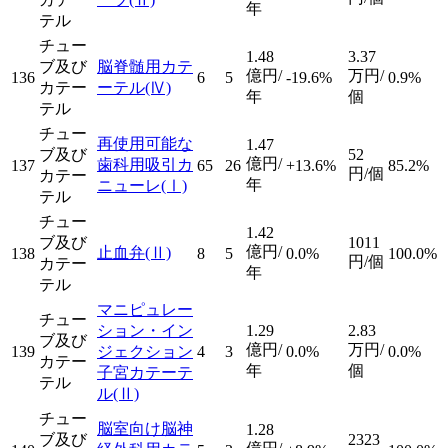
年
テル
チュー
1.48
3.37
ブ及び
脳脊髄用カテ
億円/
万円/
136
6
5
-19.6%
0.9%
カテー
ーテル
(Ⅳ)
年
個
テル
チュー
再使用可能な
1.47
ブ及び
52
億円/
歯科用吸引カ
137
65
26
+13.6%
85.2%
円/個
カテー
年
ニューレ
(Ⅰ)
テル
チュー
1.42
ブ及び
1011
億円/
止血弁
(Ⅱ)
138
8
5
0.0%
100.0%
円/個
カテー
年
テル
マニピュレー
チュー
ション・イン
1.29
2.83
ブ及び
億円/
万円/
139
ジェクション
4
3
0.0%
0.0%
カテー
年
個
子宮カテーテ
テル
ル
(Ⅱ)
チュー
脳室向け脳神
1.28
ブ及び
2323