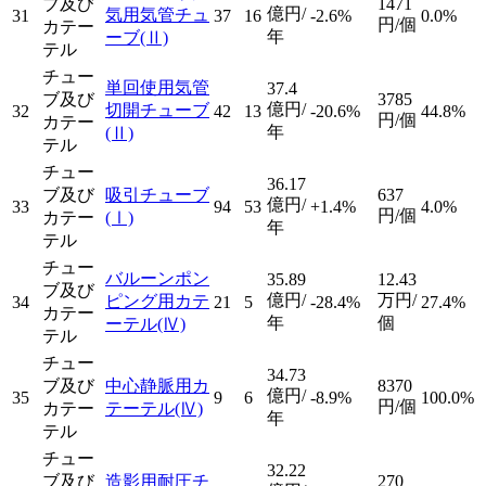
ブ及び
1471
億円/
気用気管チュ
31
37
16
-2.6%
0.0%
円/個
カテー
年
ーブ
(Ⅱ)
テル
チュー
単回使用気管
37.4
ブ及び
3785
億円/
切開チューブ
32
42
13
-20.6%
44.8%
円/個
カテー
年
(Ⅱ)
テル
チュー
36.17
ブ及び
吸引チューブ
637
億円/
33
94
53
+1.4%
4.0%
円/個
カテー
(Ⅰ)
年
テル
チュー
バルーンポン
35.89
12.43
ブ及び
億円/
万円/
ピング用カテ
34
21
5
-28.4%
27.4%
カテー
年
個
ーテル
(Ⅳ)
テル
チュー
34.73
ブ及び
中心静脈用カ
8370
億円/
35
9
6
-8.9%
100.0%
円/個
カテー
テーテル
(Ⅳ)
年
テル
チュー
32.22
ブ及び
造影用耐圧チ
270