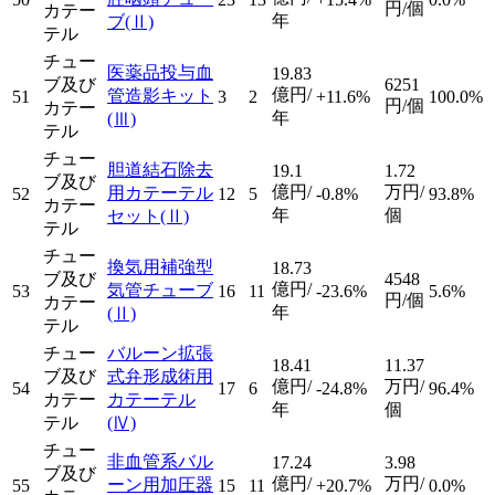
円/個
カテー
年
ブ
(Ⅱ)
テル
チュー
医薬品投与血
19.83
ブ及び
6251
億円/
管造影キット
51
3
2
+11.6%
100.0%
円/個
カテー
年
(Ⅲ)
テル
チュー
胆道結石除去
19.1
1.72
ブ及び
億円/
万円/
用カテーテル
52
12
5
-0.8%
93.8%
カテー
年
個
セット
(Ⅱ)
テル
チュー
換気用補強型
18.73
ブ及び
4548
億円/
気管チューブ
53
16
11
-23.6%
5.6%
円/個
カテー
年
(Ⅱ)
テル
チュー
バルーン拡張
18.41
11.37
ブ及び
式弁形成術用
億円/
万円/
54
17
6
-24.8%
96.4%
カテー
カテーテル
年
個
テル
(Ⅳ)
チュー
非血管系バル
17.24
3.98
ブ及び
億円/
万円/
ーン用加圧器
55
15
11
+20.7%
0.0%