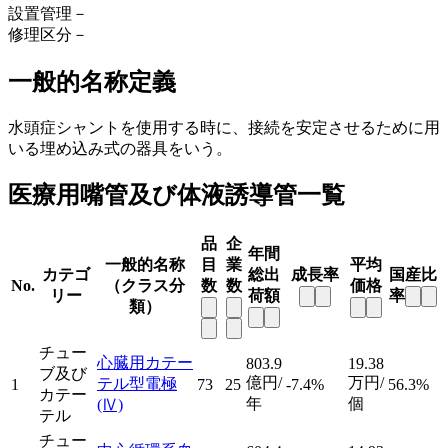
設置管理
－
修理区分
－
一般的名称定義
水頭症シャントを使用する時に、接続を安定させるために用
いる埋め込み式の器具をいう。
医療用嘴管及び体液誘導管一覧
品
企
年間
一般的名称
目
業
平均
カテゴ
総出
成長率
国産比
No.
（クラス分
数
数
価格
リー
荷額
率
類）
チュー
心臓用カテー
803.9
19.38
ブ及び
億円/
万円/
テル型電極
1
73
25
-7.4%
56.3%
カテー
年
個
(Ⅳ)
テル
チュー