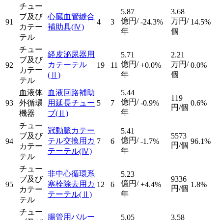
チュー
5.87
3.68
ブ及び
心臓血管縫合
億円/
万円/
91
4
3
-24.3%
14.5%
カテー
補助具
(Ⅳ)
年
個
テル
チュー
経皮泌尿器用
5.71
2.21
ブ及び
億円/
万円/
カテーテル
92
19
11
+0.0%
0.0%
カテー
年
個
(Ⅱ)
テル
血液体
血液回路補助
5.44
119
億円/
93
外循環
用延長チュー
5
7
-0.9%
0.6%
円/個
年
機器
ブ
(Ⅱ)
チュー
冠動脈カテー
5.41
ブ及び
5573
億円/
テル交換用カ
94
7
6
-1.7%
96.1%
円/個
カテー
年
テーテル
(Ⅳ)
テル
チュー
非中心循環系
5.23
ブ及び
9336
億円/
塞栓除去用カ
95
12
6
+4.4%
1.8%
円/個
カテー
年
テーテル
(Ⅱ)
テル
チュー
腸管用バルー
5.05
3.58