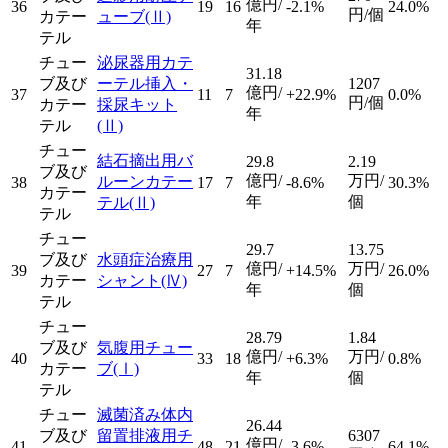
億円/
36
19
16
-2.1%
24.0%
円/個
カテー
ューブ
(Ⅱ)
年
テル
チュー
泌尿器用カテ
31.18
ブ及び
ーテル挿入・
1207
億円/
37
11
7
+22.9%
0.0%
円/個
カテー
採尿キット
年
テル
(Ⅱ)
チュー
結石摘出用バ
29.8
2.19
ブ及び
億円/
万円/
ルーンカテー
38
17
7
-8.6%
30.3%
カテー
年
個
テル
(Ⅱ)
テル
チュー
29.7
13.75
ブ及び
水頭症治療用
億円/
万円/
39
27
7
+14.5%
26.0%
カテー
シャント
(Ⅳ)
年
個
テル
チュー
28.79
1.84
ブ及び
気腹用チュー
億円/
万円/
40
33
18
+6.3%
0.8%
カテー
ブ
(Ⅰ)
年
個
テル
チュー
滅菌済み体内
26.44
ブ及び
留置排液用チ
6307
億円/
41
48
21
-3.6%
64.1%