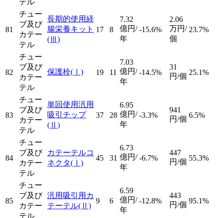
テル
チュー
長期的使用経
7.32
2.06
ブ及び
億円/
万円/
腸栄養キット
81
17
8
-15.6%
23.7%
カテー
年
個
(Ⅲ)
テル
チュー
7.03
ブ及び
31
億円/
保護栓
(Ⅰ)
82
19
11
-14.5%
25.1%
円/個
カテー
年
テル
チュー
単回使用汎用
6.95
ブ及び
941
億円/
吸引チップ
83
37
28
-3.3%
6.5%
円/個
カテー
年
(Ⅱ)
テル
チュー
6.73
ブ及び
カテーテルコ
447
億円/
84
45
31
-6.7%
55.3%
円/個
カテー
ネクタ
(Ⅰ)
年
テル
チュー
6.59
ブ及び
汎用吸引用カ
443
億円/
85
9
6
-12.8%
95.1%
円/個
カテー
テーテル
(Ⅱ)
年
テル