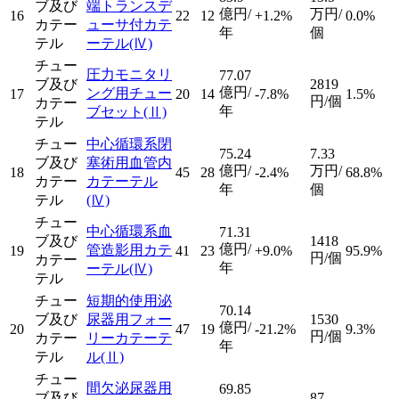
ブ及び
端トランスデ
億円/
万円/
16
22
12
+1.2%
0.0%
カテー
ューサ付カテ
年
個
テル
ーテル
(Ⅳ)
チュー
圧力モニタリ
77.07
ブ及び
2819
億円/
ング用チュー
17
20
14
-7.8%
1.5%
円/個
カテー
年
ブセット
(Ⅱ)
テル
チュー
中心循環系閉
75.24
7.33
ブ及び
塞術用血管内
億円/
万円/
18
45
28
-2.4%
68.8%
カテー
カテーテル
年
個
テル
(Ⅳ)
チュー
中心循環系血
71.31
ブ及び
1418
億円/
管造影用カテ
19
41
23
+9.0%
95.9%
円/個
カテー
年
ーテル
(Ⅳ)
テル
チュー
短期的使用泌
70.14
ブ及び
尿器用フォー
1530
億円/
20
47
19
-21.2%
9.3%
円/個
カテー
リーカテーテ
年
テル
ル
(Ⅱ)
チュー
間欠泌尿器用
69.85
ブ及び
87