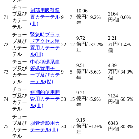
チュー
創部用吸引留
10.06
ブ及び
2164
億円/
置カテーテル
71
9
7
-9.2%
0.0%
円/個
カテー
年
(Ⅱ)
テル
チュー
緊急時ブラッ
9.72
2.21
ブ及び
ドアクセス留
億円/
万円/
72
22
12
-37.2%
1.4%
カテー
置用カテーテ
年
個
テル
ル
(Ⅲ)
チュー
中心循環系血
9.51
4.39
ブ及び
管処置用チュ
億円/
万円/
73
9
5
-5.6%
34.3%
カテー
ーブ及びカテ
年
個
テル
ーテル
(Ⅳ)
チュー
短期的使用胆
9.21
ブ及び
7124
億円/
管用カテーテ
74
33
15
-5.9%
66.5%
円/個
カテー
年
ル
(Ⅱ)
テル
チュー
9.15
ブ及び
胆管造影用カ
6843
億円/
75
30
17
+1.9%
80.3%
円/個
カテー
テーテル
(Ⅱ)
年
テル