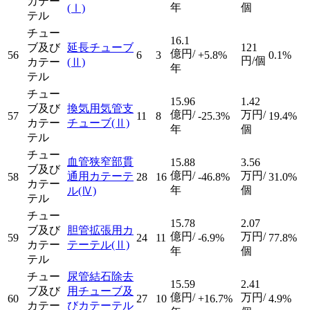
カテー
年
個
(Ⅰ)
テル
チュー
16.1
ブ及び
延長チューブ
121
億円/
56
6
3
+5.8%
0.1%
円/個
カテー
(Ⅱ)
年
テル
チュー
15.96
1.42
ブ及び
換気用気管支
億円/
万円/
57
11
8
-25.3%
19.4%
カテー
チューブ
(Ⅱ)
年
個
テル
チュー
血管狭窄部貫
15.88
3.56
ブ及び
億円/
万円/
通用カテーテ
58
28
16
-46.8%
31.0%
カテー
年
個
ル
(Ⅳ)
テル
チュー
15.78
2.07
ブ及び
胆管拡張用カ
億円/
万円/
59
24
11
-6.9%
77.8%
カテー
テーテル
(Ⅱ)
年
個
テル
チュー
尿管結石除去
15.59
2.41
ブ及び
用チューブ及
億円/
万円/
60
27
10
+16.7%
4.9%
カテー
びカテーテル