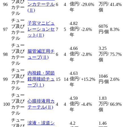
ブ及び
億円/
万円/
ンカテーテル
96
6
4
-29.6%
41.4%
カテー
年
個
(Ⅱ)
テル
チュー
子宮マニピュ
4.82
ブ及び
6076
億円/
レーションセ
97
7
5
-2.6%
8.3%
円/個
カテー
年
ット
(Ⅱ)
テル
チュー
4.66
3.25
ブ及び
腸管減圧用チ
億円/
万円/
98
6
4
-2.8%
75.7%
カテー
ューブ
(Ⅱ)
年
個
テル
チュー
内視鏡・関節
4.63
ブ及び
1046
億円/
鏡用接続チュ
99
15
14
+15.2%
2.6%
円/個
カテー
年
ーブ
(Ⅰ)
テル
チュー
4.59
1.83
ブ及び
心膜排液用カ
億円/
万円/
100
4
4
-4.4%
66.9%
カテー
テーテル
(Ⅱ)
年
個
テル
チュー
涙液・涙道シ
4.2
1.46
ブ及び