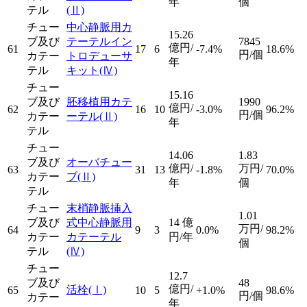
年
個
テル
(Ⅱ)
チュー
中心静脈用カ
15.26
ブ及び
テーテルイン
7845
億円/
61
17
6
-7.4%
18.6%
円/個
カテー
トロデューサ
年
テル
キット
(Ⅳ)
チュー
15.16
ブ及び
胚移植用カテ
1990
億円/
62
16
10
-3.0%
96.2%
円/個
カテー
ーテル
(Ⅱ)
年
テル
チュー
14.06
1.83
ブ及び
オーバチュー
億円/
万円/
63
31
13
-1.8%
70.0%
カテー
ブ
(Ⅱ)
年
個
テル
チュー
末梢静脈挿入
1.01
ブ及び
式中心静脈用
14
億
万円/
64
9
3
0.0%
98.2%
カテー
カテーテル
円/年
個
テル
(Ⅳ)
チュー
12.7
ブ及び
48
億円/
活栓
(Ⅰ)
65
10
5
+1.0%
98.6%
円/個
カテー
年