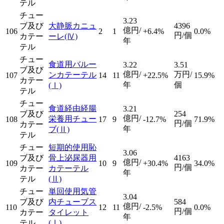
テル
チュー
3.23
ブ及び
大静脈カニュ
4396
億円/
106
2
1
+6.4%
0.0%
円/個
カテー
ーレ
(Ⅳ)
年
テル
チュー
食道用バルー
3.22
3.51
ブ及び
億円/
万円/
ンカテーテル
107
14
11
+22.5%
15.9%
カテー
年
個
(Ⅰ)
テル
チュー
食道経由経腸
3.21
ブ及び
254
億円/
栄養用チュー
108
17
9
-12.7%
71.9%
円/個
カテー
年
ブ
(Ⅱ)
テル
チュー
短期的使用恥
3.06
ブ及び
骨上泌尿器用
4163
億円/
109
10
9
+30.4%
34.0%
円/個
カテー
カテーテル
年
テル
(Ⅱ)
チュー
単回使用気管
3.04
ブ及び
内チューブス
584
億円/
110
12
11
-2.5%
0.0%
円/個
カテー
タイレット
年
テル
(Ⅰ)