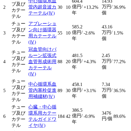
中心循環系血
604.4
14.93
ブ及び
億円/
万円/
管内超音波カ
2
30
10
+13.2%
36.9%
カテー
年
個
テーテル
(Ⅳ)
テル
チュー
アブレーショ
585.2
43.16
ブ及び
ン向け循環器
億円/
万円/
3
55
10
-2.6%
1.5%
カテー
用カテーテル
年
個
テル
(Ⅳ)
冠血管向けバ
チュー
ルーン拡張式
481.5
2.45
ブ及び
億円/
万円/
4
血管形成術用
88
20
+4.3%
77.2%
カテー
年
個
カテーテル
テル
(Ⅳ)
チュー
中心循環系血
458.1
7.34
ブ及び
億円/
万円/
管内塞栓促進
5
89
30
+3.1%
36.5%
カテー
年
個
用補綴材
(Ⅳ)
テル
チュー
心臓・中心循
386.5
ブ及び
環系用カテー
3476
億円/
6
184
42
-0.9%
89.6%
円/個
カテー
テルガイドワ
年
テル
イヤ
(Ⅳ)