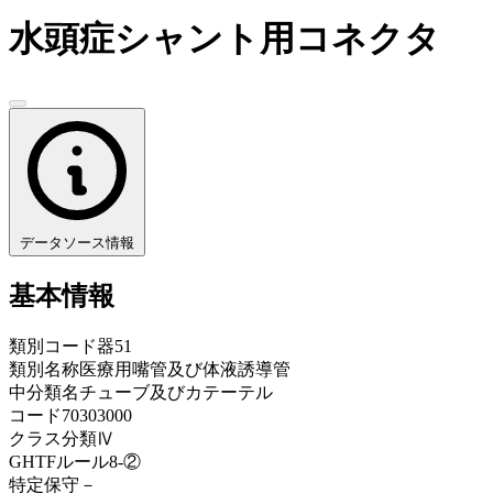
水頭症シャント用コネクタ
データソース情報
基本情報
類別コード
器51
類別名称
医療用嘴管及び体液誘導管
中分類名
チューブ及びカテーテル
コード
70303000
クラス分類
Ⅳ
GHTFルール
8-②
特定保守
－