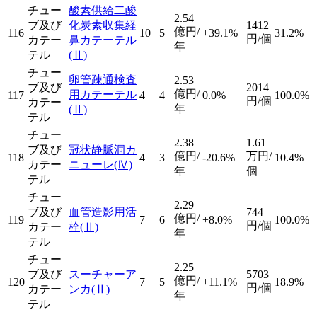
チュー
酸素供給二酸
2.54
ブ及び
化炭素収集経
1412
億円/
116
10
5
+39.1%
31.2%
円/個
カテー
鼻カテーテル
年
テル
(Ⅱ)
チュー
卵管疎通検査
2.53
ブ及び
2014
億円/
用カテーテル
117
4
4
0.0%
100.0%
円/個
カテー
年
(Ⅱ)
テル
チュー
2.38
1.61
ブ及び
冠状静脈洞カ
億円/
万円/
118
4
3
-20.6%
10.4%
カテー
ニューレ
(Ⅳ)
年
個
テル
チュー
2.29
ブ及び
血管造影用活
744
億円/
119
7
6
+8.0%
100.0%
円/個
カテー
栓
(Ⅱ)
年
テル
チュー
2.25
ブ及び
スーチャーア
5703
億円/
120
7
5
+11.1%
18.9%
円/個
カテー
ンカ
(Ⅱ)
年
テル