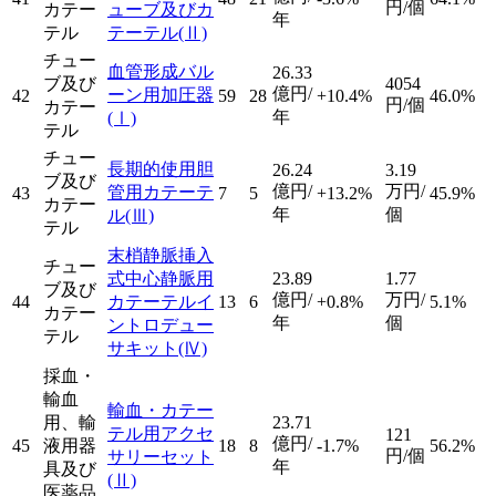
円/個
カテー
ューブ及びカ
年
テル
テーテル
(Ⅱ)
チュー
血管形成バル
26.33
ブ及び
4054
億円/
ーン用加圧器
42
59
28
+10.4%
46.0%
円/個
カテー
年
(Ⅰ)
テル
チュー
長期的使用胆
26.24
3.19
ブ及び
億円/
万円/
管用カテーテ
43
7
5
+13.2%
45.9%
カテー
年
個
ル
(Ⅲ)
テル
末梢静脈挿入
チュー
式中心静脈用
23.89
1.77
ブ及び
億円/
万円/
44
カテーテルイ
13
6
+0.8%
5.1%
カテー
年
個
ントロデュー
テル
サキット
(Ⅳ)
採血・
輸血
輸血・カテー
用、輸
23.71
テル用アクセ
121
億円/
45
液用器
18
8
-1.7%
56.2%
円/個
サリーセット
年
具及び
(Ⅱ)
医薬品