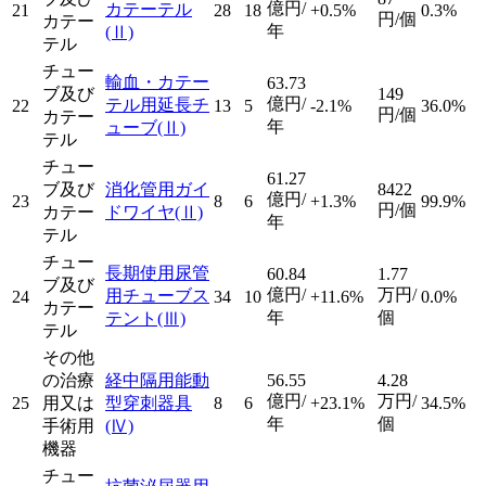
億円/
カテーテル
21
28
18
+0.5%
0.3%
円/個
カテー
年
(Ⅱ)
テル
チュー
輸血・カテー
63.73
ブ及び
149
億円/
テル用延長チ
22
13
5
-2.1%
36.0%
円/個
カテー
年
ューブ
(Ⅱ)
テル
チュー
61.27
ブ及び
消化管用ガイ
8422
億円/
23
8
6
+1.3%
99.9%
円/個
カテー
ドワイヤ
(Ⅱ)
年
テル
チュー
長期使用尿管
60.84
1.77
ブ及び
億円/
万円/
用チューブス
24
34
10
+11.6%
0.0%
カテー
年
個
テント
(Ⅲ)
テル
その他
の治療
経中隔用能動
56.55
4.28
億円/
万円/
25
用又は
型穿刺器具
8
6
+23.1%
34.5%
年
個
手術用
(Ⅳ)
機器
チュー