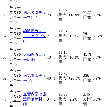
テル
チュー
12.69
ブ及び
送水吸引チュ
7127
億円/
66
73
30
+16.9%
0.3%
円/個
カテー
ーブ
(Ⅰ)
年
テル
チュー
静脈用カテー
11.57
ブ及び
76
億円/
テルアダプタ
67
7
5
-11.7%
68.7%
円/個
カテー
年
(Ⅱ)
テル
チュー
11.18
ブ及び
大動脈カニュ
4315
億円/
68
10
7
-16.3%
3.6%
円/個
カテー
ーレ
(Ⅳ)
年
テル
チュー
10.73
ブ及び
送気送水チュ
858
億円/
69
40
14
+20.1%
0.9%
円/個
カテー
ーブ
(Ⅰ)
年
テル
チュー
血管内塞栓促
10.08
3.46
ブ及び
億円/
万円/
進用補綴材
70
3
2
-2.2%
0.0%
カテー
年
個
(Ⅲ)
テル