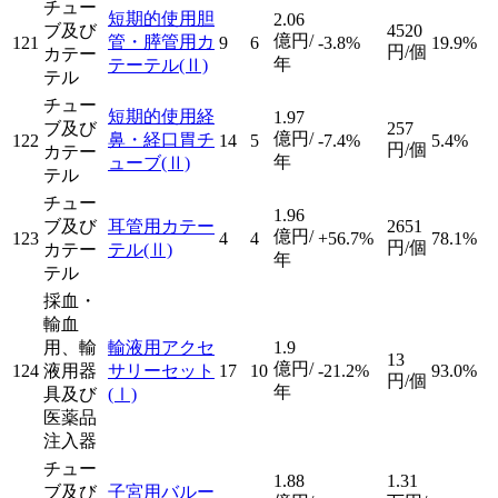
チュー
短期的使用胆
2.06
ブ及び
4520
億円/
管・膵管用カ
121
9
6
-3.8%
19.9%
円/個
カテー
年
テーテル
(Ⅱ)
テル
チュー
短期的使用経
1.97
ブ及び
257
億円/
鼻・経口胃チ
122
14
5
-7.4%
5.4%
円/個
カテー
年
ューブ
(Ⅱ)
テル
チュー
1.96
ブ及び
耳管用カテー
2651
億円/
123
4
4
+56.7%
78.1%
円/個
カテー
テル
(Ⅱ)
年
テル
採血・
輸血
用、輸
輸液用アクセ
1.9
13
億円/
124
液用器
サリーセット
17
10
-21.2%
93.0%
円/個
年
具及び
(Ⅰ)
医薬品
注入器
チュー
1.88
1.31
ブ及び
子宮用バルー