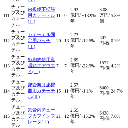
チュー
内視鏡下拡張
2.92
3.08
ブ及び
億円/
万円/
用カテーテル
111
11
9
+13.9%
5.8%
カテー
年
個
(Ⅱ)
テル
チュー
カテーテル固
2.73
ブ及び
507
億円/
定用パッチ
112
20
13
-12.5%
0.3%
円/枚
カテー
年
(Ⅰ)
テル
チュー
短期的使用鼻
2.69
ブ及び
1577
億円/
咽頭エアウエ
113
7
7
-22.9%
4.2%
円/個
カテー
年
イ
(Ⅰ)
テル
チュー
尿管向け泌尿
2.57
ブ及び
6400
億円/
器用カテーテ
114
15
11
-1.1%
24.7%
円/個
カテー
年
ル
(Ⅱ)
テル
チュー
気管内チュー
2.55
ブ及び
6438
億円/
ブカフインフ
115
21
12
-15.2%
7.0%
円/個
カテー
年
レータ
(Ⅰ)
テル