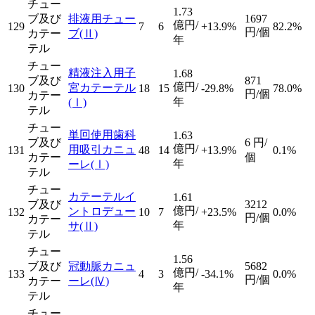
チュー
1.73
ブ及び
排液用チュー
1697
億円/
129
7
6
+13.9%
82.2%
円/個
カテー
ブ
(Ⅱ)
年
テル
チュー
精液注入用子
1.68
ブ及び
871
億円/
宮カテーテル
130
18
15
-29.8%
78.0%
円/個
カテー
年
(Ⅰ)
テル
チュー
単回使用歯科
1.63
ブ及び
6
円/
億円/
用吸引カニュ
131
48
14
+13.9%
0.1%
カテー
個
年
ーレ
(Ⅰ)
テル
チュー
カテーテルイ
1.61
ブ及び
3212
億円/
ントロデュー
132
10
7
+23.5%
0.0%
円/個
カテー
年
サ
(Ⅱ)
テル
チュー
1.56
ブ及び
冠動脈カニュ
5682
億円/
133
4
3
-34.1%
0.0%
円/個
カテー
ーレ
(Ⅳ)
年
テル
チュー