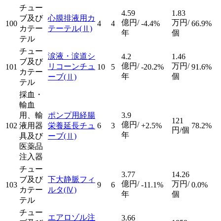
チュー
4.59
1.83
ブ及び
心膜排液用カ
億円/
万円/
100
4
4
-4.4%
66.9%
カテー
テーテル
(Ⅱ)
年
個
テル
チュー
涙液・涙道シ
4.2
1.46
ブ及び
億円/
万円/
リコーンチュ
101
10
5
-20.2%
91.6%
カテー
年
個
ーブ
(Ⅱ)
テル
採血・
輸血
用、輸
ポンプ用経腸
3.9
121
億円/
102
液用器
栄養延長チュ
6
3
+2.5%
78.2%
円/個
年
具及び
ーブ
(Ⅱ)
医薬品
注入器
チュー
3.77
14.26
ブ及び
下大静脈フィ
億円/
万円/
103
9
6
-11.1%
0.0%
カテー
ルタ
(Ⅳ)
年
個
テル
チュー
エアロゾル注
3.66