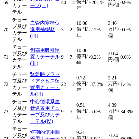
億円/
69
40
14
+20.1%
0.9%
円/個
カテー
ーブ
(Ⅰ)
年
テル
チュー
血管内塞栓促
10.08
3.46
ブ及び
億円/
万円/
進用補綴材
70
3
2
-2.2%
0.0%
カテー
年
個
(Ⅲ)
テル
チュー
創部用吸引留
10.06
ブ及び
2164
億円/
置カテーテル
71
9
7
-9.2%
0.0%
円/個
カテー
年
(Ⅱ)
テル
チュー
緊急時ブラッ
9.72
2.21
ブ及び
ドアクセス留
億円/
万円/
72
22
12
-37.2%
1.4%
カテー
置用カテーテ
年
個
テル
ル
(Ⅲ)
チュー
中心循環系血
9.51
4.39
ブ及び
管処置用チュ
億円/
万円/
73
9
5
-5.6%
34.3%
カテー
ーブ及びカテ
年
個
テル
ーテル
(Ⅳ)
チュー
短期的使用胆
9.21
ブ及び
7124
億円/
管用カテーテ
74
33
15
-5.9%
66.5%