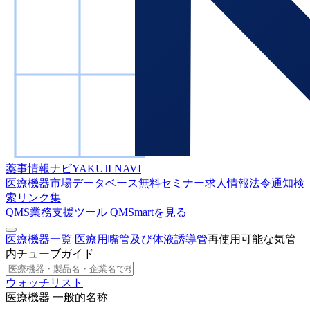
薬事情報ナビ
YAKUJI NAVI
医療機器市場データベース
無料セミナー
求人情報
法令通知検
索
リンク集
QMS業務支援ツール
QMSmartを見る
医療機器一覧
医療用嘴管及び体液誘導管
再使用可能な気管
内チューブガイド
ウォッチリスト
医療機器 一般的名称