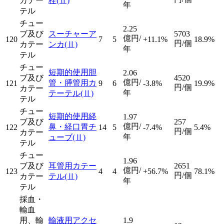
カテー
栓
(Ⅱ)
年
テル
チュー
2.25
ブ及び
スーチャーア
5703
億円/
120
7
5
+11.1%
18.9%
円/個
カテー
ンカ
(Ⅱ)
年
テル
チュー
短期的使用胆
2.06
ブ及び
4520
億円/
管・膵管用カ
121
9
6
-3.8%
19.9%
円/個
カテー
年
テーテル
(Ⅱ)
テル
チュー
短期的使用経
1.97
ブ及び
257
億円/
鼻・経口胃チ
122
14
5
-7.4%
5.4%
円/個
カテー
年
ューブ
(Ⅱ)
テル
チュー
1.96
ブ及び
耳管用カテー
2651
億円/
123
4
4
+56.7%
78.1%
円/個
カテー
テル
(Ⅱ)
年
テル
採血・
輸血
用、輸
輸液用アクセ
1.9