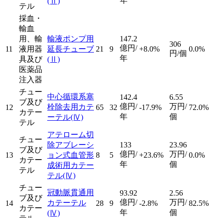
年
(Ⅱ)
テル
採血・
輸血
用、輸
輸液ポンプ用
147.2
306
億円/
11
液用器
延長チューブ
21
9
+8.0%
0.0%
円/個
年
具及び
(Ⅱ)
医薬品
注入器
チュー
中心循環系塞
142.4
6.55
ブ及び
億円/
万円/
栓除去用カテ
12
65
32
-17.9%
72.0%
カテー
年
個
ーテル
(Ⅳ)
テル
アテローム切
チュー
除アブレーシ
133
23.96
ブ及び
億円/
万円/
13
ョン式血管形
8
5
+23.6%
0.0%
カテー
年
個
成術用カテー
テル
テル
(Ⅳ)
チュー
冠動脈貫通用
93.92
2.56
ブ及び
億円/
万円/
カテーテル
14
28
9
-2.8%
82.5%
カテー
年
個
(Ⅳ)