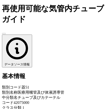
再使用可能な気管内チューブ
ガイド
データソース情報
基本情報
類別コード
器51
類別名称
医療用嘴管及び体液誘導管
中分類名
チューブ及びカテーテル
コード
42075000
クラス分類
Ⅰ