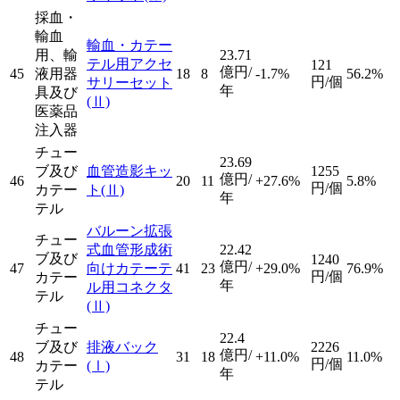
採血・
輸血
輸血・カテー
用、輸
23.71
テル用アクセ
121
億円/
45
液用器
18
8
-1.7%
56.2%
円/個
サリーセット
年
具及び
(Ⅱ)
医薬品
注入器
チュー
23.69
ブ及び
血管造影キッ
1255
億円/
46
20
11
+27.6%
5.8%
円/個
カテー
ト
(Ⅱ)
年
テル
バルーン拡張
チュー
式血管形成術
22.42
ブ及び
1240
億円/
47
向けカテーテ
41
23
+29.0%
76.9%
円/個
カテー
年
ル用コネクタ
テル
(Ⅱ)
チュー
22.4
ブ及び
排液バック
2226
億円/
48
31
18
+11.0%
11.0%
円/個
カテー
(Ⅰ)
年
テル