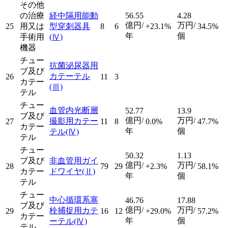
その他
の治療
経中隔用能動
56.55
4.28
億円/
万円/
25
用又は
型穿刺器具
8
6
+23.1%
34.5%
年
個
手術用
(Ⅳ)
機器
チュー
抗菌泌尿器用
ブ及び
カテーテル
26
11
3
カテー
(Ⅲ)
テル
チュー
血管内光断層
52.77
13.9
ブ及び
億円/
万円/
撮影用カテー
27
11
8
0.0%
47.7%
カテー
年
個
テル
(Ⅳ)
テル
チュー
50.32
1.13
ブ及び
非血管用ガイ
億円/
万円/
28
79
29
+2.3%
58.1%
カテー
ドワイヤ
(Ⅱ)
年
個
テル
チュー
中心循環系塞
46.76
17.88
ブ及び
億円/
万円/
栓捕捉用カテ
29
16
12
+29.0%
57.2%
カテー
年
個
ーテル
(Ⅳ)
テル