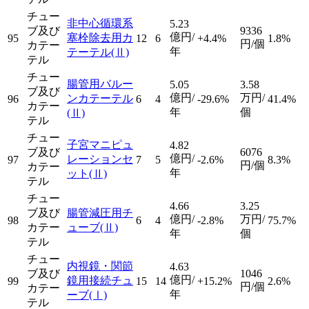
チュー
非中心循環系
5.23
ブ及び
9336
億円/
塞栓除去用カ
95
12
6
+4.4%
1.8%
円/個
カテー
年
テーテル
(Ⅱ)
テル
チュー
腸管用バルー
5.05
3.58
ブ及び
億円/
万円/
ンカテーテル
96
6
4
-29.6%
41.4%
カテー
年
個
(Ⅱ)
テル
チュー
子宮マニピュ
4.82
ブ及び
6076
億円/
レーションセ
97
7
5
-2.6%
8.3%
円/個
カテー
年
ット
(Ⅱ)
テル
チュー
4.66
3.25
ブ及び
腸管減圧用チ
億円/
万円/
98
6
4
-2.8%
75.7%
カテー
ューブ
(Ⅱ)
年
個
テル
チュー
内視鏡・関節
4.63
ブ及び
1046
億円/
鏡用接続チュ
99
15
14
+15.2%
2.6%
円/個
カテー
年
ーブ
(Ⅰ)
テル