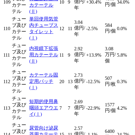
億円/
109
10
9
+30.4%
34.0%
円/個
カテー
カテーテル
年
テル
(Ⅱ)
チュー
単回使用気管
3.04
ブ及び
内チューブス
584
億円/
110
12
11
-2.5%
0.0%
円/個
カテー
タイレット
年
テル
(Ⅰ)
チュー
内視鏡下拡張
2.92
3.08
ブ及び
億円/
万円/
用カテーテル
111
11
9
+13.9%
5.8%
カテー
年
個
(Ⅱ)
テル
チュー
カテーテル固
2.73
ブ及び
507
億円/
定用パッチ
112
20
13
-12.5%
0.3%
円/枚
カテー
年
(Ⅰ)
テル
チュー
短期的使用鼻
2.69
ブ及び
1577
億円/
咽頭エアウエ
113
7
7
-22.9%
4.2%
円/個
カテー
年
イ
(Ⅰ)
テル
チュー
尿管向け泌尿
2.57
ブ及び
6400
億円/
器用カテーテ
114
15
11
-1.1%
24.7%