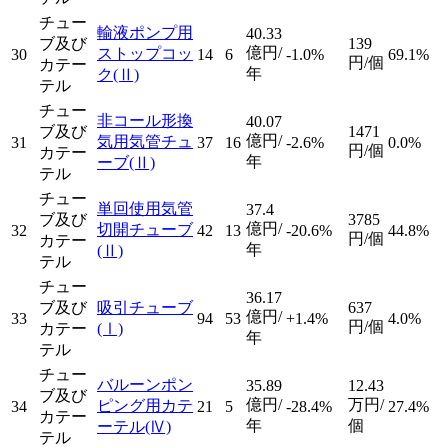
チュー
輸液ポンプ用
40.33
ブ及び
139
億円/
ストップコッ
30
14
6
-1.0%
69.1%
円/個
カテー
年
ク
(Ⅱ)
テル
チュー
非コール形換
40.07
ブ及び
1471
億円/
気用気管チュ
31
37
16
-2.6%
0.0%
円/個
カテー
年
ーブ
(Ⅱ)
テル
チュー
単回使用気管
37.4
ブ及び
3785
億円/
切開チューブ
32
42
13
-20.6%
44.8%
円/個
カテー
年
(Ⅱ)
テル
チュー
36.17
ブ及び
吸引チューブ
637
億円/
33
94
53
+1.4%
4.0%
円/個
カテー
(Ⅰ)
年
テル
チュー
バルーンポン
35.89
12.43
ブ及び
億円/
万円/
ピング用カテ
34
21
5
-28.4%
27.4%
カテー
年
個
ーテル
(Ⅳ)
テル