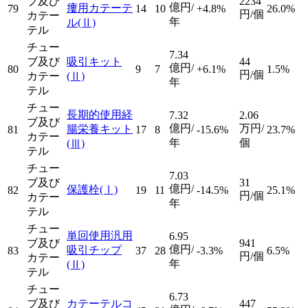
ブ及び
2234
億円/
瘻用カテーテ
79
14
10
+4.8%
26.0%
円/個
カテー
年
ル
(Ⅱ)
テル
チュー
7.34
ブ及び
吸引キット
44
億円/
80
9
7
+6.1%
1.5%
円/個
カテー
(Ⅱ)
年
テル
チュー
長期的使用経
7.32
2.06
ブ及び
億円/
万円/
腸栄養キット
81
17
8
-15.6%
23.7%
カテー
年
個
(Ⅲ)
テル
チュー
7.03
ブ及び
31
億円/
保護栓
(Ⅰ)
82
19
11
-14.5%
25.1%
円/個
カテー
年
テル
チュー
単回使用汎用
6.95
ブ及び
941
億円/
吸引チップ
83
37
28
-3.3%
6.5%
円/個
カテー
年
(Ⅱ)
テル
チュー
6.73
ブ及び
カテーテルコ
447