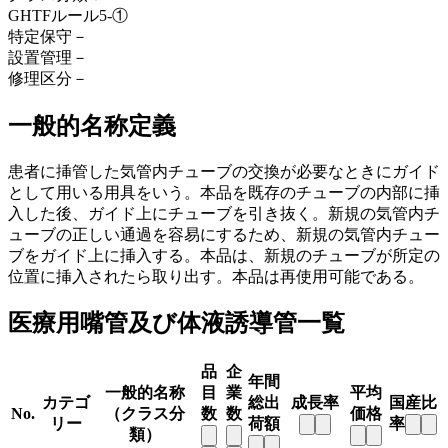
GHTFルール
5-①
特定保守
－
設置管理
－
修理区分
－
一般的名称定義
患者に挿管した気管内チューブの交換が必要なときにガイド
として用いる用具をいう。本品を既存のチューブの内部に挿
入した後、ガイド上にチューブを引き抜く。新規の気管内チ
ューブの正しい通過を容易にするため、新規の気管内チュー
ブをガイド上に挿入する。本品は、新規のチューブが所定の
位置に挿入されたら取り出す。本品は再使用可能である。
医療用嘴管及び体液誘導管一覧
品
企
年間
一般的名称
目
業
平均
カテゴ
総出
成長率
国産比
No.
（クラス分
数
数
価格
リー
荷額
率
類）