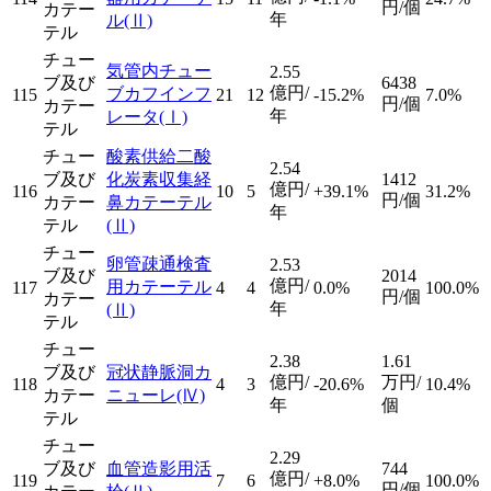
円/個
カテー
年
ル
(Ⅱ)
テル
チュー
気管内チュー
2.55
ブ及び
6438
億円/
ブカフインフ
115
21
12
-15.2%
7.0%
円/個
カテー
年
レータ
(Ⅰ)
テル
チュー
酸素供給二酸
2.54
ブ及び
化炭素収集経
1412
億円/
116
10
5
+39.1%
31.2%
円/個
カテー
鼻カテーテル
年
テル
(Ⅱ)
チュー
卵管疎通検査
2.53
ブ及び
2014
億円/
用カテーテル
117
4
4
0.0%
100.0%
円/個
カテー
年
(Ⅱ)
テル
チュー
2.38
1.61
ブ及び
冠状静脈洞カ
億円/
万円/
118
4
3
-20.6%
10.4%
カテー
ニューレ
(Ⅳ)
年
個
テル
チュー
2.29
ブ及び
血管造影用活
744
億円/
119
7
6
+8.0%
100.0%
円/個