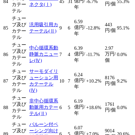
億円/
84
45
31
-6.7%
55.3%
円/個
カテー
ネクタ
(Ⅰ)
年
テル
チュー
6.59
ブ及び
汎用吸引用カ
443
億円/
85
9
6
-12.8%
95.1%
円/個
カテー
テーテル
(Ⅱ)
年
テル
チュー
中心循環系動
6.39
2.97
ブ及び
億円/
万円/
静脈カニュー
86
7
4
-11.7%
0.0%
カテー
年
個
レ
(Ⅳ)
テル
チュー
サーモダイリ
6.24
ブ及び
ューション用
8176
億円/
87
10
7
+10.2%
9.2%
円/個
カテー
カテーテル
年
テル
(Ⅳ)
チュー
非中心循環系
6.19
ブ及び
1761
億円/
動脈用カテー
88
6
5
+18.6%
0.0%
円/個
カテー
年
テル
(Ⅱ)
テル
チュー
バルーン付ペ
6.07
ブ及び
ーシング向け
9014
億円/
89
6
5
+7.0%
20.6%