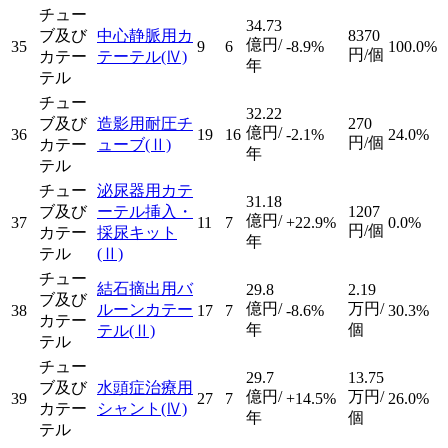
チュー
34.73
ブ及び
中心静脈用カ
8370
億円/
35
9
6
-8.9%
100.0%
円/個
カテー
テーテル
(Ⅳ)
年
テル
チュー
32.22
ブ及び
造影用耐圧チ
270
億円/
36
19
16
-2.1%
24.0%
円/個
カテー
ューブ
(Ⅱ)
年
テル
チュー
泌尿器用カテ
31.18
ブ及び
ーテル挿入・
1207
億円/
37
11
7
+22.9%
0.0%
円/個
カテー
採尿キット
年
テル
(Ⅱ)
チュー
結石摘出用バ
29.8
2.19
ブ及び
億円/
万円/
ルーンカテー
38
17
7
-8.6%
30.3%
カテー
年
個
テル
(Ⅱ)
テル
チュー
29.7
13.75
ブ及び
水頭症治療用
億円/
万円/
39
27
7
+14.5%
26.0%
カテー
シャント
(Ⅳ)
年
個
テル