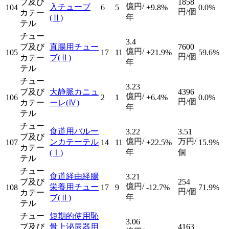
ブ及び
1858
億円/
入チューブ
104
6
5
+9.8%
0.0%
円/個
カテー
年
(Ⅱ)
テル
チュー
3.4
ブ及び
直腸用チュー
7600
億円/
105
17
11
+21.9%
59.6%
円/個
カテー
ブ
(Ⅱ)
年
テル
チュー
3.23
ブ及び
大静脈カニュ
4396
億円/
106
2
1
+6.4%
0.0%
円/個
カテー
ーレ
(Ⅳ)
年
テル
チュー
食道用バルー
3.22
3.51
ブ及び
億円/
万円/
ンカテーテル
107
14
11
+22.5%
15.9%
カテー
年
個
(Ⅰ)
テル
チュー
食道経由経腸
3.21
ブ及び
254
億円/
栄養用チュー
108
17
9
-12.7%
71.9%
円/個
カテー
年
ブ
(Ⅱ)
テル
チュー
短期的使用恥
3.06
ブ及び
骨上泌尿器用
4163