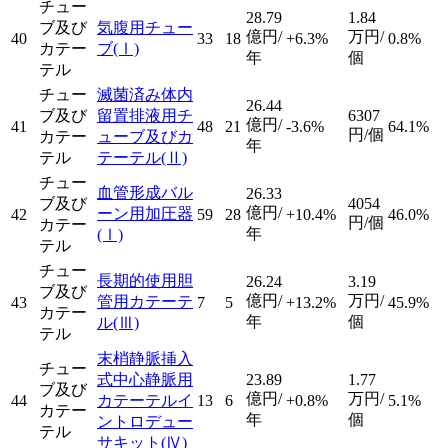
チュー
28.79
1.84
ブ及び
気腹用チュー
億円/
万円/
40
33
18
+6.3%
0.8%
カテー
ブ
(Ⅰ)
年
個
テル
チュー
滅菌済み体内
26.44
ブ及び
留置排液用チ
6307
億円/
41
48
21
-3.6%
64.1%
円/個
カテー
ューブ及びカ
年
テル
テーテル
(Ⅱ)
チュー
血管形成バル
26.33
ブ及び
4054
億円/
ーン用加圧器
42
59
28
+10.4%
46.0%
円/個
カテー
年
(Ⅰ)
テル
チュー
長期的使用胆
26.24
3.19
ブ及び
億円/
万円/
管用カテーテ
43
7
5
+13.2%
45.9%
カテー
年
個
ル
(Ⅲ)
テル
末梢静脈挿入
チュー
式中心静脈用
23.89
1.77
ブ及び
億円/
万円/
44
カテーテルイ
13
6
+0.8%
5.1%
カテー
年
個
ントロデュー
テル
サキット
(Ⅳ)