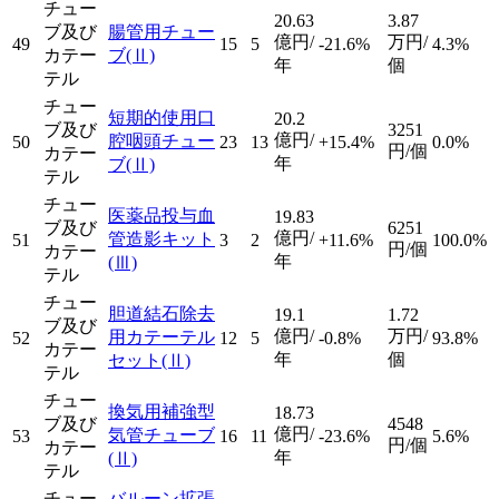
チュー
20.63
3.87
ブ及び
腸管用チュー
億円/
万円/
49
15
5
-21.6%
4.3%
カテー
ブ
(Ⅱ)
年
個
テル
チュー
短期的使用口
20.2
ブ及び
3251
億円/
腔咽頭チュー
50
23
13
+15.4%
0.0%
円/個
カテー
年
ブ
(Ⅱ)
テル
チュー
医薬品投与血
19.83
ブ及び
6251
億円/
管造影キット
51
3
2
+11.6%
100.0%
円/個
カテー
年
(Ⅲ)
テル
チュー
胆道結石除去
19.1
1.72
ブ及び
億円/
万円/
用カテーテル
52
12
5
-0.8%
93.8%
カテー
年
個
セット
(Ⅱ)
テル
チュー
換気用補強型
18.73
ブ及び
4548
億円/
気管チューブ
53
16
11
-23.6%
5.6%
円/個
カテー
年
(Ⅱ)
テル
チュー
バルーン拡張