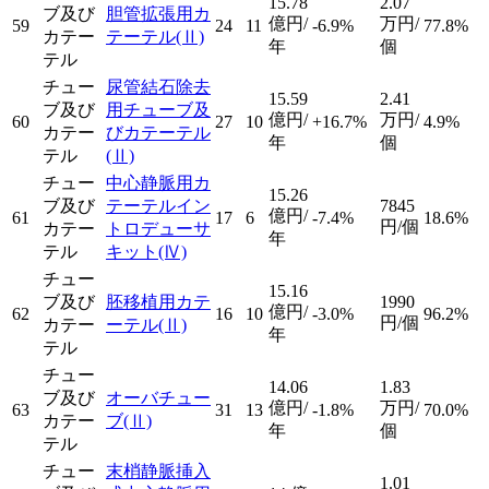
15.78
2.07
ブ及び
胆管拡張用カ
億円/
万円/
59
24
11
-6.9%
77.8%
カテー
テーテル
(Ⅱ)
年
個
テル
チュー
尿管結石除去
15.59
2.41
ブ及び
用チューブ及
億円/
万円/
60
27
10
+16.7%
4.9%
カテー
びカテーテル
年
個
テル
(Ⅱ)
チュー
中心静脈用カ
15.26
ブ及び
テーテルイン
7845
億円/
61
17
6
-7.4%
18.6%
円/個
カテー
トロデューサ
年
テル
キット
(Ⅳ)
チュー
15.16
ブ及び
胚移植用カテ
1990
億円/
62
16
10
-3.0%
96.2%
円/個
カテー
ーテル
(Ⅱ)
年
テル
チュー
14.06
1.83
ブ及び
オーバチュー
億円/
万円/
63
31
13
-1.8%
70.0%
カテー
ブ
(Ⅱ)
年
個
テル
チュー
末梢静脈挿入
1.01