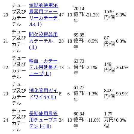
チュー
短期的使用泌
70.14
ブ及び
尿器用フォー
1530
億円/
20
47
19
-21.2%
9.3%
円/個
カテー
リーカテーテ
年
テル
ル
(Ⅱ)
チュー
間欠泌尿器用
69.85
ブ及び
87
億円/
カテーテル
21
28
18
+0.5%
0.3%
円/個
カテー
年
(Ⅱ)
テル
チュー
輸血・カテー
63.73
ブ及び
149
億円/
テル用延長チ
22
13
5
-2.1%
36.0%
円/個
カテー
年
ューブ
(Ⅱ)
テル
チュー
61.27
ブ及び
消化管用ガイ
8422
億円/
23
8
6
+1.3%
99.9%
円/個
カテー
ドワイヤ
(Ⅱ)
年
テル
チュー
長期使用尿管
60.84
1.77
ブ及び
億円/
万円/
用チューブス
24
34
10
+11.6%
0.0%
カテー
年
個
テント
(Ⅲ)
テル