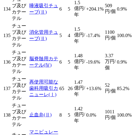
1.5
ブ及び
唾液吸引チュ
509
億円/
134
6
5
+204.1%
0.9%
円/個
カテー
ーブ
(Ⅱ)
年
テル
チュー
1.5
ブ及び
消化管用チュ
1100
億円/
135
5
4
-17.4%
100.0%
円/個
カテー
ーブ
(Ⅱ)
年
テル
チュー
1.48
3.37
ブ及び
脳脊髄用カテ
億円/
万円/
136
6
5
-19.6%
0.9%
カテー
ーテル
(Ⅳ)
年
個
テル
チュー
再使用可能な
1.47
ブ及び
52
億円/
歯科用吸引カ
137
65
26
+13.6%
85.2%
円/個
カテー
年
ニューレ
(Ⅰ)
テル
チュー
1.42
ブ及び
1011
億円/
止血弁
(Ⅱ)
138
8
5
0.0%
100.0%
円/個
カテー
年
テル
マニピュレー
チュー