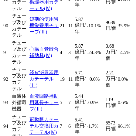
円/個
カテー
循環器用カテ
年
テル
ーテル
(Ⅳ)
チュー
短期的使用胃
5.87
ブ及び
9639
億円/
瘻栄養用チュ
90
21
11
-10.1%
35.9%
円/個
カテー
年
ーブ
(Ⅱ)
テル
チュー
5.87
3.68
ブ及び
心臓血管縫合
億円/
万円/
91
4
3
-24.3%
14.5%
カテー
補助具
(Ⅳ)
年
個
テル
チュー
経皮泌尿器用
5.71
2.21
ブ及び
億円/
万円/
カテーテル
92
19
11
+0.0%
0.0%
カテー
年
個
(Ⅱ)
テル
血液体
血液回路補助
5.44
119
億円/
93
外循環
用延長チュー
5
7
-0.9%
0.6%
円/個
年
機器
ブ
(Ⅱ)
チュー
冠動脈カテー
5.41
ブ及び
5573
億円/
テル交換用カ
94
7
6
-1.7%
96.1%
円/個
カテー
年
テーテル
(Ⅳ)
テル