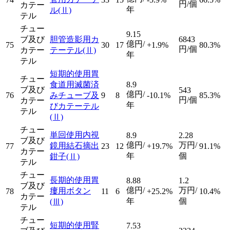
円/個
カテー
年
ル
(Ⅱ)
テル
チュー
9.15
ブ及び
胆管造影用カ
6843
億円/
75
30
17
+1.9%
80.3%
円/個
カテー
テーテル
(Ⅱ)
年
テル
短期的使用胃
チュー
食道用滅菌済
8.9
ブ及び
543
億円/
76
みチューブ及
9
8
-10.1%
85.3%
円/個
カテー
年
びカテーテル
テル
(Ⅱ)
チュー
単回使用内視
8.9
2.28
ブ及び
億円/
万円/
鏡用結石摘出
77
23
12
+19.7%
91.1%
カテー
年
個
鉗子
(Ⅱ)
テル
チュー
長期的使用胃
8.88
1.2
ブ及び
億円/
万円/
瘻用ボタン
78
11
6
+25.2%
10.4%
カテー
年
個
(Ⅲ)
テル
チュー
短期的使用腎
7.53