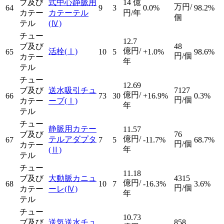
ブ及び
式中心静脈用
14
億
万円/
64
9
3
0.0%
98.2%
カテー
カテーテル
円/年
個
テル
(Ⅳ)
チュー
12.7
ブ及び
48
億円/
活栓
(Ⅰ)
65
10
5
+1.0%
98.6%
円/個
カテー
年
テル
チュー
12.69
ブ及び
送水吸引チュ
7127
億円/
66
73
30
+16.9%
0.3%
円/個
カテー
ーブ
(Ⅰ)
年
テル
チュー
静脈用カテー
11.57
ブ及び
76
億円/
テルアダプタ
67
7
5
-11.7%
68.7%
円/個
カテー
年
(Ⅱ)
テル
チュー
11.18
ブ及び
大動脈カニュ
4315
億円/
68
10
7
-16.3%
3.6%
円/個
カテー
ーレ
(Ⅳ)
年
テル
チュー
10.73
ブ及び
送気送水チュ
858