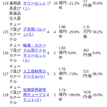
13
億円/
124
液用器
サリーセット
17
10
-21.2%
93.0%
円/個
年
具及び
(Ⅰ)
医薬品
注入器
チュー
1.88
1.31
ブ及び
子宮用バルー
億円/
万円/
125
4
4
-29.6%
50.2%
カテー
ン
(Ⅱ)
年
個
テル
チュー
輸液・カテー
1.83
ブ及び
テル用アクセ
302
億円/
126
4
2
0.0%
0.0%
円/個
カテー
サリーセット
年
テル
(Ⅱ)
チュー
1.76
ブ及び
人工授精用カ
521
億円/
127
5
5
-7.0%
98.3%
円/個
カテー
テーテル
(Ⅱ)
年
テル
チュー
短期使用尿管
1.74
ブ及び
7676
億円/
用チューブス
128
8
5
+99.9%
19.9%
円/個
カテー
年
テント
(Ⅱ)
テル