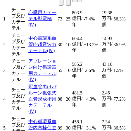
チュー
心臓用カテー
803.9
19.38
ブ及び
億円/
万円/
テル型電極
1
73
25
-7.4%
56.3%
カテー
年
個
(Ⅳ)
テル
チュー
中心循環系血
604.4
14.93
ブ及び
億円/
万円/
管内超音波カ
2
30
10
+13.2%
36.9%
カテー
年
個
テーテル
(Ⅳ)
テル
チュー
アブレーショ
585.2
43.16
ブ及び
ン向け循環器
億円/
万円/
3
55
10
-2.6%
1.5%
カテー
用カテーテル
年
個
テル
(Ⅳ)
冠血管向けバ
チュー
ルーン拡張式
481.5
2.45
ブ及び
億円/
万円/
4
血管形成術用
88
20
+4.3%
77.2%
カテー
年
個
カテーテル
テル
(Ⅳ)
チュー
中心循環系血
458.1
7.34
ブ及び
億円/
万円/
管内塞栓促進
5
89
30
+3.1%
36.5%
カテー