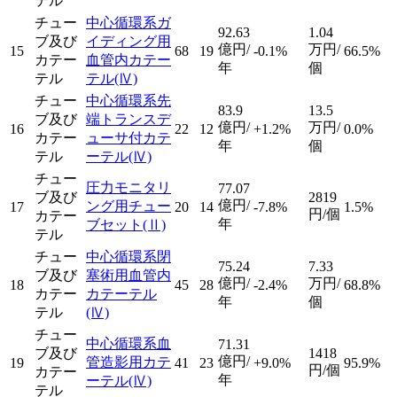
テル
チュー
中心循環系ガ
92.63
1.04
ブ及び
イディング用
億円/
万円/
15
68
19
-0.1%
66.5%
カテー
血管内カテー
年
個
テル
テル
(Ⅳ)
チュー
中心循環系先
83.9
13.5
ブ及び
端トランスデ
億円/
万円/
16
22
12
+1.2%
0.0%
カテー
ューサ付カテ
年
個
テル
ーテル
(Ⅳ)
チュー
圧力モニタリ
77.07
ブ及び
2819
億円/
ング用チュー
17
20
14
-7.8%
1.5%
円/個
カテー
年
ブセット
(Ⅱ)
テル
チュー
中心循環系閉
75.24
7.33
ブ及び
塞術用血管内
億円/
万円/
18
45
28
-2.4%
68.8%
カテー
カテーテル
年
個
テル
(Ⅳ)
チュー
中心循環系血
71.31
ブ及び
1418
億円/
管造影用カテ
19
41
23
+9.0%
95.9%
円/個
カテー
年
ーテル
(Ⅳ)
テル