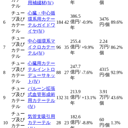
年
個
用補綴材
(Ⅳ)
テル
チュー
心臓・中心循
386.5
ブ及び
環系用カテー
3476
億円/
6
184
42
-0.9%
89.6%
円/個
カテー
テルガイドワ
年
テル
イヤ
(Ⅳ)
チュー
中心循環系マ
255.4
2.24
ブ及び
億円/
万円/
イクロカテー
7
96
35
+9.9%
86.2%
カテー
年
個
テル
(Ⅳ)
テル
チュー
心臓用カテー
247.7
ブ及び
テルイントロ
4315
億円/
8
88
27
-7.6%
92.9%
円/個
カテー
デューサキッ
年
テル
ト
(Ⅳ)
チュー
バルーン拡張
213.9
3.91
ブ及び
式血管形成術
億円/
万円/
9
132
31
+13.1%
43.6%
カテー
用カテーテル
年
個
テル
(Ⅳ)
チュー
気管支吸引用
182.6
ブ及び
60
億円/
カテーテル
10
28
23
-8.8%
1.3%
円/個
カテー