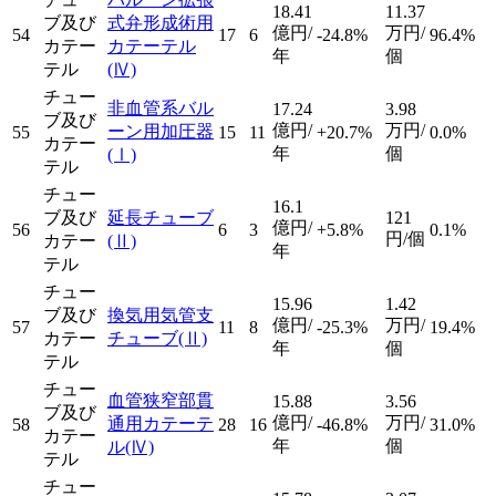
18.41
11.37
ブ及び
式弁形成術用
億円/
万円/
54
17
6
-24.8%
96.4%
カテー
カテーテル
年
個
テル
(Ⅳ)
チュー
非血管系バル
17.24
3.98
ブ及び
億円/
万円/
ーン用加圧器
55
15
11
+20.7%
0.0%
カテー
年
個
(Ⅰ)
テル
チュー
16.1
ブ及び
延長チューブ
121
億円/
56
6
3
+5.8%
0.1%
円/個
カテー
(Ⅱ)
年
テル
チュー
15.96
1.42
ブ及び
換気用気管支
億円/
万円/
57
11
8
-25.3%
19.4%
カテー
チューブ
(Ⅱ)
年
個
テル
チュー
血管狭窄部貫
15.88
3.56
ブ及び
億円/
万円/
通用カテーテ
58
28
16
-46.8%
31.0%
カテー
年
個
ル
(Ⅳ)
テル
チュー