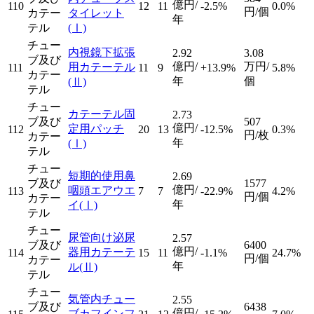
億円/
110
12
11
-2.5%
0.0%
円/個
カテー
タイレット
年
テル
(Ⅰ)
チュー
内視鏡下拡張
2.92
3.08
ブ及び
億円/
万円/
用カテーテル
111
11
9
+13.9%
5.8%
カテー
年
個
(Ⅱ)
テル
チュー
カテーテル固
2.73
ブ及び
507
億円/
定用パッチ
112
20
13
-12.5%
0.3%
円/枚
カテー
年
(Ⅰ)
テル
チュー
短期的使用鼻
2.69
ブ及び
1577
億円/
咽頭エアウエ
113
7
7
-22.9%
4.2%
円/個
カテー
年
イ
(Ⅰ)
テル
チュー
尿管向け泌尿
2.57
ブ及び
6400
億円/
器用カテーテ
114
15
11
-1.1%
24.7%
円/個
カテー
年
ル
(Ⅱ)
テル
チュー
気管内チュー
2.55
ブ及び
6438
億円/
ブカフインフ