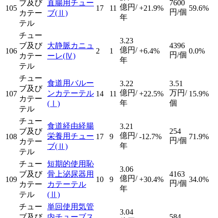
ブ及び
直腸用チュー
7600
億円/
105
17
11
+21.9%
59.6%
円/個
カテー
ブ
(Ⅱ)
年
テル
チュー
3.23
ブ及び
大静脈カニュ
4396
億円/
106
2
1
+6.4%
0.0%
円/個
カテー
ーレ
(Ⅳ)
年
テル
チュー
食道用バルー
3.22
3.51
ブ及び
億円/
万円/
ンカテーテル
107
14
11
+22.5%
15.9%
カテー
年
個
(Ⅰ)
テル
チュー
食道経由経腸
3.21
ブ及び
254
億円/
栄養用チュー
108
17
9
-12.7%
71.9%
円/個
カテー
年
ブ
(Ⅱ)
テル
チュー
短期的使用恥
3.06
ブ及び
骨上泌尿器用
4163
億円/
109
10
9
+30.4%
34.0%
円/個
カテー
カテーテル
年
テル
(Ⅱ)
チュー
単回使用気管
3.04
ブ及び
内チューブス
584