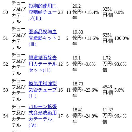
チュー
短期的使用口
20.2
ブ及び
3251
億円/
腔咽頭チュー
50
23
13
+15.4%
0.0%
円/個
カテー
年
ブ
(Ⅱ)
テル
チュー
医薬品投与血
19.83
ブ及び
6251
億円/
管造影キット
51
3
2
+11.6%
100.0%
円/個
カテー
年
(Ⅲ)
テル
チュー
胆道結石除去
19.1
1.72
ブ及び
億円/
万円/
用カテーテル
52
12
5
-0.8%
93.8%
カテー
年
個
セット
(Ⅱ)
テル
チュー
換気用補強型
18.73
ブ及び
4548
億円/
気管チューブ
53
16
11
-23.6%
5.6%
円/個
カテー
年
(Ⅱ)
テル
チュー
バルーン拡張
18.41
11.37
ブ及び
式弁形成術用
億円/
万円/
54
17
6
-24.8%
96.4%
カテー
カテーテル
年
個
テル
(Ⅳ)