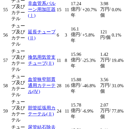
チュー
非血管系バル
17.24
3.98
ブ及び
億円/
万円/
ーン用加圧器
55
15
11
+20.7%
0.0%
カテー
年
個
(Ⅰ)
テル
チュー
16.1
ブ及び
延長チューブ
121
億円/
56
6
3
+5.8%
0.1%
円/個
カテー
(Ⅱ)
年
テル
チュー
15.96
1.42
ブ及び
換気用気管支
億円/
万円/
57
11
8
-25.3%
19.4%
カテー
チューブ
(Ⅱ)
年
個
テル
チュー
血管狭窄部貫
15.88
3.56
ブ及び
億円/
万円/
通用カテーテ
58
28
16
-46.8%
31.0%
カテー
年
個
ル
(Ⅳ)
テル
チュー
15.78
2.07
ブ及び
胆管拡張用カ
億円/
万円/
59
24
11
-6.9%
77.8%
カテー
テーテル
(Ⅱ)
年
個
テル
チュー
尿管結石除去