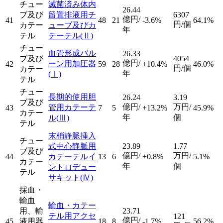
チュー
滅菌済み体内
26.44
ブ及び
留置排液用チ
6307
億円/
41
48
21
-3.6%
64.1%
円/個
カテー
ューブ及びカ
年
テル
テーテル
(Ⅱ)
チュー
血管形成バル
26.33
ブ及び
4054
億円/
ーン用加圧器
42
59
28
+10.4%
46.0%
円/個
カテー
年
(Ⅰ)
テル
チュー
長期的使用胆
26.24
3.19
ブ及び
億円/
万円/
管用カテーテ
43
7
5
+13.2%
45.9%
カテー
年
個
ル
(Ⅲ)
テル
末梢静脈挿入
チュー
式中心静脈用
23.89
1.77
ブ及び
億円/
万円/
44
カテーテルイ
13
6
+0.8%
5.1%
カテー
年
個
ントロデュー
テル
サキット
(Ⅳ)
採血・
輸血
輸血・カテー
用、輸
23.71
テル用アクセ
121
億円/
45
液用器
18
8
-1.7%
56.2%