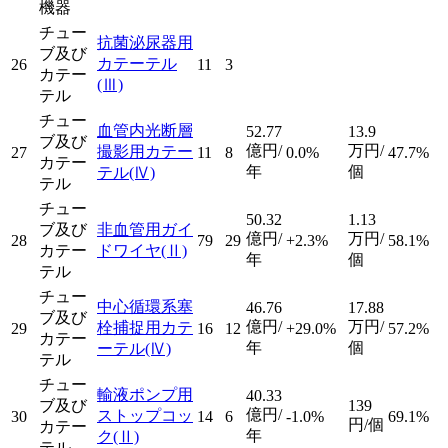
機器
チュー
抗菌泌尿器用
ブ及び
カテーテル
26
11
3
カテー
(Ⅲ)
テル
チュー
血管内光断層
52.77
13.9
ブ及び
億円/
万円/
撮影用カテー
27
11
8
0.0%
47.7%
カテー
年
個
テル
(Ⅳ)
テル
チュー
50.32
1.13
ブ及び
非血管用ガイ
億円/
万円/
28
79
29
+2.3%
58.1%
カテー
ドワイヤ
(Ⅱ)
年
個
テル
チュー
中心循環系塞
46.76
17.88
ブ及び
億円/
万円/
栓捕捉用カテ
29
16
12
+29.0%
57.2%
カテー
年
個
ーテル
(Ⅳ)
テル
チュー
輸液ポンプ用
40.33
ブ及び
139
億円/
ストップコッ
30
14
6
-1.0%
69.1%
円/個
カテー
年
ク
(Ⅱ)
テル