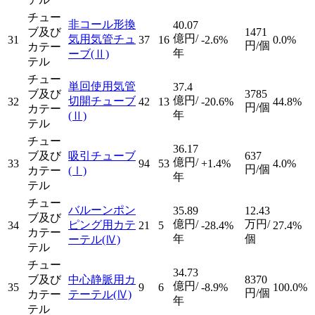
チュー
非コール形換
40.07
ブ及び
1471
億円/
気用気管チュ
31
37
16
-2.6%
0.0%
円/個
カテー
年
ーブ
(Ⅱ)
テル
チュー
単回使用気管
37.4
ブ及び
3785
億円/
切開チューブ
32
42
13
-20.6%
44.8%
円/個
カテー
年
(Ⅱ)
テル
チュー
36.17
ブ及び
吸引チューブ
637
億円/
33
94
53
+1.4%
4.0%
円/個
カテー
(Ⅰ)
年
テル
チュー
バルーンポン
35.89
12.43
ブ及び
億円/
万円/
ピング用カテ
34
21
5
-28.4%
27.4%
カテー
年
個
ーテル
(Ⅳ)
テル
チュー
34.73
ブ及び
中心静脈用カ
8370
億円/
35
9
6
-8.9%
100.0%
円/個
カテー
テーテル
(Ⅳ)
年
テル