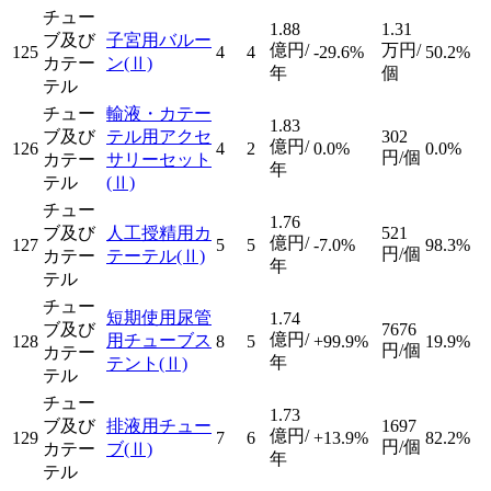
チュー
1.88
1.31
ブ及び
子宮用バルー
億円/
万円/
125
4
4
-29.6%
50.2%
カテー
ン
(Ⅱ)
年
個
テル
チュー
輸液・カテー
1.83
ブ及び
テル用アクセ
302
億円/
126
4
2
0.0%
0.0%
円/個
カテー
サリーセット
年
テル
(Ⅱ)
チュー
1.76
ブ及び
人工授精用カ
521
億円/
127
5
5
-7.0%
98.3%
円/個
カテー
テーテル
(Ⅱ)
年
テル
チュー
短期使用尿管
1.74
ブ及び
7676
億円/
用チューブス
128
8
5
+99.9%
19.9%
円/個
カテー
年
テント
(Ⅱ)
テル
チュー
1.73
ブ及び
排液用チュー
1697
億円/
129
7
6
+13.9%
82.2%
円/個
カテー
ブ
(Ⅱ)
年
テル