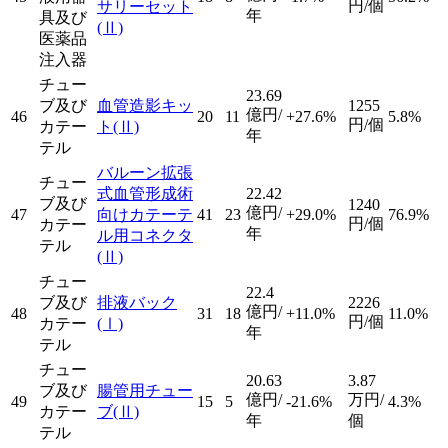
円/個
サリーセット
年
具及び
(Ⅱ)
医薬品
注入器
チュー
23.69
ブ及び
血管造影キッ
1255
億円/
46
20
11
+27.6%
5.8%
円/個
カテー
ト
(Ⅱ)
年
テル
バルーン拡張
チュー
式血管形成術
22.42
ブ及び
1240
億円/
47
向けカテーテ
41
23
+29.0%
76.9%
円/個
カテー
年
ル用コネクタ
テル
(Ⅱ)
チュー
22.4
ブ及び
排液バック
2226
億円/
48
31
18
+11.0%
11.0%
円/個
カテー
(Ⅰ)
年
テル
チュー
20.63
3.87
ブ及び
腸管用チュー
億円/
万円/
49
15
5
-21.6%
4.3%
カテー
ブ
(Ⅱ)
年
個
テル