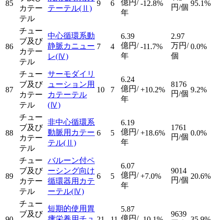
億円/
85
9
6
-12.8%
95.1%
円/個
カテー
テーテル
(Ⅱ)
年
テル
チュー
中心循環系動
6.39
2.97
ブ及び
億円/
万円/
静脈カニュー
86
7
4
-11.7%
0.0%
カテー
年
個
レ
(Ⅳ)
テル
チュー
サーモダイリ
6.24
ブ及び
ューション用
8176
億円/
87
10
7
+10.2%
9.2%
円/個
カテー
カテーテル
年
テル
(Ⅳ)
チュー
非中心循環系
6.19
ブ及び
1761
億円/
動脈用カテー
88
6
5
+18.6%
0.0%
円/個
カテー
年
テル
(Ⅱ)
テル
チュー
バルーン付ペ
6.07
ブ及び
ーシング向け
9014
億円/
89
6
5
+7.0%
20.6%
円/個
カテー
循環器用カテ
年
テル
ーテル
(Ⅳ)
チュー
短期的使用胃
5.87
ブ及び
9639
億円/
瘻栄養用チュ
90
21
11
-10.1%
35.9%