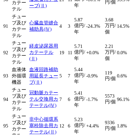
円/個
カテー
年
ーブ
(Ⅱ)
テル
チュー
5.87
3.68
ブ及び
心臓血管縫合
億円/
万円/
91
4
3
-24.3%
14.5%
カテー
補助具
(Ⅳ)
年
個
テル
チュー
経皮泌尿器用
5.71
2.21
ブ及び
億円/
万円/
カテーテル
92
19
11
+0.0%
0.0%
カテー
年
個
(Ⅱ)
テル
血液体
血液回路補助
5.44
119
億円/
93
外循環
用延長チュー
5
7
-0.9%
0.6%
円/個
年
機器
ブ
(Ⅱ)
チュー
冠動脈カテー
5.41
ブ及び
5573
億円/
テル交換用カ
94
7
6
-1.7%
96.1%
円/個
カテー
年
テーテル
(Ⅳ)
テル
チュー
非中心循環系
5.23
ブ及び
9336
億円/
塞栓除去用カ
95
12
6
+4.4%
1.8%
円/個
カテー
年
テーテル
(Ⅱ)