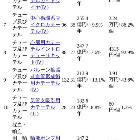
カテー
テルガイドワ
年
テル
イヤ
(Ⅳ)
チュー
中心循環系マ
255.4
2.24
ブ及び
億円/
万円/
イクロカテー
7
96
35
+9.9%
86.2%
カテー
年
個
テル
(Ⅳ)
テル
チュー
心臓用カテー
247.7
ブ及び
テルイントロ
4315
億円/
8
88
27
-7.6%
92.9%
円/個
カテー
デューサキッ
年
テル
ト
(Ⅳ)
チュー
バルーン拡張
213.9
3.91
ブ及び
式血管形成術
億円/
万円/
9
132
31
+13.1%
43.6%
カテー
用カテーテル
年
個
テル
(Ⅳ)
チュー
気管支吸引用
182.6
ブ及び
60
億円/
カテーテル
10
28
23
-8.8%
1.3%
円/個
カテー
年
(Ⅱ)
テル
採血・
輸血
用、輸
輸液ポンプ用
147.2