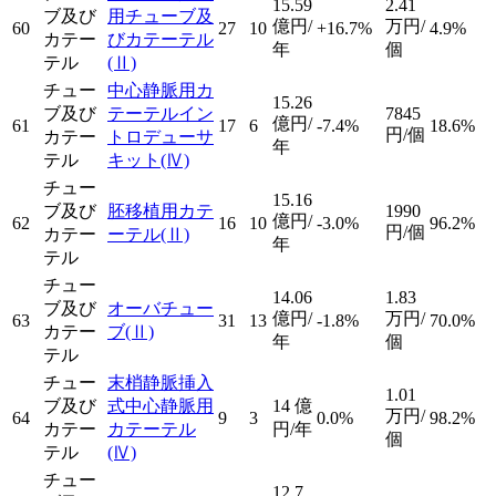
15.59
2.41
ブ及び
用チューブ及
億円/
万円/
60
27
10
+16.7%
4.9%
カテー
びカテーテル
年
個
テル
(Ⅱ)
チュー
中心静脈用カ
15.26
ブ及び
テーテルイン
7845
億円/
61
17
6
-7.4%
18.6%
円/個
カテー
トロデューサ
年
テル
キット
(Ⅳ)
チュー
15.16
ブ及び
胚移植用カテ
1990
億円/
62
16
10
-3.0%
96.2%
円/個
カテー
ーテル
(Ⅱ)
年
テル
チュー
14.06
1.83
ブ及び
オーバチュー
億円/
万円/
63
31
13
-1.8%
70.0%
カテー
ブ
(Ⅱ)
年
個
テル
チュー
末梢静脈挿入
1.01
ブ及び
式中心静脈用
14
億
万円/
64
9
3
0.0%
98.2%
カテー
カテーテル
円/年
個
テル
(Ⅳ)
チュー
12.7