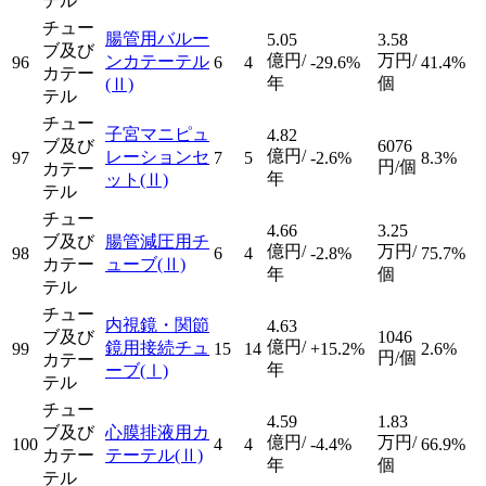
テル
チュー
腸管用バルー
5.05
3.58
ブ及び
億円/
万円/
ンカテーテル
96
6
4
-29.6%
41.4%
カテー
年
個
(Ⅱ)
テル
チュー
子宮マニピュ
4.82
ブ及び
6076
億円/
レーションセ
97
7
5
-2.6%
8.3%
円/個
カテー
年
ット
(Ⅱ)
テル
チュー
4.66
3.25
ブ及び
腸管減圧用チ
億円/
万円/
98
6
4
-2.8%
75.7%
カテー
ューブ
(Ⅱ)
年
個
テル
チュー
内視鏡・関節
4.63
ブ及び
1046
億円/
鏡用接続チュ
99
15
14
+15.2%
2.6%
円/個
カテー
年
ーブ
(Ⅰ)
テル
チュー
4.59
1.83
ブ及び
心膜排液用カ
億円/
万円/
100
4
4
-4.4%
66.9%
カテー
テーテル
(Ⅱ)
年
個
テル