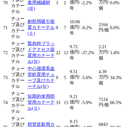
億円/
万円/
進用補綴材
70
3
2
-2.2%
0.0%
カテー
年
個
(Ⅲ)
テル
チュー
創部用吸引留
10.06
ブ及び
2164
億円/
置カテーテル
71
9
7
-9.2%
0.0%
円/個
カテー
年
(Ⅱ)
テル
チュー
緊急時ブラッ
9.72
2.21
ブ及び
ドアクセス留
億円/
万円/
72
22
12
-37.2%
1.4%
カテー
置用カテーテ
年
個
テル
ル
(Ⅲ)
チュー
中心循環系血
9.51
4.39
ブ及び
管処置用チュ
億円/
万円/
73
9
5
-5.6%
34.3%
カテー
ーブ及びカテ
年
個
テル
ーテル
(Ⅳ)
チュー
短期的使用胆
9.21
ブ及び
7124
億円/
管用カテーテ
74
33
15
-5.9%
66.5%
円/個
カテー
年
ル
(Ⅱ)
テル
チュー
9.15
ブ及び
胆管造影用カ
6843
億円/