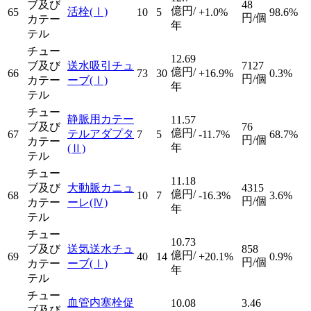
ブ及び
48
億円/
活栓
(Ⅰ)
65
10
5
+1.0%
98.6%
円/個
カテー
年
テル
チュー
12.69
ブ及び
送水吸引チュ
7127
億円/
66
73
30
+16.9%
0.3%
円/個
カテー
ーブ
(Ⅰ)
年
テル
チュー
静脈用カテー
11.57
ブ及び
76
億円/
テルアダプタ
67
7
5
-11.7%
68.7%
円/個
カテー
年
(Ⅱ)
テル
チュー
11.18
ブ及び
大動脈カニュ
4315
億円/
68
10
7
-16.3%
3.6%
円/個
カテー
ーレ
(Ⅳ)
年
テル
チュー
10.73
ブ及び
送気送水チュ
858
億円/
69
40
14
+20.1%
0.9%
円/個
カテー
ーブ
(Ⅰ)
年
テル
チュー
血管内塞栓促
10.08
3.46
ブ及び