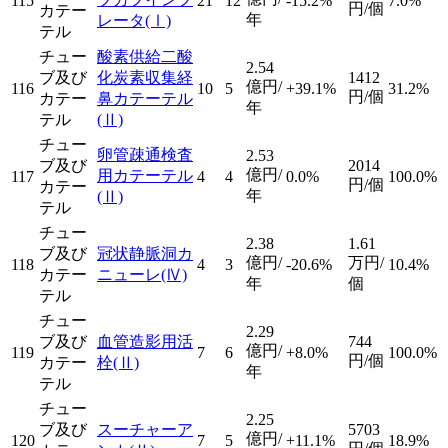
115
21
12
-15.2%
7.0%
円/個
カテー
年
レータ
(Ⅰ)
テル
チュー
酸素供給二酸
2.54
ブ及び
化炭素収集経
1412
億円/
116
10
5
+39.1%
31.2%
円/個
カテー
鼻カテーテル
年
テル
(Ⅱ)
チュー
卵管疎通検査
2.53
ブ及び
2014
億円/
用カテーテル
117
4
4
0.0%
100.0%
円/個
カテー
年
(Ⅱ)
テル
チュー
2.38
1.61
ブ及び
冠状静脈洞カ
億円/
万円/
118
4
3
-20.6%
10.4%
カテー
ニューレ
(Ⅳ)
年
個
テル
チュー
2.29
ブ及び
血管造影用活
744
億円/
119
7
6
+8.0%
100.0%
円/個
カテー
栓
(Ⅱ)
年
テル
チュー
2.25
ブ及び
スーチャーア
5703
億円/
120
7
5
+11.1%
18.9%