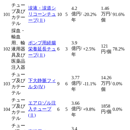
チュー
涙液・涙道シ
4.2
1.46
ブ及び
億円/
万円/
リコーンチュ
101
10
5
-20.2%
91.6%
カテー
年
個
ーブ
(Ⅱ)
テル
採血・
輸血
用、輸
ポンプ用経腸
3.9
121
億円/
102
液用器
栄養延長チュ
6
3
+2.5%
78.2%
円/個
年
具及び
ーブ
(Ⅱ)
医薬品
注入器
チュー
3.77
14.26
ブ及び
下大静脈フィ
億円/
万円/
103
9
6
-11.1%
0.0%
カテー
ルタ
(Ⅳ)
年
個
テル
チュー
エアロゾル注
3.66
ブ及び
1858
億円/
入チューブ
104
6
5
+9.8%
0.0%
円/個
カテー
年
(Ⅱ)
テル
チュー
3.4