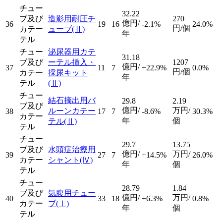
チュー
32.22
ブ及び
造影用耐圧チ
270
億円/
36
19
16
-2.1%
24.0%
円/個
カテー
ューブ
(Ⅱ)
年
テル
チュー
泌尿器用カテ
31.18
ブ及び
ーテル挿入・
1207
億円/
37
11
7
+22.9%
0.0%
円/個
カテー
採尿キット
年
テル
(Ⅱ)
チュー
結石摘出用バ
29.8
2.19
ブ及び
億円/
万円/
ルーンカテー
38
17
7
-8.6%
30.3%
カテー
年
個
テル
(Ⅱ)
テル
チュー
29.7
13.75
ブ及び
水頭症治療用
億円/
万円/
39
27
7
+14.5%
26.0%
カテー
シャント
(Ⅳ)
年
個
テル
チュー
28.79
1.84
ブ及び
気腹用チュー
億円/
万円/
40
33
18
+6.3%
0.8%
カテー
ブ
(Ⅰ)
年
個
テル