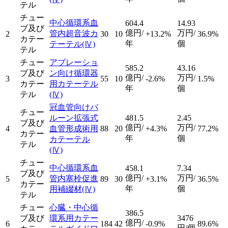
テル
チュー
中心循環系血
604.4
14.93
ブ及び
億円/
万円/
管内超音波カ
2
30
10
+13.2%
36.9%
カテー
年
個
テーテル
(Ⅳ)
テル
チュー
アブレーショ
585.2
43.16
ブ及び
ン向け循環器
億円/
万円/
3
55
10
-2.6%
1.5%
カテー
用カテーテル
年
個
テル
(Ⅳ)
冠血管向けバ
チュー
ルーン拡張式
481.5
2.45
ブ及び
億円/
万円/
4
血管形成術用
88
20
+4.3%
77.2%
カテー
年
個
カテーテル
テル
(Ⅳ)
チュー
中心循環系血
458.1
7.34
ブ及び
億円/
万円/
管内塞栓促進
5
89
30
+3.1%
36.5%
カテー
年
個
用補綴材
(Ⅳ)
テル
チュー
心臓・中心循
386.5
ブ及び
環系用カテー
3476
億円/
6
184
42
-0.9%
89.6%
円/個