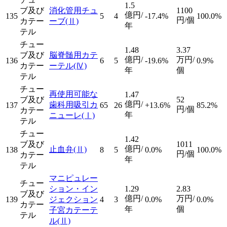
1.5
ブ及び
消化管用チュ
1100
億円/
135
5
4
-17.4%
100.0%
円/個
カテー
ーブ
(Ⅱ)
年
テル
チュー
1.48
3.37
ブ及び
脳脊髄用カテ
億円/
万円/
136
6
5
-19.6%
0.9%
カテー
ーテル
(Ⅳ)
年
個
テル
チュー
再使用可能な
1.47
ブ及び
52
億円/
歯科用吸引カ
137
65
26
+13.6%
85.2%
円/個
カテー
年
ニューレ
(Ⅰ)
テル
チュー
1.42
ブ及び
1011
億円/
止血弁
(Ⅱ)
138
8
5
0.0%
100.0%
円/個
カテー
年
テル
マニピュレー
チュー
ション・イン
1.29
2.83
ブ及び
億円/
万円/
139
ジェクション
4
3
0.0%
0.0%
カテー
年
個
子宮カテーテ
テル
ル
(Ⅱ)