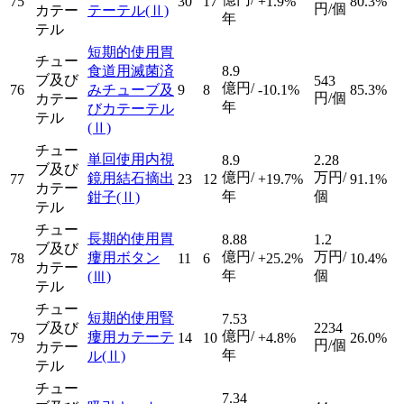
75
30
17
+1.9%
80.3%
円/個
カテー
テーテル
(Ⅱ)
年
テル
短期的使用胃
チュー
食道用滅菌済
8.9
ブ及び
543
億円/
76
みチューブ及
9
8
-10.1%
85.3%
円/個
カテー
年
びカテーテル
テル
(Ⅱ)
チュー
単回使用内視
8.9
2.28
ブ及び
億円/
万円/
鏡用結石摘出
77
23
12
+19.7%
91.1%
カテー
年
個
鉗子
(Ⅱ)
テル
チュー
長期的使用胃
8.88
1.2
ブ及び
億円/
万円/
瘻用ボタン
78
11
6
+25.2%
10.4%
カテー
年
個
(Ⅲ)
テル
チュー
短期的使用腎
7.53
ブ及び
2234
億円/
瘻用カテーテ
79
14
10
+4.8%
26.0%
円/個
カテー
年
ル
(Ⅱ)
テル
チュー
7.34