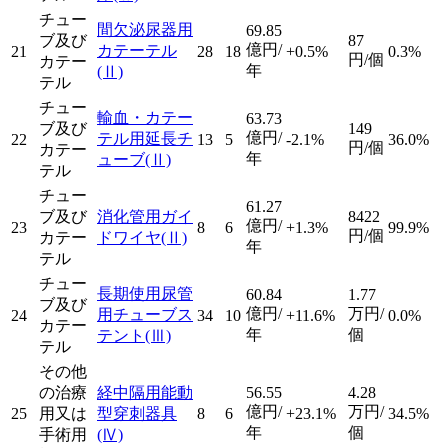
チュー
間欠泌尿器用
69.85
ブ及び
87
億円/
カテーテル
21
28
18
+0.5%
0.3%
円/個
カテー
年
(Ⅱ)
テル
チュー
輸血・カテー
63.73
ブ及び
149
億円/
テル用延長チ
22
13
5
-2.1%
36.0%
円/個
カテー
年
ューブ
(Ⅱ)
テル
チュー
61.27
ブ及び
消化管用ガイ
8422
億円/
23
8
6
+1.3%
99.9%
円/個
カテー
ドワイヤ
(Ⅱ)
年
テル
チュー
長期使用尿管
60.84
1.77
ブ及び
億円/
万円/
用チューブス
24
34
10
+11.6%
0.0%
カテー
年
個
テント
(Ⅲ)
テル
その他
の治療
経中隔用能動
56.55
4.28
億円/
万円/
25
用又は
型穿刺器具
8
6
+23.1%
34.5%
年
個
手術用
(Ⅳ)