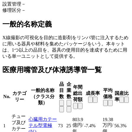
設置管理
－
修理区分
－
一般的名称定義
X線撮影の可視化を目的に造影剤をリンパ管に注入するため
に用いる器具や材料を集めたパッケージをいう。本キット
は、1つ以上の品目を、器具の使用目的を達成するために用
いる単一ユニットとして提供する。
医療用嘴管及び体液誘導管一覧
品
企
年間
一般的名称
目
業
平均
カテゴ
総出
成長率
国産比
No.
（クラス分
数
数
価格
リー
荷額
率
類）
チュー
心臓用カテー
803.9
19.38
ブ及び
億円/
万円/
テル型電極
1
73
25
-7.4%
56.3%
カテー
年
個
(Ⅳ)