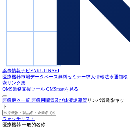
薬事情報ナビ
YAKUJI NAVI
医療機器市場データベース
無料セミナー
求人情報
法令通知検
索
リンク集
QMS業務支援ツール
QMSmartを見る
医療機器一覧
医療用嘴管及び体液誘導管
リンパ管造影キッ
ト
ウォッチリスト
医療機器 一般的名称