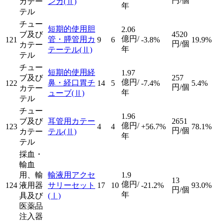
円/個
カテー
ンカ
(Ⅱ)
年
テル
チュー
短期的使用胆
2.06
ブ及び
4520
億円/
管・膵管用カ
121
9
6
-3.8%
19.9%
円/個
カテー
年
テーテル
(Ⅱ)
テル
チュー
短期的使用経
1.97
ブ及び
257
億円/
鼻・経口胃チ
122
14
5
-7.4%
5.4%
円/個
カテー
年
ューブ
(Ⅱ)
テル
チュー
1.96
ブ及び
耳管用カテー
2651
億円/
123
4
4
+56.7%
78.1%
円/個
カテー
テル
(Ⅱ)
年
テル
採血・
輸血
用、輸
輸液用アクセ
1.9
13
億円/
124
液用器
サリーセット
17
10
-21.2%
93.0%
円/個
年
具及び
(Ⅰ)
医薬品
注入器