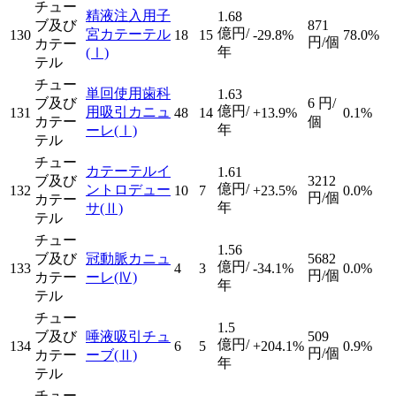
チュー
精液注入用子
1.68
ブ及び
871
億円/
宮カテーテル
130
18
15
-29.8%
78.0%
円/個
カテー
年
(Ⅰ)
テル
チュー
単回使用歯科
1.63
ブ及び
6
円/
億円/
用吸引カニュ
131
48
14
+13.9%
0.1%
カテー
個
年
ーレ
(Ⅰ)
テル
チュー
カテーテルイ
1.61
ブ及び
3212
億円/
ントロデュー
132
10
7
+23.5%
0.0%
円/個
カテー
年
サ
(Ⅱ)
テル
チュー
1.56
ブ及び
冠動脈カニュ
5682
億円/
133
4
3
-34.1%
0.0%
円/個
カテー
ーレ
(Ⅳ)
年
テル
チュー
1.5
ブ及び
唾液吸引チュ
509
億円/
134
6
5
+204.1%
0.9%
円/個
カテー
ーブ
(Ⅱ)
年
テル
チュー