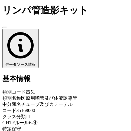
リンパ管造影キット
データソース情報
基本情報
類別コード
器51
類別名称
医療用嘴管及び体液誘導管
中分類名
チューブ及びカテーテル
コード
35168000
クラス分類
Ⅲ
GHTFルール
6-④
特定保守
－