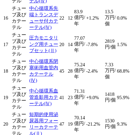
テル
テル
(Ⅳ)
チュー
中心循環系先
83.9
13.5
ブ及び
端トランスデ
億円/
万円/
16
22
12
+1.2%
0.0%
カテー
ューサ付カテ
年
個
テル
ーテル
(Ⅳ)
チュー
圧力モニタリ
77.07
ブ及び
2819
億円/
ング用チュー
17
20
14
-7.8%
1.5%
円/個
カテー
年
ブセット
(Ⅱ)
テル
チュー
中心循環系閉
75.24
7.33
ブ及び
塞術用血管内
億円/
万円/
18
45
28
-2.4%
68.8%
カテー
カテーテル
年
個
テル
(Ⅳ)
チュー
中心循環系血
71.31
ブ及び
1418
億円/
管造影用カテ
19
41
23
+9.0%
95.9%
円/個
カテー
年
ーテル
(Ⅳ)
テル
チュー
短期的使用泌
70.14
ブ及び
尿器用フォー
1530
億円/
20
47
19
-21.2%
9.3%
円/個
カテー
リーカテーテ
年
テル
ル
(Ⅱ)