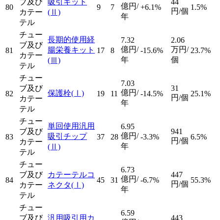
ブ及び
吸引キット
44
億円/
80
9
7
+6.1%
1.5%
円/個
カテー
(Ⅱ)
年
テル
チュー
長期的使用経
7.32
2.06
ブ及び
億円/
万円/
腸栄養キット
81
17
8
-15.6%
23.7%
カテー
年
個
(Ⅲ)
テル
チュー
7.03
ブ及び
31
億円/
保護栓
(Ⅰ)
82
19
11
-14.5%
25.1%
円/個
カテー
年
テル
チュー
単回使用汎用
6.95
ブ及び
941
億円/
吸引チップ
83
37
28
-3.3%
6.5%
円/個
カテー
年
(Ⅱ)
テル
チュー
6.73
ブ及び
カテーテルコ
447
億円/
84
45
31
-6.7%
55.3%
円/個
カテー
ネクタ
(Ⅰ)
年
テル
チュー
6.59
ブ及び
汎用吸引用カ
443