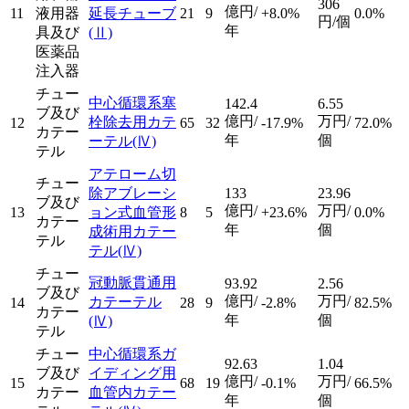
306
億円/
11
液用器
延長チューブ
21
9
+8.0%
0.0%
円/個
年
具及び
(Ⅱ)
医薬品
注入器
チュー
中心循環系塞
142.4
6.55
ブ及び
億円/
万円/
栓除去用カテ
12
65
32
-17.9%
72.0%
カテー
年
個
ーテル
(Ⅳ)
テル
アテローム切
チュー
除アブレーシ
133
23.96
ブ及び
億円/
万円/
13
ョン式血管形
8
5
+23.6%
0.0%
カテー
年
個
成術用カテー
テル
テル
(Ⅳ)
チュー
冠動脈貫通用
93.92
2.56
ブ及び
億円/
万円/
カテーテル
14
28
9
-2.8%
82.5%
カテー
年
個
(Ⅳ)
テル
チュー
中心循環系ガ
92.63
1.04
ブ及び
イディング用
億円/
万円/
15
68
19
-0.1%
66.5%
カテー
血管内カテー
年
個