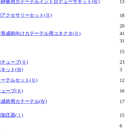
心静脈用カテーテルイントロデューサキット
(Ⅳ)
13
用アクセサリーセット
(Ⅱ)
18
20
管形成術向けカテーテル用コネクタ
(Ⅱ)
41
31
15
頭チューブ
(Ⅱ)
23
影キット
(Ⅲ)
3
テーテルセット
(Ⅱ)
12
チューブ
(Ⅱ)
16
形成術用カテーテル
(Ⅳ)
17
用加圧器
(Ⅰ)
15
6