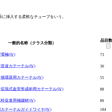
系に挿入する柔軟なチューブをいう。
品目
一般的名称（クラス分類）
型電極
(Ⅳ)
73
超音波カテーテル
(Ⅳ)
30
け循環器用カテーテル
(Ⅳ)
55
ン拡張式血管形成術用カテーテル
(Ⅳ)
88
塞栓促進用補綴材
(Ⅳ)
89
用カテーテルガイドワイヤ
(Ⅳ)
184