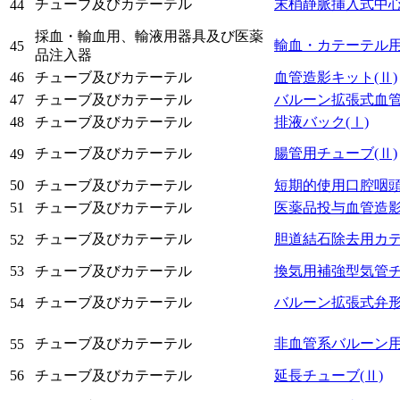
チューブ及びカテーテル
末梢静脈挿入式中
44
採血・輸血用、輸液用器具及び医薬
輸血・カテーテル
45
品注入器
46
チューブ及びカテーテル
血管造影キット
(Ⅱ)
47
チューブ及びカテーテル
バルーン拡張式血
48
チューブ及びカテーテル
排液バック
(Ⅰ)
チューブ及びカテーテル
腸管用チューブ
(Ⅱ)
49
50
チューブ及びカテーテル
短期的使用口腔咽
51
チューブ及びカテーテル
医薬品投与血管造
チューブ及びカテーテル
胆道結石除去用カ
52
53
チューブ及びカテーテル
換気用補強型気管
チューブ及びカテーテル
バルーン拡張式弁
54
チューブ及びカテーテル
非血管系バルーン
55
56
チューブ及びカテーテル
延長チューブ
(Ⅱ)