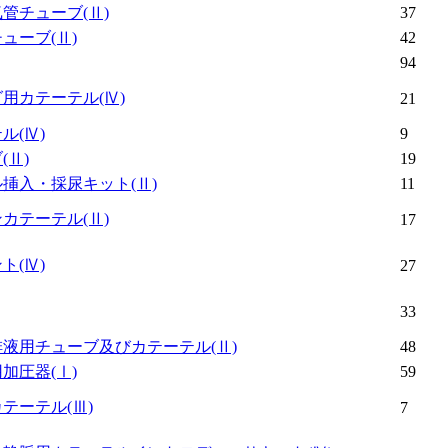
気管チューブ
(Ⅱ)
37
チューブ
(Ⅱ)
42
94
グ用カテーテル
(Ⅳ)
21
テル
(Ⅳ)
9
ブ
(Ⅱ)
19
ル挿入・採尿キット
(Ⅱ)
11
ンカテーテル
(Ⅱ)
17
ント
(Ⅳ)
27
33
排液用チューブ及びカテーテル
(Ⅱ)
48
用加圧器
(Ⅰ)
59
カテーテル
(Ⅲ)
7