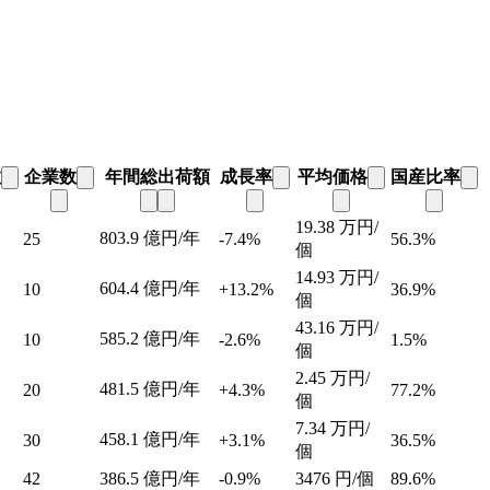
数
企業数
年間総出荷額
成長率
平均価格
国産比率
19.38
万円/
803.9
億円/年
25
-7.4%
56.3%
個
14.93
万円/
604.4
億円/年
10
+13.2%
36.9%
個
43.16
万円/
585.2
億円/年
10
-2.6%
1.5%
個
2.45
万円/
481.5
億円/年
20
+4.3%
77.2%
個
7.34
万円/
458.1
億円/年
30
+3.1%
36.5%
個
42
386.5
億円/年
-0.9%
3476
円/個
89.6%