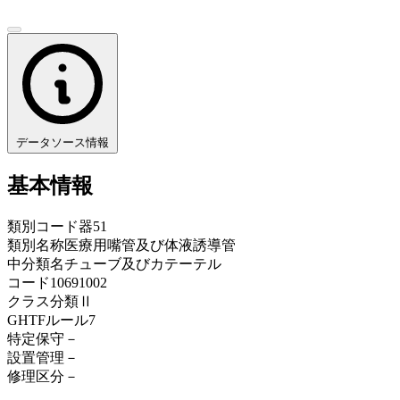
データソース情報
基本情報
類別コード
器51
類別名称
医療用嘴管及び体液誘導管
中分類名
チューブ及びカテーテル
コード
10691002
クラス分類
Ⅱ
GHTFルール
7
特定保守
－
設置管理
－
修理区分
－