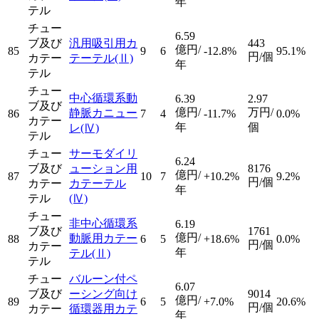
年
テル
チュー
6.59
ブ及び
汎用吸引用カ
443
億円/
85
9
6
-12.8%
95.1%
円/個
カテー
テーテル
(Ⅱ)
年
テル
チュー
中心循環系動
6.39
2.97
ブ及び
億円/
万円/
静脈カニュー
86
7
4
-11.7%
0.0%
カテー
年
個
レ
(Ⅳ)
テル
チュー
サーモダイリ
6.24
ブ及び
ューション用
8176
億円/
87
10
7
+10.2%
9.2%
円/個
カテー
カテーテル
年
テル
(Ⅳ)
チュー
非中心循環系
6.19
ブ及び
1761
億円/
動脈用カテー
88
6
5
+18.6%
0.0%
円/個
カテー
年
テル
(Ⅱ)
テル
チュー
バルーン付ペ
6.07
ブ及び
ーシング向け
9014
億円/
89
6
5
+7.0%
20.6%
円/個
カテー
循環器用カテ
年