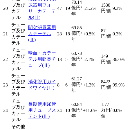
70.14
ブ及び
尿器用フォー
1530
億円/
20
47
19
-21.2%
9.3%
円/個
カテー
リーカテーテ
年
テル
ル
(Ⅱ)
チュー
間欠泌尿器用
69.85
ブ及び
87
億円/
カテーテル
21
28
18
+0.5%
0.3%
円/個
カテー
年
(Ⅱ)
テル
チュー
輸血・カテー
63.73
ブ及び
149
億円/
テル用延長チ
22
13
5
-2.1%
36.0%
円/個
カテー
年
ューブ
(Ⅱ)
テル
チュー
61.27
ブ及び
消化管用ガイ
8422
億円/
23
8
6
+1.3%
99.9%
円/個
カテー
ドワイヤ
(Ⅱ)
年
テル
チュー
長期使用尿管
60.84
1.77
ブ及び
億円/
万円/
用チューブス
24
34
10
+11.6%
0.0%
カテー
年
個
テント
(Ⅲ)
テル
その他