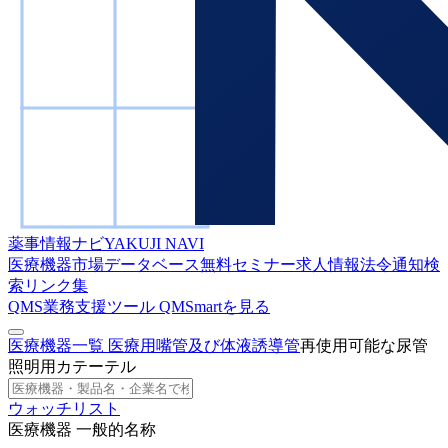
薬事情報ナビ
YAKUJI NAVI
医療機器市場データベース
無料セミナー
求人情報
法令通知検
索
リンク集
QMS業務支援ツール
QMSmartを見る
医療機器一覧
医療用嘴管及び体液誘導管
再使用可能な尿管
照明用カテーテル
ウォッチリスト
医療機器 一般的名称