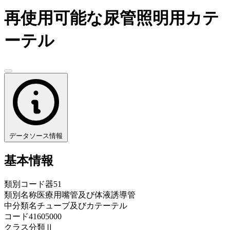
再使用可能な尿管照明用カテ
ーテル
データソース情報
基本情報
類別コード
器51
類別名称
医療用嘴管及び体液誘導管
中分類名
チューブ及びカテーテル
コード
41605000
クラス分類
Ⅱ