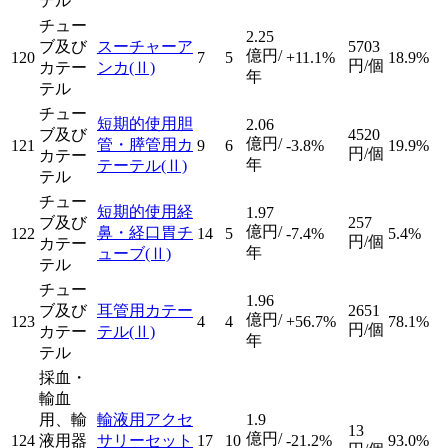
テル
チュー
2.25
ブ及び
スーチャーア
5703
億円/
120
7
5
+11.1%
18.9%
円/個
カテー
ンカ
(Ⅱ)
年
テル
チュー
短期的使用胆
2.06
ブ及び
4520
億円/
管・膵管用カ
121
9
6
-3.8%
19.9%
円/個
カテー
年
テーテル
(Ⅱ)
テル
チュー
短期的使用経
1.97
ブ及び
257
億円/
鼻・経口胃チ
122
14
5
-7.4%
5.4%
円/個
カテー
年
ューブ
(Ⅱ)
テル
チュー
1.96
ブ及び
耳管用カテー
2651
億円/
123
4
4
+56.7%
78.1%
円/個
カテー
テル
(Ⅱ)
年
テル
採血・
輸血
用、輸
輸液用アクセ
1.9
13
億円/
124
液用器
サリーセット
17
10
-21.2%
93.0%