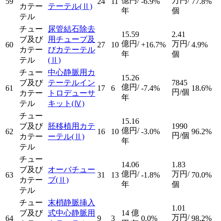
億円/
万円/
59
24
11
-6.9%
77.8%
カテー
テーテル
(Ⅱ)
年
個
テル
チュー
尿管結石除去
15.59
2.41
ブ及び
用チューブ及
億円/
万円/
60
27
10
+16.7%
4.9%
カテー
びカテーテル
年
個
テル
(Ⅱ)
チュー
中心静脈用カ
15.26
ブ及び
テーテルイン
7845
億円/
61
17
6
-7.4%
18.6%
円/個
カテー
トロデューサ
年
テル
キット
(Ⅳ)
チュー
15.16
ブ及び
胚移植用カテ
1990
億円/
62
16
10
-3.0%
96.2%
円/個
カテー
ーテル
(Ⅱ)
年
テル
チュー
14.06
1.83
ブ及び
オーバチュー
億円/
万円/
63
31
13
-1.8%
70.0%
カテー
ブ
(Ⅱ)
年
個
テル
チュー
末梢静脈挿入
1.01
ブ及び
式中心静脈用
14
億
万円/
64
9
3
0.0%
98.2%