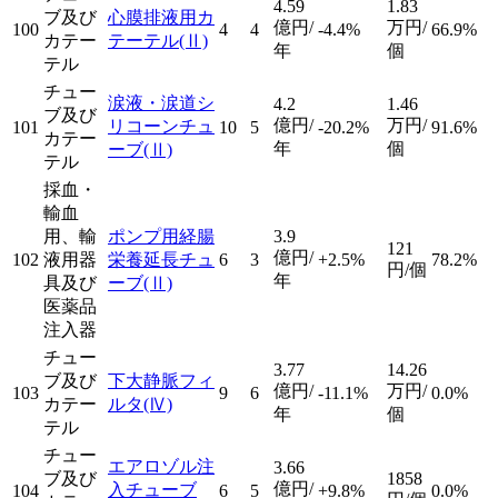
4.59
1.83
ブ及び
心膜排液用カ
億円/
万円/
100
4
4
-4.4%
66.9%
カテー
テーテル
(Ⅱ)
年
個
テル
チュー
涙液・涙道シ
4.2
1.46
ブ及び
億円/
万円/
リコーンチュ
101
10
5
-20.2%
91.6%
カテー
年
個
ーブ
(Ⅱ)
テル
採血・
輸血
用、輸
ポンプ用経腸
3.9
121
億円/
102
液用器
栄養延長チュ
6
3
+2.5%
78.2%
円/個
年
具及び
ーブ
(Ⅱ)
医薬品
注入器
チュー
3.77
14.26
ブ及び
下大静脈フィ
億円/
万円/
103
9
6
-11.1%
0.0%
カテー
ルタ
(Ⅳ)
年
個
テル
チュー
エアロゾル注
3.66
ブ及び
1858
億円/
入チューブ
104
6
5
+9.8%
0.0%