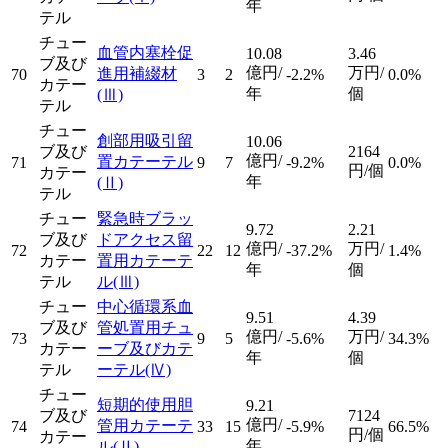
年
テル
チュー
血管内塞栓促
10.08
3.46
ブ及び
億円/
万円/
進用補綴材
70
3
2
-2.2%
0.0%
カテー
年
個
(Ⅲ)
テル
チュー
創部用吸引留
10.06
ブ及び
2164
億円/
置カテーテル
71
9
7
-9.2%
0.0%
円/個
カテー
年
(Ⅱ)
テル
チュー
緊急時ブラッ
9.72
2.21
ブ及び
ドアクセス留
億円/
万円/
72
22
12
-37.2%
1.4%
カテー
置用カテーテ
年
個
テル
ル
(Ⅲ)
チュー
中心循環系血
9.51
4.39
ブ及び
管処置用チュ
億円/
万円/
73
9
5
-5.6%
34.3%
カテー
ーブ及びカテ
年
個
テル
ーテル
(Ⅳ)
チュー
短期的使用胆
9.21
ブ及び
7124
億円/
管用カテーテ
74
33
15
-5.9%
66.5%
円/個
カテー
年
ル
(Ⅱ)