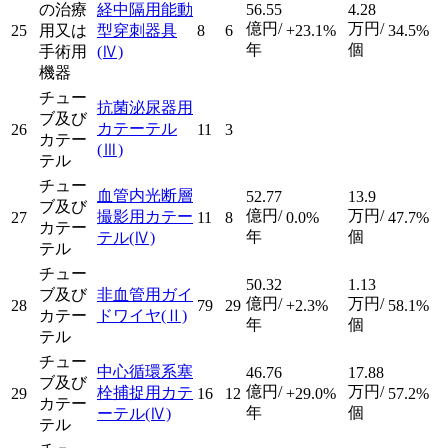
の治療
経中隔用能動
56.55
4.28
億円/
万円/
25
用又は
型穿刺器具
8
6
+23.1%
34.5%
年
個
手術用
(Ⅳ)
機器
チュー
抗菌泌尿器用
ブ及び
カテーテル
26
11
3
カテー
(Ⅲ)
テル
チュー
血管内光断層
52.77
13.9
ブ及び
億円/
万円/
撮影用カテー
27
11
8
0.0%
47.7%
カテー
年
個
テル
(Ⅳ)
テル
チュー
50.32
1.13
ブ及び
非血管用ガイ
億円/
万円/
28
79
29
+2.3%
58.1%
カテー
ドワイヤ
(Ⅱ)
年
個
テル
チュー
中心循環系塞
46.76
17.88
ブ及び
億円/
万円/
栓捕捉用カテ
29
16
12
+29.0%
57.2%
カテー
年
個
ーテル
(Ⅳ)
テル