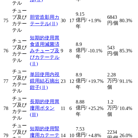
テル
チュー
9.15
ブ及び
胆管造影用カ
6843
億円/
75
30
17
+1.9%
80.3%
円/個
カテー
テーテル
(Ⅱ)
年
テル
短期的使用胃
チュー
食道用滅菌済
8.9
ブ及び
543
億円/
76
みチューブ及
9
8
-10.1%
85.3%
円/個
カテー
年
びカテーテル
テル
(Ⅱ)
チュー
単回使用内視
8.9
2.28
ブ及び
億円/
万円/
鏡用結石摘出
77
23
12
+19.7%
91.1%
カテー
年
個
鉗子
(Ⅱ)
テル
チュー
長期的使用胃
8.88
1.2
ブ及び
億円/
万円/
瘻用ボタン
78
11
6
+25.2%
10.4%
カテー
年
個
(Ⅲ)
テル
チュー
短期的使用腎
7.53
ブ及び
2234
億円/
瘻用カテーテ
79
14
10
+4.8%
26.0%
円/個