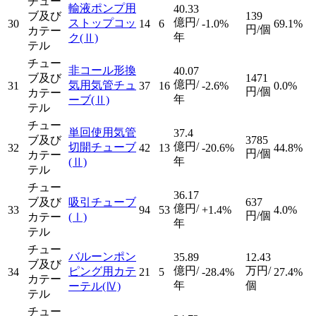
チュー
輸液ポンプ用
40.33
ブ及び
139
億円/
ストップコッ
30
14
6
-1.0%
69.1%
円/個
カテー
年
ク
(Ⅱ)
テル
チュー
非コール形換
40.07
ブ及び
1471
億円/
気用気管チュ
31
37
16
-2.6%
0.0%
円/個
カテー
年
ーブ
(Ⅱ)
テル
チュー
単回使用気管
37.4
ブ及び
3785
億円/
切開チューブ
32
42
13
-20.6%
44.8%
円/個
カテー
年
(Ⅱ)
テル
チュー
36.17
ブ及び
吸引チューブ
637
億円/
33
94
53
+1.4%
4.0%
円/個
カテー
(Ⅰ)
年
テル
チュー
バルーンポン
35.89
12.43
ブ及び
億円/
万円/
ピング用カテ
34
21
5
-28.4%
27.4%
カテー
年
個
ーテル
(Ⅳ)
テル
チュー