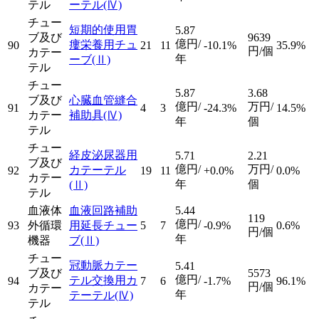
テル
ーテル
(Ⅳ)
チュー
短期的使用胃
5.87
ブ及び
9639
億円/
瘻栄養用チュ
90
21
11
-10.1%
35.9%
円/個
カテー
年
ーブ
(Ⅱ)
テル
チュー
5.87
3.68
ブ及び
心臓血管縫合
億円/
万円/
91
4
3
-24.3%
14.5%
カテー
補助具
(Ⅳ)
年
個
テル
チュー
経皮泌尿器用
5.71
2.21
ブ及び
億円/
万円/
カテーテル
92
19
11
+0.0%
0.0%
カテー
年
個
(Ⅱ)
テル
血液体
血液回路補助
5.44
119
億円/
93
外循環
用延長チュー
5
7
-0.9%
0.6%
円/個
年
機器
ブ
(Ⅱ)
チュー
冠動脈カテー
5.41
ブ及び
5573
億円/
テル交換用カ
94
7
6
-1.7%
96.1%
円/個
カテー
年
テーテル
(Ⅳ)
テル