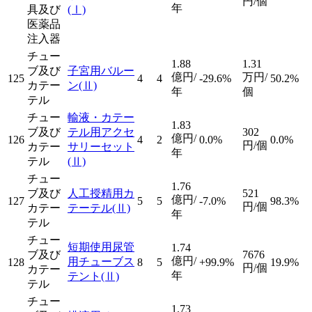
円/個
年
具及び
(Ⅰ)
医薬品
注入器
チュー
1.88
1.31
ブ及び
子宮用バルー
億円/
万円/
125
4
4
-29.6%
50.2%
カテー
ン
(Ⅱ)
年
個
テル
チュー
輸液・カテー
1.83
ブ及び
テル用アクセ
302
億円/
126
4
2
0.0%
0.0%
円/個
カテー
サリーセット
年
テル
(Ⅱ)
チュー
1.76
ブ及び
人工授精用カ
521
億円/
127
5
5
-7.0%
98.3%
円/個
カテー
テーテル
(Ⅱ)
年
テル
チュー
短期使用尿管
1.74
ブ及び
7676
億円/
用チューブス
128
8
5
+99.9%
19.9%
円/個
カテー
年
テント
(Ⅱ)
テル
チュー
1.73