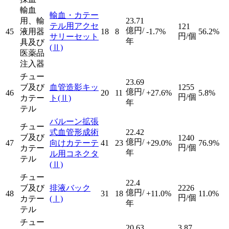
輸血
輸血・カテー
用、輸
23.71
テル用アクセ
121
億円/
45
液用器
18
8
-1.7%
56.2%
円/個
サリーセット
年
具及び
(Ⅱ)
医薬品
注入器
チュー
23.69
ブ及び
血管造影キッ
1255
億円/
46
20
11
+27.6%
5.8%
円/個
カテー
ト
(Ⅱ)
年
テル
バルーン拡張
チュー
式血管形成術
22.42
ブ及び
1240
億円/
47
向けカテーテ
41
23
+29.0%
76.9%
円/個
カテー
年
ル用コネクタ
テル
(Ⅱ)
チュー
22.4
ブ及び
排液バック
2226
億円/
48
31
18
+11.0%
11.0%
円/個
カテー
(Ⅰ)
年
テル
チュー
20.63
3.87