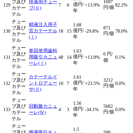
ブ及び
排液用チュー
1697
億円/
129
7
6
+13.9%
82.2%
円/個
カテー
ブ
(Ⅱ)
年
テル
チュー
精液注入用子
1.68
ブ及び
871
億円/
宮カテーテル
130
18
15
-29.8%
78.0%
円/個
カテー
年
(Ⅰ)
テル
チュー
単回使用歯科
1.63
ブ及び
6
円/
億円/
用吸引カニュ
131
48
14
+13.9%
0.1%
カテー
個
年
ーレ
(Ⅰ)
テル
チュー
カテーテルイ
1.61
ブ及び
3212
億円/
ントロデュー
132
10
7
+23.5%
0.0%
円/個
カテー
年
サ
(Ⅱ)
テル
チュー
1.56
ブ及び
冠動脈カニュ
5682
億円/
133
4
3
-34.1%
0.0%
円/個
カテー
ーレ
(Ⅳ)
年
テル
チュー
1.5
ブ及び
唾液吸引チュ
509