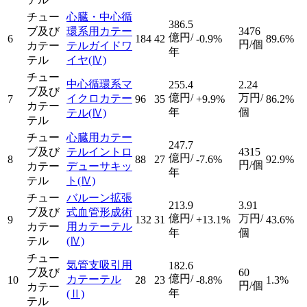
チュー
心臓・中心循
386.5
ブ及び
環系用カテー
3476
億円/
6
184
42
-0.9%
89.6%
円/個
カテー
テルガイドワ
年
テル
イヤ
(Ⅳ)
チュー
中心循環系マ
255.4
2.24
ブ及び
億円/
万円/
イクロカテー
7
96
35
+9.9%
86.2%
カテー
年
個
テル
(Ⅳ)
テル
チュー
心臓用カテー
247.7
ブ及び
テルイントロ
4315
億円/
8
88
27
-7.6%
92.9%
円/個
カテー
デューサキッ
年
テル
ト
(Ⅳ)
チュー
バルーン拡張
213.9
3.91
ブ及び
式血管形成術
億円/
万円/
9
132
31
+13.1%
43.6%
カテー
用カテーテル
年
個
テル
(Ⅳ)
チュー
気管支吸引用
182.6
ブ及び
60
億円/
カテーテル
10
28
23
-8.8%
1.3%
円/個
カテー
年
(Ⅱ)
テル