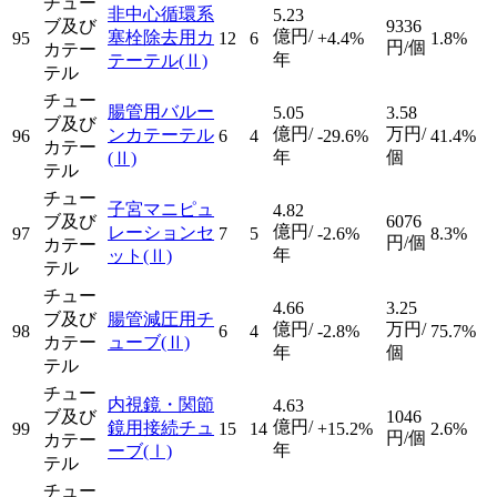
チュー
非中心循環系
5.23
ブ及び
9336
億円/
塞栓除去用カ
95
12
6
+4.4%
1.8%
円/個
カテー
年
テーテル
(Ⅱ)
テル
チュー
腸管用バルー
5.05
3.58
ブ及び
億円/
万円/
ンカテーテル
96
6
4
-29.6%
41.4%
カテー
年
個
(Ⅱ)
テル
チュー
子宮マニピュ
4.82
ブ及び
6076
億円/
レーションセ
97
7
5
-2.6%
8.3%
円/個
カテー
年
ット
(Ⅱ)
テル
チュー
4.66
3.25
ブ及び
腸管減圧用チ
億円/
万円/
98
6
4
-2.8%
75.7%
カテー
ューブ
(Ⅱ)
年
個
テル
チュー
内視鏡・関節
4.63
ブ及び
1046
億円/
鏡用接続チュ
99
15
14
+15.2%
2.6%
円/個
カテー
年
ーブ
(Ⅰ)
テル
チュー