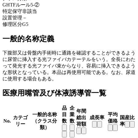
GHTFルール
5-②
特定保守
非該当
設置管理
－
修理区分
G5
一般的名称定義
下腹部又は骨盤内手術時に通路を確認することができるよう
に尿管に挿入する光ファイバカテーテルをいう。全長にわた
って発光する光ファイバ束からなり、容易に挿入できるよう
な形状となっている。本品は再使用可能である。なお、尿道
に使用する場合もある。
医療用嘴管及び体液誘導管一覧
品
企
年間
一般的名称
目
業
平均
カテゴ
総出
成長率
国産比
No.
（クラス分
数
数
価格
リー
荷額
率
類）