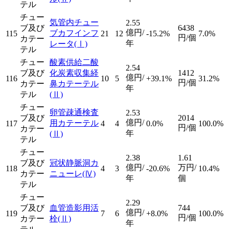
テル
チュー
気管内チュー
2.55
ブ及び
6438
億円/
ブカフインフ
115
21
12
-15.2%
7.0%
円/個
カテー
年
レータ
(Ⅰ)
テル
チュー
酸素供給二酸
2.54
ブ及び
化炭素収集経
1412
億円/
116
10
5
+39.1%
31.2%
円/個
カテー
鼻カテーテル
年
テル
(Ⅱ)
チュー
卵管疎通検査
2.53
ブ及び
2014
億円/
用カテーテル
117
4
4
0.0%
100.0%
円/個
カテー
年
(Ⅱ)
テル
チュー
2.38
1.61
ブ及び
冠状静脈洞カ
億円/
万円/
118
4
3
-20.6%
10.4%
カテー
ニューレ
(Ⅳ)
年
個
テル
チュー
2.29
ブ及び
血管造影用活
744
億円/
119
7
6
+8.0%
100.0%
円/個
カテー
栓
(Ⅱ)
年