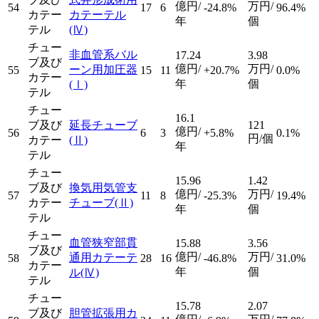
億円/
万円/
54
17
6
-24.8%
96.4%
カテー
カテーテル
年
個
テル
(Ⅳ)
チュー
非血管系バル
17.24
3.98
ブ及び
億円/
万円/
ーン用加圧器
55
15
11
+20.7%
0.0%
カテー
年
個
(Ⅰ)
テル
チュー
16.1
ブ及び
延長チューブ
121
億円/
56
6
3
+5.8%
0.1%
円/個
カテー
(Ⅱ)
年
テル
チュー
15.96
1.42
ブ及び
換気用気管支
億円/
万円/
57
11
8
-25.3%
19.4%
カテー
チューブ
(Ⅱ)
年
個
テル
チュー
血管狭窄部貫
15.88
3.56
ブ及び
億円/
万円/
通用カテーテ
58
28
16
-46.8%
31.0%
カテー
年
個
ル
(Ⅳ)
テル
チュー
15.78
2.07
ブ及び
胆管拡張用カ