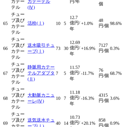
カテー
カテーテル
円/年
個
テル
(Ⅳ)
チュー
12.7
ブ及び
48
億円/
活栓
(Ⅰ)
65
10
5
+1.0%
98.6%
円/個
カテー
年
テル
チュー
12.69
ブ及び
送水吸引チュ
7127
億円/
66
73
30
+16.9%
0.3%
円/個
カテー
ーブ
(Ⅰ)
年
テル
チュー
静脈用カテー
11.57
ブ及び
76
億円/
テルアダプタ
67
7
5
-11.7%
68.7%
円/個
カテー
年
(Ⅱ)
テル
チュー
11.18
ブ及び
大動脈カニュ
4315
億円/
68
10
7
-16.3%
3.6%
円/個
カテー
ーレ
(Ⅳ)
年
テル
チュー
10.73
ブ及び
送気送水チュ
858
億円/
69
40
14
+20.1%
0.9%
円/個
カテー
ーブ
(Ⅰ)