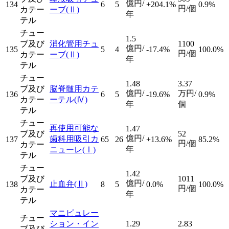
億円/
134
6
5
+204.1%
0.9%
円/個
カテー
ーブ
(Ⅱ)
年
テル
チュー
1.5
ブ及び
消化管用チュ
1100
億円/
135
5
4
-17.4%
100.0%
円/個
カテー
ーブ
(Ⅱ)
年
テル
チュー
1.48
3.37
ブ及び
脳脊髄用カテ
億円/
万円/
136
6
5
-19.6%
0.9%
カテー
ーテル
(Ⅳ)
年
個
テル
チュー
再使用可能な
1.47
ブ及び
52
億円/
歯科用吸引カ
137
65
26
+13.6%
85.2%
円/個
カテー
年
ニューレ
(Ⅰ)
テル
チュー
1.42
ブ及び
1011
億円/
止血弁
(Ⅱ)
138
8
5
0.0%
100.0%
円/個
カテー
年
テル
マニピュレー
チュー
ション・イン
1.29
2.83
ブ及び