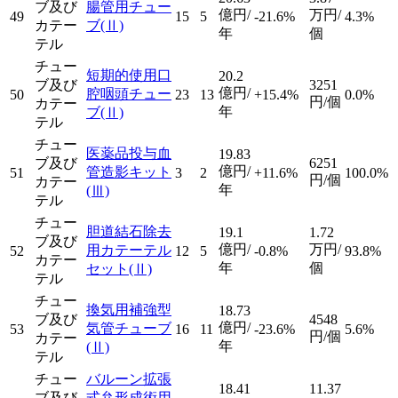
ブ及び
腸管用チュー
億円/
万円/
49
15
5
-21.6%
4.3%
カテー
ブ
(Ⅱ)
年
個
テル
チュー
短期的使用口
20.2
ブ及び
3251
億円/
腔咽頭チュー
50
23
13
+15.4%
0.0%
円/個
カテー
年
ブ
(Ⅱ)
テル
チュー
医薬品投与血
19.83
ブ及び
6251
億円/
管造影キット
51
3
2
+11.6%
100.0%
円/個
カテー
年
(Ⅲ)
テル
チュー
胆道結石除去
19.1
1.72
ブ及び
億円/
万円/
用カテーテル
52
12
5
-0.8%
93.8%
カテー
年
個
セット
(Ⅱ)
テル
チュー
換気用補強型
18.73
ブ及び
4548
億円/
気管チューブ
53
16
11
-23.6%
5.6%
円/個
カテー
年
(Ⅱ)
テル
チュー
バルーン拡張
18.41
11.37
ブ及び
式弁形成術用