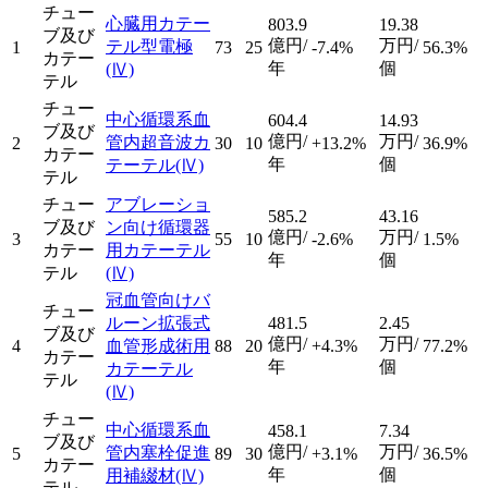
チュー
心臓用カテー
803.9
19.38
ブ及び
億円/
万円/
テル型電極
1
73
25
-7.4%
56.3%
カテー
年
個
(Ⅳ)
テル
チュー
中心循環系血
604.4
14.93
ブ及び
億円/
万円/
管内超音波カ
2
30
10
+13.2%
36.9%
カテー
年
個
テーテル
(Ⅳ)
テル
チュー
アブレーショ
585.2
43.16
ブ及び
ン向け循環器
億円/
万円/
3
55
10
-2.6%
1.5%
カテー
用カテーテル
年
個
テル
(Ⅳ)
冠血管向けバ
チュー
ルーン拡張式
481.5
2.45
ブ及び
億円/
万円/
4
血管形成術用
88
20
+4.3%
77.2%
カテー
年
個
カテーテル
テル
(Ⅳ)
チュー
中心循環系血
458.1
7.34
ブ及び
億円/
万円/
管内塞栓促進
5
89
30
+3.1%
36.5%
カテー
年
個
用補綴材
(Ⅳ)
テル