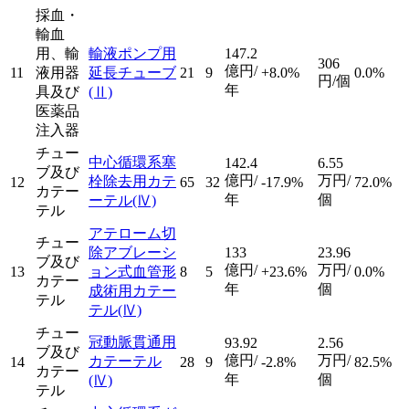
採血・
輸血
用、輸
輸液ポンプ用
147.2
306
億円/
11
液用器
延長チューブ
21
9
+8.0%
0.0%
円/個
年
具及び
(Ⅱ)
医薬品
注入器
チュー
中心循環系塞
142.4
6.55
ブ及び
億円/
万円/
栓除去用カテ
12
65
32
-17.9%
72.0%
カテー
年
個
ーテル
(Ⅳ)
テル
アテローム切
チュー
除アブレーシ
133
23.96
ブ及び
億円/
万円/
13
ョン式血管形
8
5
+23.6%
0.0%
カテー
年
個
成術用カテー
テル
テル
(Ⅳ)
チュー
冠動脈貫通用
93.92
2.56
ブ及び
億円/
万円/
カテーテル
14
28
9
-2.8%
82.5%
カテー
年
個
(Ⅳ)
テル