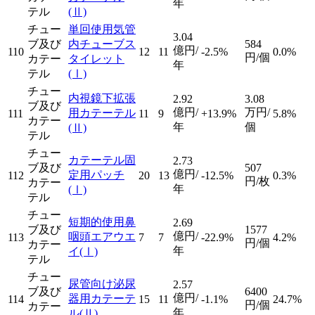
年
テル
(Ⅱ)
チュー
単回使用気管
3.04
ブ及び
内チューブス
584
億円/
110
12
11
-2.5%
0.0%
円/個
カテー
タイレット
年
テル
(Ⅰ)
チュー
内視鏡下拡張
2.92
3.08
ブ及び
億円/
万円/
用カテーテル
111
11
9
+13.9%
5.8%
カテー
年
個
(Ⅱ)
テル
チュー
カテーテル固
2.73
ブ及び
507
億円/
定用パッチ
112
20
13
-12.5%
0.3%
円/枚
カテー
年
(Ⅰ)
テル
チュー
短期的使用鼻
2.69
ブ及び
1577
億円/
咽頭エアウエ
113
7
7
-22.9%
4.2%
円/個
カテー
年
イ
(Ⅰ)
テル
チュー
尿管向け泌尿
2.57
ブ及び
6400
億円/
器用カテーテ
114
15
11
-1.1%
24.7%
円/個
カテー
年
ル
(Ⅱ)