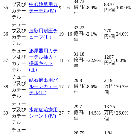
34.73
ブ及び
中心静脈用カ
8370
億円/
35
9
6
-8.9%
100.0%
円/個
カテー
テーテル
(Ⅳ)
年
テル
チュー
32.22
ブ及び
造影用耐圧チ
270
億円/
36
19
16
-2.1%
24.0%
円/個
カテー
ューブ
(Ⅱ)
年
テル
チュー
泌尿器用カテ
31.18
ブ及び
ーテル挿入・
1207
億円/
37
11
7
+22.9%
0.0%
円/個
カテー
採尿キット
年
テル
(Ⅱ)
チュー
結石摘出用バ
29.8
2.19
ブ及び
億円/
万円/
ルーンカテー
38
17
7
-8.6%
30.3%
カテー
年
個
テル
(Ⅱ)
テル
チュー
29.7
13.75
ブ及び
水頭症治療用
億円/
万円/
39
27
7
+14.5%
26.0%
カテー
シャント
(Ⅳ)
年
個
テル
チュー
28.79
1.84