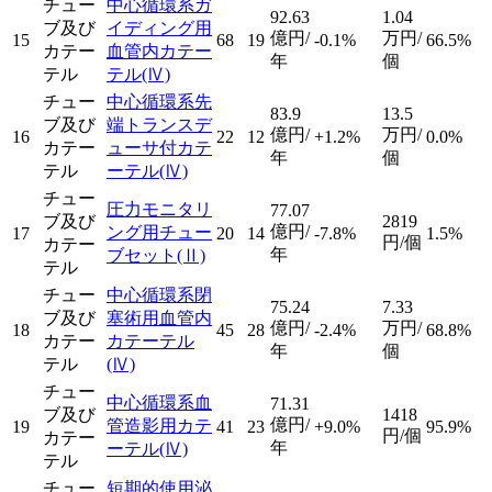
チュー
中心循環系ガ
92.63
1.04
ブ及び
イディング用
億円/
万円/
15
68
19
-0.1%
66.5%
カテー
血管内カテー
年
個
テル
テル
(Ⅳ)
チュー
中心循環系先
83.9
13.5
ブ及び
端トランスデ
億円/
万円/
16
22
12
+1.2%
0.0%
カテー
ューサ付カテ
年
個
テル
ーテル
(Ⅳ)
チュー
圧力モニタリ
77.07
ブ及び
2819
億円/
ング用チュー
17
20
14
-7.8%
1.5%
円/個
カテー
年
ブセット
(Ⅱ)
テル
チュー
中心循環系閉
75.24
7.33
ブ及び
塞術用血管内
億円/
万円/
18
45
28
-2.4%
68.8%
カテー
カテーテル
年
個
テル
(Ⅳ)
チュー
中心循環系血
71.31
ブ及び
1418
億円/
管造影用カテ
19
41
23
+9.0%
95.9%
円/個
カテー
年
ーテル
(Ⅳ)
テル
チュー
短期的使用泌