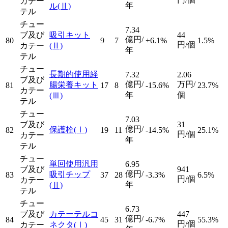
カテー
年
ル
(Ⅱ)
テル
チュー
7.34
ブ及び
吸引キット
44
億円/
80
9
7
+6.1%
1.5%
円/個
カテー
(Ⅱ)
年
テル
チュー
長期的使用経
7.32
2.06
ブ及び
億円/
万円/
腸栄養キット
81
17
8
-15.6%
23.7%
カテー
年
個
(Ⅲ)
テル
チュー
7.03
ブ及び
31
億円/
保護栓
(Ⅰ)
82
19
11
-14.5%
25.1%
円/個
カテー
年
テル
チュー
単回使用汎用
6.95
ブ及び
941
億円/
吸引チップ
83
37
28
-3.3%
6.5%
円/個
カテー
年
(Ⅱ)
テル
チュー
6.73
ブ及び
カテーテルコ
447
億円/
84
45
31
-6.7%
55.3%
円/個
カテー
ネクタ
(Ⅰ)