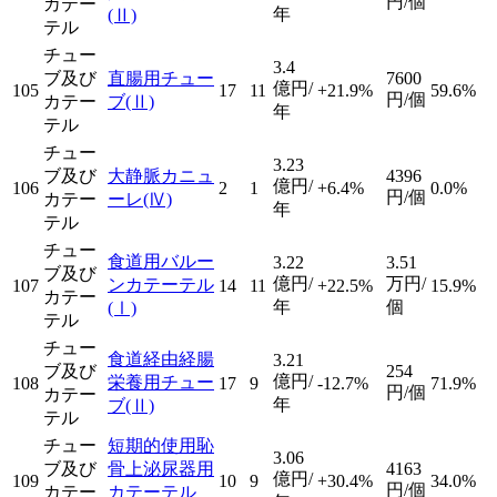
円/個
カテー
年
(Ⅱ)
テル
チュー
3.4
ブ及び
直腸用チュー
7600
億円/
105
17
11
+21.9%
59.6%
円/個
カテー
ブ
(Ⅱ)
年
テル
チュー
3.23
ブ及び
大静脈カニュ
4396
億円/
106
2
1
+6.4%
0.0%
円/個
カテー
ーレ
(Ⅳ)
年
テル
チュー
食道用バルー
3.22
3.51
ブ及び
億円/
万円/
ンカテーテル
107
14
11
+22.5%
15.9%
カテー
年
個
(Ⅰ)
テル
チュー
食道経由経腸
3.21
ブ及び
254
億円/
栄養用チュー
108
17
9
-12.7%
71.9%
円/個
カテー
年
ブ
(Ⅱ)
テル
チュー
短期的使用恥
3.06
ブ及び
骨上泌尿器用
4163
億円/
109
10
9
+30.4%
34.0%
円/個
カテー
カテーテル