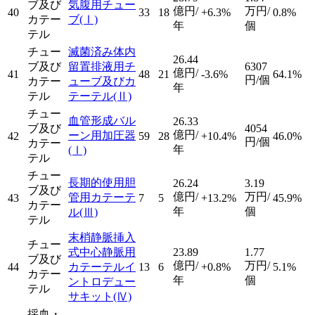
ブ及び
気腹用チュー
億円/
万円/
40
33
18
+6.3%
0.8%
カテー
ブ
(Ⅰ)
年
個
テル
チュー
滅菌済み体内
26.44
ブ及び
留置排液用チ
6307
億円/
41
48
21
-3.6%
64.1%
円/個
カテー
ューブ及びカ
年
テル
テーテル
(Ⅱ)
チュー
血管形成バル
26.33
ブ及び
4054
億円/
ーン用加圧器
42
59
28
+10.4%
46.0%
円/個
カテー
年
(Ⅰ)
テル
チュー
長期的使用胆
26.24
3.19
ブ及び
億円/
万円/
管用カテーテ
43
7
5
+13.2%
45.9%
カテー
年
個
ル
(Ⅲ)
テル
末梢静脈挿入
チュー
式中心静脈用
23.89
1.77
ブ及び
億円/
万円/
44
カテーテルイ
13
6
+0.8%
5.1%
カテー
年
個
ントロデュー
テル
サキット
(Ⅳ)
採血・