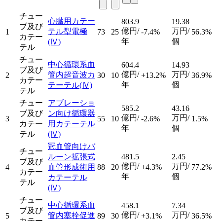
チュー
心臓用カテー
803.9
19.38
ブ及び
億円/
万円/
テル型電極
1
73
25
-7.4%
56.3%
カテー
年
個
(Ⅳ)
テル
チュー
中心循環系血
604.4
14.93
ブ及び
億円/
万円/
管内超音波カ
2
30
10
+13.2%
36.9%
カテー
年
個
テーテル
(Ⅳ)
テル
チュー
アブレーショ
585.2
43.16
ブ及び
ン向け循環器
億円/
万円/
3
55
10
-2.6%
1.5%
カテー
用カテーテル
年
個
テル
(Ⅳ)
冠血管向けバ
チュー
ルーン拡張式
481.5
2.45
ブ及び
億円/
万円/
4
血管形成術用
88
20
+4.3%
77.2%
カテー
年
個
カテーテル
テル
(Ⅳ)
チュー
中心循環系血
458.1
7.34
ブ及び
億円/
万円/
管内塞栓促進
5
89
30
+3.1%
36.5%
カテー