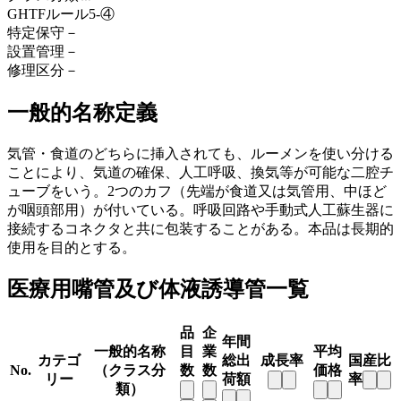
GHTFルール
5-④
特定保守
－
設置管理
－
修理区分
－
一般的名称定義
気管・食道のどちらに挿入されても、ルーメンを使い分ける
ことにより、気道の確保、人工呼吸、換気等が可能な二腔チ
ューブをいう。2つのカフ（先端が食道又は気管用、中ほど
が咽頭部用）が付いている。呼吸回路や手動式人工蘇生器に
接続するコネクタと共に包装することがある。本品は長期的
使用を目的とする。
医療用嘴管及び体液誘導管一覧
品
企
年間
一般的名称
目
業
平均
カテゴ
総出
成長率
国産比
No.
（クラス分
数
数
価格
リー
荷額
率
類）