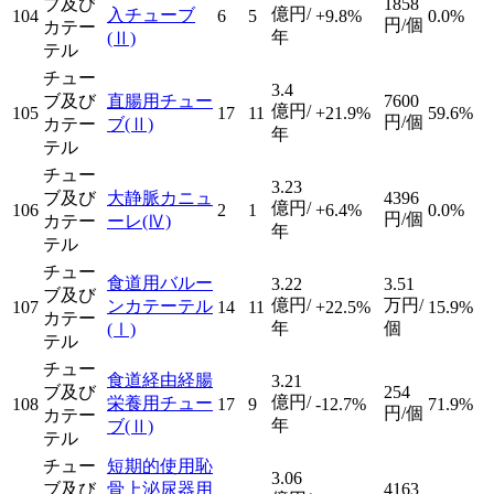
ブ及び
1858
億円/
入チューブ
104
6
5
+9.8%
0.0%
円/個
カテー
年
(Ⅱ)
テル
チュー
3.4
ブ及び
直腸用チュー
7600
億円/
105
17
11
+21.9%
59.6%
円/個
カテー
ブ
(Ⅱ)
年
テル
チュー
3.23
ブ及び
大静脈カニュ
4396
億円/
106
2
1
+6.4%
0.0%
円/個
カテー
ーレ
(Ⅳ)
年
テル
チュー
食道用バルー
3.22
3.51
ブ及び
億円/
万円/
ンカテーテル
107
14
11
+22.5%
15.9%
カテー
年
個
(Ⅰ)
テル
チュー
食道経由経腸
3.21
ブ及び
254
億円/
栄養用チュー
108
17
9
-12.7%
71.9%
円/個
カテー
年
ブ
(Ⅱ)
テル
チュー
短期的使用恥
3.06
ブ及び
骨上泌尿器用
4163