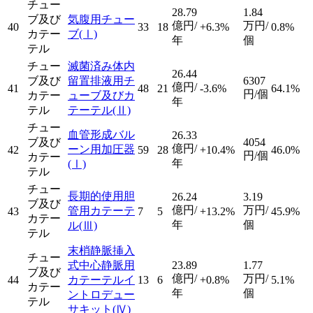
チュー
28.79
1.84
ブ及び
気腹用チュー
億円/
万円/
40
33
18
+6.3%
0.8%
カテー
ブ
(Ⅰ)
年
個
テル
チュー
滅菌済み体内
26.44
ブ及び
留置排液用チ
6307
億円/
41
48
21
-3.6%
64.1%
円/個
カテー
ューブ及びカ
年
テル
テーテル
(Ⅱ)
チュー
血管形成バル
26.33
ブ及び
4054
億円/
ーン用加圧器
42
59
28
+10.4%
46.0%
円/個
カテー
年
(Ⅰ)
テル
チュー
長期的使用胆
26.24
3.19
ブ及び
億円/
万円/
管用カテーテ
43
7
5
+13.2%
45.9%
カテー
年
個
ル
(Ⅲ)
テル
末梢静脈挿入
チュー
式中心静脈用
23.89
1.77
ブ及び
億円/
万円/
44
カテーテルイ
13
6
+0.8%
5.1%
カテー
年
個
ントロデュー
テル
サキット
(Ⅳ)