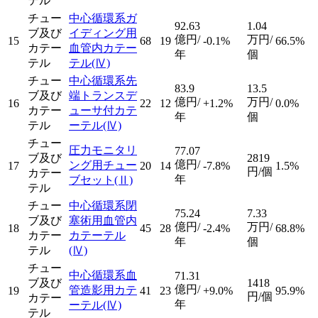
テル
チュー
中心循環系ガ
92.63
1.04
ブ及び
イディング用
億円/
万円/
15
68
19
-0.1%
66.5%
カテー
血管内カテー
年
個
テル
テル
(Ⅳ)
チュー
中心循環系先
83.9
13.5
ブ及び
端トランスデ
億円/
万円/
16
22
12
+1.2%
0.0%
カテー
ューサ付カテ
年
個
テル
ーテル
(Ⅳ)
チュー
圧力モニタリ
77.07
ブ及び
2819
億円/
ング用チュー
17
20
14
-7.8%
1.5%
円/個
カテー
年
ブセット
(Ⅱ)
テル
チュー
中心循環系閉
75.24
7.33
ブ及び
塞術用血管内
億円/
万円/
18
45
28
-2.4%
68.8%
カテー
カテーテル
年
個
テル
(Ⅳ)
チュー
中心循環系血
71.31
ブ及び
1418
億円/
管造影用カテ
19
41
23
+9.0%
95.9%
円/個
カテー
年
ーテル
(Ⅳ)
テル