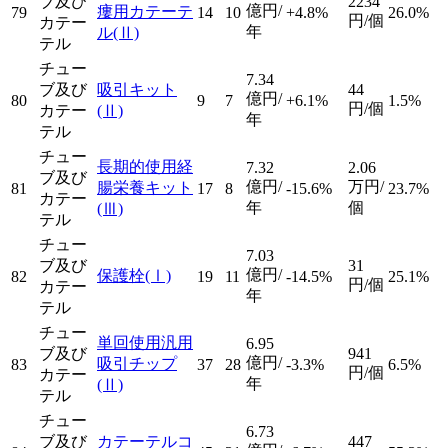
ブ及び
2234
億円/
瘻用カテーテ
79
14
10
+4.8%
26.0%
円/個
カテー
年
ル
(Ⅱ)
テル
チュー
7.34
ブ及び
吸引キット
44
億円/
80
9
7
+6.1%
1.5%
円/個
カテー
(Ⅱ)
年
テル
チュー
長期的使用経
7.32
2.06
ブ及び
億円/
万円/
腸栄養キット
81
17
8
-15.6%
23.7%
カテー
年
個
(Ⅲ)
テル
チュー
7.03
ブ及び
31
億円/
保護栓
(Ⅰ)
82
19
11
-14.5%
25.1%
円/個
カテー
年
テル
チュー
単回使用汎用
6.95
ブ及び
941
億円/
吸引チップ
83
37
28
-3.3%
6.5%
円/個
カテー
年
(Ⅱ)
テル
チュー
6.73
ブ及び
カテーテルコ
447