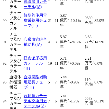
円/個
カテー
循環器用カテ
年
テル
ーテル
(Ⅳ)
チュー
短期的使用胃
5.87
ブ及び
9639
億円/
瘻栄養用チュ
90
21
11
-10.1%
35.9%
円/個
カテー
年
ーブ
(Ⅱ)
テル
チュー
5.87
3.68
ブ及び
心臓血管縫合
億円/
万円/
91
4
3
-24.3%
14.5%
カテー
補助具
(Ⅳ)
年
個
テル
チュー
経皮泌尿器用
5.71
2.21
ブ及び
億円/
万円/
カテーテル
92
19
11
+0.0%
0.0%
カテー
年
個
(Ⅱ)
テル
血液体
血液回路補助
5.44
119
億円/
93
外循環
用延長チュー
5
7
-0.9%
0.6%
円/個
年
機器
ブ
(Ⅱ)
チュー
冠動脈カテー
5.41
ブ及び
5573
億円/
テル交換用カ
94
7
6
-1.7%
96.1%
円/個
カテー
年
テーテル
(Ⅳ)
テル