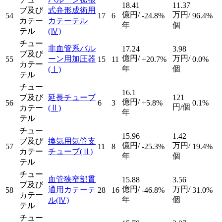
18.41
11.37
ブ及び
式弁形成術用
億円/
万円/
54
17
6
-24.8%
96.4%
カテー
カテーテル
年
個
テル
(Ⅳ)
チュー
非血管系バル
17.24
3.98
ブ及び
億円/
万円/
ーン用加圧器
55
15
11
+20.7%
0.0%
カテー
年
個
(Ⅰ)
テル
チュー
16.1
ブ及び
延長チューブ
121
億円/
56
6
3
+5.8%
0.1%
円/個
カテー
(Ⅱ)
年
テル
チュー
15.96
1.42
ブ及び
換気用気管支
億円/
万円/
57
11
8
-25.3%
19.4%
カテー
チューブ
(Ⅱ)
年
個
テル
チュー
血管狭窄部貫
15.88
3.56
ブ及び
億円/
万円/
通用カテーテ
58
28
16
-46.8%
31.0%
カテー
年
個
ル
(Ⅳ)
テル
チュー