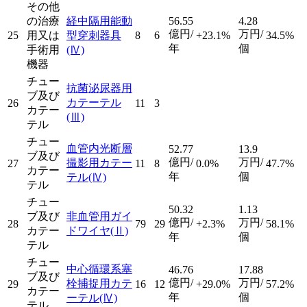
その他
の治療
経中隔用能動
56.55
4.28
億円/
万円/
25
用又は
型穿刺器具
8
6
+23.1%
34.5%
年
個
手術用
(Ⅳ)
機器
チュー
抗菌泌尿器用
ブ及び
カテーテル
26
11
3
カテー
(Ⅲ)
テル
チュー
血管内光断層
52.77
13.9
ブ及び
億円/
万円/
撮影用カテー
27
11
8
0.0%
47.7%
カテー
年
個
テル
(Ⅳ)
テル
チュー
50.32
1.13
ブ及び
非血管用ガイ
億円/
万円/
28
79
29
+2.3%
58.1%
カテー
ドワイヤ
(Ⅱ)
年
個
テル
チュー
中心循環系塞
46.76
17.88
ブ及び
億円/
万円/
栓捕捉用カテ
29
16
12
+29.0%
57.2%
カテー
年
個
ーテル
(Ⅳ)
テル