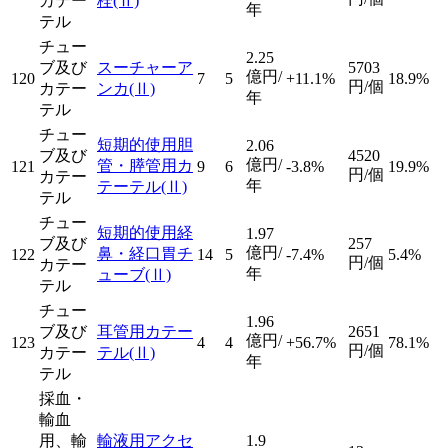
カテー
栓
(Ⅱ)
年
テル
チュー
2.25
ブ及び
スーチャーア
5703
億円/
120
7
5
+11.1%
18.9%
円/個
カテー
ンカ
(Ⅱ)
年
テル
チュー
短期的使用胆
2.06
ブ及び
4520
億円/
管・膵管用カ
121
9
6
-3.8%
19.9%
円/個
カテー
年
テーテル
(Ⅱ)
テル
チュー
短期的使用経
1.97
ブ及び
257
億円/
鼻・経口胃チ
122
14
5
-7.4%
5.4%
円/個
カテー
年
ューブ
(Ⅱ)
テル
チュー
1.96
ブ及び
耳管用カテー
2651
億円/
123
4
4
+56.7%
78.1%
円/個
カテー
テル
(Ⅱ)
年
テル
採血・
輸血
用、輸
輸液用アクセ
1.9