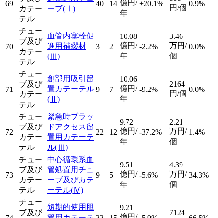
億円/
69
40
14
+20.1%
0.9%
円/個
カテー
ーブ
(Ⅰ)
年
テル
チュー
血管内塞栓促
10.08
3.46
ブ及び
億円/
万円/
進用補綴材
70
3
2
-2.2%
0.0%
カテー
年
個
(Ⅲ)
テル
チュー
創部用吸引留
10.06
ブ及び
2164
億円/
置カテーテル
71
9
7
-9.2%
0.0%
円/個
カテー
年
(Ⅱ)
テル
チュー
緊急時ブラッ
9.72
2.21
ブ及び
ドアクセス留
億円/
万円/
72
22
12
-37.2%
1.4%
カテー
置用カテーテ
年
個
テル
ル
(Ⅲ)
チュー
中心循環系血
9.51
4.39
ブ及び
管処置用チュ
億円/
万円/
73
9
5
-5.6%
34.3%
カテー
ーブ及びカテ
年
個
テル
ーテル
(Ⅳ)
チュー
短期的使用胆
9.21
ブ及び
7124
億円/
管用カテーテ
74
33
15
-5.9%
66.5%