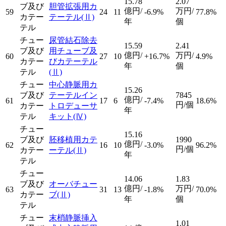
15.78
2.07
ブ及び
胆管拡張用カ
億円/
万円/
59
24
11
-6.9%
77.8%
カテー
テーテル
(Ⅱ)
年
個
テル
チュー
尿管結石除去
15.59
2.41
ブ及び
用チューブ及
億円/
万円/
60
27
10
+16.7%
4.9%
カテー
びカテーテル
年
個
テル
(Ⅱ)
チュー
中心静脈用カ
15.26
ブ及び
テーテルイン
7845
億円/
61
17
6
-7.4%
18.6%
円/個
カテー
トロデューサ
年
テル
キット
(Ⅳ)
チュー
15.16
ブ及び
胚移植用カテ
1990
億円/
62
16
10
-3.0%
96.2%
円/個
カテー
ーテル
(Ⅱ)
年
テル
チュー
14.06
1.83
ブ及び
オーバチュー
億円/
万円/
63
31
13
-1.8%
70.0%
カテー
ブ
(Ⅱ)
年
個
テル
チュー
末梢静脈挿入
1.01