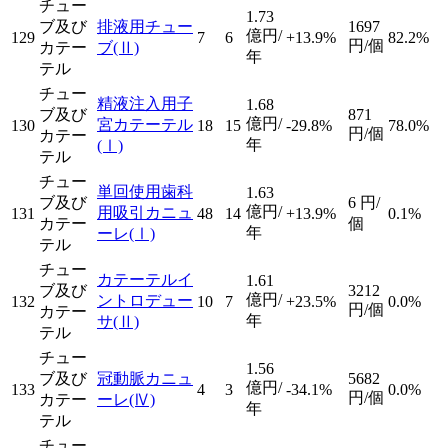
チュー
1.73
ブ及び
排液用チュー
1697
億円/
129
7
6
+13.9%
82.2%
円/個
カテー
ブ
(Ⅱ)
年
テル
チュー
精液注入用子
1.68
ブ及び
871
億円/
宮カテーテル
130
18
15
-29.8%
78.0%
円/個
カテー
年
(Ⅰ)
テル
チュー
単回使用歯科
1.63
ブ及び
6
円/
億円/
用吸引カニュ
131
48
14
+13.9%
0.1%
カテー
個
年
ーレ
(Ⅰ)
テル
チュー
カテーテルイ
1.61
ブ及び
3212
億円/
ントロデュー
132
10
7
+23.5%
0.0%
円/個
カテー
年
サ
(Ⅱ)
テル
チュー
1.56
ブ及び
冠動脈カニュ
5682
億円/
133
4
3
-34.1%
0.0%
円/個
カテー
ーレ
(Ⅳ)
年
テル
チュー