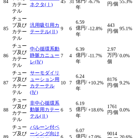
億円/
84
45
31
-6.7%
55.3%
円/個
カテー
ネクタ
(Ⅰ)
年
テル
チュー
6.59
ブ及び
汎用吸引用カ
443
億円/
85
9
6
-12.8%
95.1%
円/個
カテー
テーテル
(Ⅱ)
年
テル
チュー
中心循環系動
6.39
2.97
ブ及び
億円/
万円/
静脈カニュー
86
7
4
-11.7%
0.0%
カテー
年
個
レ
(Ⅳ)
テル
チュー
サーモダイリ
6.24
ブ及び
ューション用
8176
億円/
87
10
7
+10.2%
9.2%
円/個
カテー
カテーテル
年
テル
(Ⅳ)
チュー
非中心循環系
6.19
ブ及び
1761
億円/
動脈用カテー
88
6
5
+18.6%
0.0%
円/個
カテー
年
テル
(Ⅱ)
テル
チュー
バルーン付ペ
6.07
ブ及び
ーシング向け
9014
億円/
89
6
5
+7.0%
20.6%