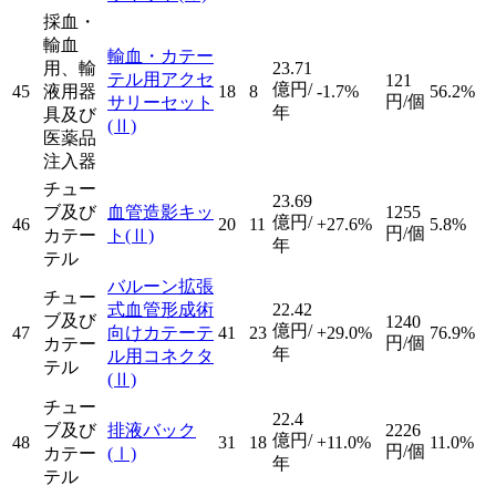
採血・
輸血
輸血・カテー
用、輸
23.71
テル用アクセ
121
億円/
45
液用器
18
8
-1.7%
56.2%
円/個
サリーセット
年
具及び
(Ⅱ)
医薬品
注入器
チュー
23.69
ブ及び
血管造影キッ
1255
億円/
46
20
11
+27.6%
5.8%
円/個
カテー
ト
(Ⅱ)
年
テル
バルーン拡張
チュー
式血管形成術
22.42
ブ及び
1240
億円/
47
向けカテーテ
41
23
+29.0%
76.9%
円/個
カテー
年
ル用コネクタ
テル
(Ⅱ)
チュー
22.4
ブ及び
排液バック
2226
億円/
48
31
18
+11.0%
11.0%
円/個
カテー
(Ⅰ)
年
テル