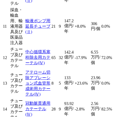
年
(Ⅱ)
テル
採血・
輸血
用、輸
輸液ポンプ用
147.2
306
億円/
11
液用器
延長チューブ
21
9
+8.0%
0.0%
円/個
年
具及び
(Ⅱ)
医薬品
注入器
チュー
中心循環系塞
142.4
6.55
ブ及び
億円/
万円/
栓除去用カテ
12
65
32
-17.9%
72.0%
カテー
年
個
ーテル
(Ⅳ)
テル
アテローム切
チュー
除アブレーシ
133
23.96
ブ及び
億円/
万円/
13
ョン式血管形
8
5
+23.6%
0.0%
カテー
年
個
成術用カテー
テル
テル
(Ⅳ)
チュー
冠動脈貫通用
93.92
2.56
ブ及び
億円/
万円/
カテーテル
14
28
9
-2.8%
82.5%
カテー
年
個
(Ⅳ)