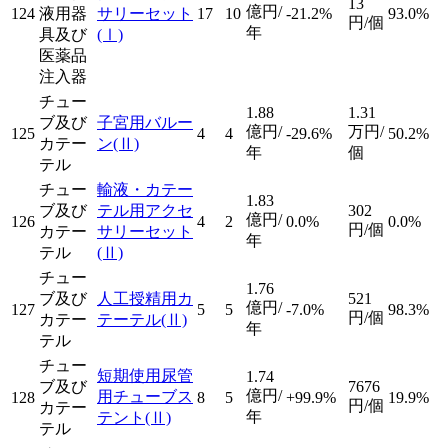
13
億円/
124
液用器
サリーセット
17
10
-21.2%
93.0%
円/個
年
具及び
(Ⅰ)
医薬品
注入器
チュー
1.88
1.31
ブ及び
子宮用バルー
億円/
万円/
125
4
4
-29.6%
50.2%
カテー
ン
(Ⅱ)
年
個
テル
チュー
輸液・カテー
1.83
ブ及び
テル用アクセ
302
億円/
126
4
2
0.0%
0.0%
円/個
カテー
サリーセット
年
テル
(Ⅱ)
チュー
1.76
ブ及び
人工授精用カ
521
億円/
127
5
5
-7.0%
98.3%
円/個
カテー
テーテル
(Ⅱ)
年
テル
チュー
短期使用尿管
1.74
ブ及び
7676
億円/
用チューブス
128
8
5
+99.9%
19.9%
円/個
カテー
年
テント
(Ⅱ)
テル