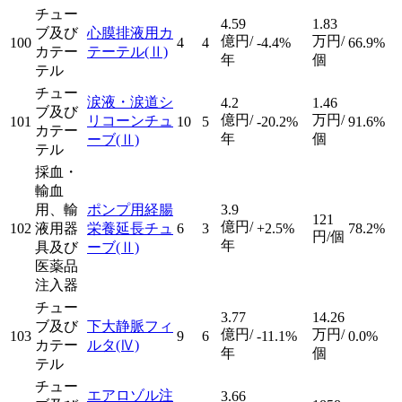
チュー
4.59
1.83
ブ及び
心膜排液用カ
億円/
万円/
100
4
4
-4.4%
66.9%
カテー
テーテル
(Ⅱ)
年
個
テル
チュー
涙液・涙道シ
4.2
1.46
ブ及び
億円/
万円/
リコーンチュ
101
10
5
-20.2%
91.6%
カテー
年
個
ーブ
(Ⅱ)
テル
採血・
輸血
用、輸
ポンプ用経腸
3.9
121
億円/
102
液用器
栄養延長チュ
6
3
+2.5%
78.2%
円/個
年
具及び
ーブ
(Ⅱ)
医薬品
注入器
チュー
3.77
14.26
ブ及び
下大静脈フィ
億円/
万円/
103
9
6
-11.1%
0.0%
カテー
ルタ
(Ⅳ)
年
個
テル
チュー
エアロゾル注
3.66