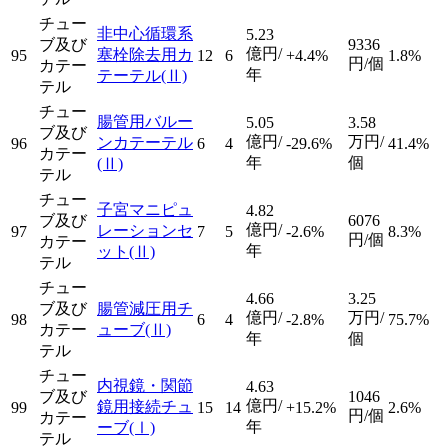
チュー
非中心循環系
5.23
ブ及び
9336
億円/
塞栓除去用カ
95
12
6
+4.4%
1.8%
円/個
カテー
年
テーテル
(Ⅱ)
テル
チュー
腸管用バルー
5.05
3.58
ブ及び
億円/
万円/
ンカテーテル
96
6
4
-29.6%
41.4%
カテー
年
個
(Ⅱ)
テル
チュー
子宮マニピュ
4.82
ブ及び
6076
億円/
レーションセ
97
7
5
-2.6%
8.3%
円/個
カテー
年
ット
(Ⅱ)
テル
チュー
4.66
3.25
ブ及び
腸管減圧用チ
億円/
万円/
98
6
4
-2.8%
75.7%
カテー
ューブ
(Ⅱ)
年
個
テル
チュー
内視鏡・関節
4.63
ブ及び
1046
億円/
鏡用接続チュ
99
15
14
+15.2%
2.6%
円/個
カテー
年
ーブ
(Ⅰ)
テル