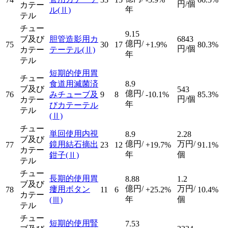
円/個
カテー
年
ル
(Ⅱ)
テル
チュー
9.15
ブ及び
胆管造影用カ
6843
億円/
75
30
17
+1.9%
80.3%
円/個
カテー
テーテル
(Ⅱ)
年
テル
短期的使用胃
チュー
食道用滅菌済
8.9
ブ及び
543
億円/
76
みチューブ及
9
8
-10.1%
85.3%
円/個
カテー
年
びカテーテル
テル
(Ⅱ)
チュー
単回使用内視
8.9
2.28
ブ及び
億円/
万円/
鏡用結石摘出
77
23
12
+19.7%
91.1%
カテー
年
個
鉗子
(Ⅱ)
テル
チュー
長期的使用胃
8.88
1.2
ブ及び
億円/
万円/
瘻用ボタン
78
11
6
+25.2%
10.4%
カテー
年
個
(Ⅲ)
テル
チュー
短期的使用腎
7.53