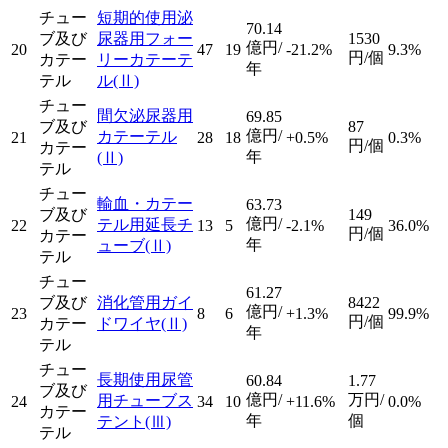
チュー
短期的使用泌
70.14
ブ及び
尿器用フォー
1530
億円/
20
47
19
-21.2%
9.3%
円/個
カテー
リーカテーテ
年
テル
ル
(Ⅱ)
チュー
間欠泌尿器用
69.85
ブ及び
87
億円/
カテーテル
21
28
18
+0.5%
0.3%
円/個
カテー
年
(Ⅱ)
テル
チュー
輸血・カテー
63.73
ブ及び
149
億円/
テル用延長チ
22
13
5
-2.1%
36.0%
円/個
カテー
年
ューブ
(Ⅱ)
テル
チュー
61.27
ブ及び
消化管用ガイ
8422
億円/
23
8
6
+1.3%
99.9%
円/個
カテー
ドワイヤ
(Ⅱ)
年
テル
チュー
長期使用尿管
60.84
1.77
ブ及び
億円/
万円/
用チューブス
24
34
10
+11.6%
0.0%
カテー
年
個
テント
(Ⅲ)
テル