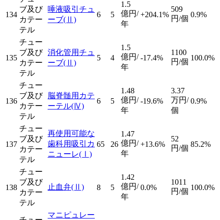
1.5
ブ及び
唾液吸引チュ
509
億円/
134
6
5
+204.1%
0.9%
円/個
カテー
ーブ
(Ⅱ)
年
テル
チュー
1.5
ブ及び
消化管用チュ
1100
億円/
135
5
4
-17.4%
100.0%
円/個
カテー
ーブ
(Ⅱ)
年
テル
チュー
1.48
3.37
ブ及び
脳脊髄用カテ
億円/
万円/
136
6
5
-19.6%
0.9%
カテー
ーテル
(Ⅳ)
年
個
テル
チュー
再使用可能な
1.47
ブ及び
52
億円/
歯科用吸引カ
137
65
26
+13.6%
85.2%
円/個
カテー
年
ニューレ
(Ⅰ)
テル
チュー
1.42
ブ及び
1011
億円/
止血弁
(Ⅱ)
138
8
5
0.0%
100.0%
円/個
カテー
年
テル
マニピュレー
チュー