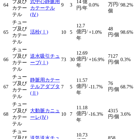
ブ及び
式中心静脈用
14
億
万円/
64
9
3
0.0%
98.2%
カテー
カテーテル
円/年
個
テル
(Ⅳ)
チュー
12.7
ブ及び
48
億円/
活栓
(Ⅰ)
65
10
5
+1.0%
98.6%
円/個
カテー
年
テル
チュー
12.69
ブ及び
送水吸引チュ
7127
億円/
66
73
30
+16.9%
0.3%
円/個
カテー
ーブ
(Ⅰ)
年
テル
チュー
静脈用カテー
11.57
ブ及び
76
億円/
テルアダプタ
67
7
5
-11.7%
68.7%
円/個
カテー
年
(Ⅱ)
テル
チュー
11.18
ブ及び
大動脈カニュ
4315
億円/
68
10
7
-16.3%
3.6%
円/個
カテー
ーレ
(Ⅳ)
年
テル
チュー
10.73
ブ及び
送気送水チュ
858