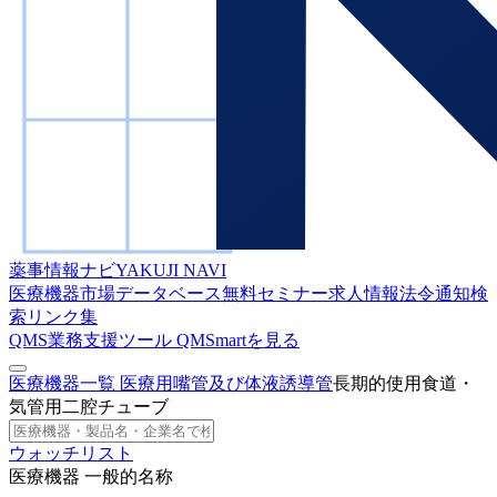
薬事情報ナビ
YAKUJI NAVI
医療機器市場データベース
無料セミナー
求人情報
法令通知検
索
リンク集
QMS業務支援ツール
QMSmartを見る
医療機器一覧
医療用嘴管及び体液誘導管
長期的使用食道・
気管用二腔チューブ
ウォッチリスト
医療機器 一般的名称