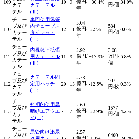
億円/
109
10
9
+30.4%
34.0%
円/個
カテー
カテーテル
年
テル
(Ⅱ)
チュー
単回使用気管
3.04
ブ及び
内チューブス
584
億円/
110
12
11
-2.5%
0.0%
円/個
カテー
タイレット
年
テル
(Ⅰ)
チュー
内視鏡下拡張
2.92
3.08
ブ及び
億円/
万円/
用カテーテル
111
11
9
+13.9%
5.8%
カテー
年
個
(Ⅱ)
テル
チュー
カテーテル固
2.73
ブ及び
507
億円/
定用パッチ
112
20
13
-12.5%
0.3%
円/枚
カテー
年
(Ⅰ)
テル
チュー
短期的使用鼻
2.69
ブ及び
1577
億円/
咽頭エアウエ
113
7
7
-22.9%
4.2%
円/個
カテー
年
イ
(Ⅰ)
テル
チュー
尿管向け泌尿
2.57
ブ及び
6400
億円/
器用カテーテ
114
15
11
-1.1%
24.7%