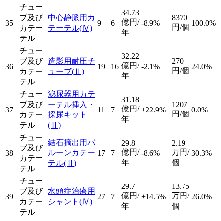
チュー
34.73
ブ及び
中心静脈用カ
8370
億円/
35
9
6
-8.9%
100.0%
円/個
カテー
テーテル
(Ⅳ)
年
テル
チュー
32.22
ブ及び
造影用耐圧チ
270
億円/
36
19
16
-2.1%
24.0%
円/個
カテー
ューブ
(Ⅱ)
年
テル
チュー
泌尿器用カテ
31.18
ブ及び
ーテル挿入・
1207
億円/
37
11
7
+22.9%
0.0%
円/個
カテー
採尿キット
年
テル
(Ⅱ)
チュー
結石摘出用バ
29.8
2.19
ブ及び
億円/
万円/
ルーンカテー
38
17
7
-8.6%
30.3%
カテー
年
個
テル
(Ⅱ)
テル
チュー
29.7
13.75
ブ及び
水頭症治療用
億円/
万円/
39
27
7
+14.5%
26.0%
カテー
シャント
(Ⅳ)
年
個
テル