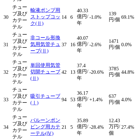
チュー
輸液ポンプ用
40.33
ブ及び
139
億円/
ストップコッ
30
14
6
-1.0%
69.1%
円/個
カテー
年
ク
(Ⅱ)
テル
チュー
非コール形換
40.07
ブ及び
1471
億円/
気用気管チュ
31
37
16
-2.6%
0.0%
円/個
カテー
年
ーブ
(Ⅱ)
テル
チュー
単回使用気管
37.4
ブ及び
3785
億円/
切開チューブ
32
42
13
-20.6%
44.8%
円/個
カテー
年
(Ⅱ)
テル
チュー
36.17
ブ及び
吸引チューブ
637
億円/
33
94
53
+1.4%
4.0%
円/個
カテー
(Ⅰ)
年
テル
チュー
バルーンポン
35.89
12.43
ブ及び
億円/
万円/
ピング用カテ
34
21
5
-28.4%
27.4%
カテー
年
個
ーテル
(Ⅳ)
テル