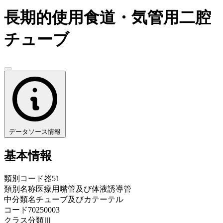
長期的使用食道・気管用二腔
チューブ
データソース情報
基本情報
類別コード
器51
類別名称
医療用嘴管及び体液誘導管
中分類名
チューブ及びカテーテル
コード
70250003
クラス分類
Ⅲ