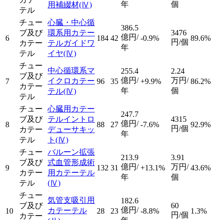
年
個
用補綴材
(Ⅳ)
テル
チュー
心臓・中心循
386.5
ブ及び
環系用カテー
3476
億円/
6
184
42
-0.9%
89.6%
円/個
カテー
テルガイドワ
年
テル
イヤ
(Ⅳ)
チュー
中心循環系マ
255.4
2.24
ブ及び
億円/
万円/
イクロカテー
7
96
35
+9.9%
86.2%
カテー
年
個
テル
(Ⅳ)
テル
チュー
心臓用カテー
247.7
ブ及び
テルイントロ
4315
億円/
8
88
27
-7.6%
92.9%
円/個
カテー
デューサキッ
年
テル
ト
(Ⅳ)
チュー
バルーン拡張
213.9
3.91
ブ及び
式血管形成術
億円/
万円/
9
132
31
+13.1%
43.6%
カテー
用カテーテル
年
個
テル
(Ⅳ)
チュー
気管支吸引用
182.6
ブ及び
60
億円/
カテーテル
10
28
23
-8.8%
1.3%
円/個
カテー