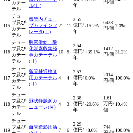
円/個
カテー
年
ル
(Ⅱ)
テル
チュー
気管内チュー
2.55
ブ及び
6438
億円/
ブカフインフ
115
21
12
-15.2%
7.0%
円/個
カテー
年
レータ
(Ⅰ)
テル
チュー
酸素供給二酸
2.54
ブ及び
化炭素収集経
1412
億円/
116
10
5
+39.1%
31.2%
円/個
カテー
鼻カテーテル
年
テル
(Ⅱ)
チュー
卵管疎通検査
2.53
ブ及び
2014
億円/
用カテーテル
117
4
4
0.0%
100.0%
円/個
カテー
年
(Ⅱ)
テル
チュー
2.38
1.61
ブ及び
冠状静脈洞カ
億円/
万円/
118
4
3
-20.6%
10.4%
カテー
ニューレ
(Ⅳ)
年
個
テル
チュー
2.29
ブ及び
血管造影用活
744
億円/
119
7
6
+8.0%
100.0%
円/個