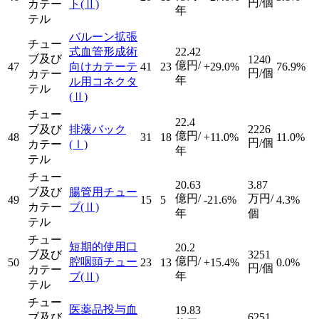
円/個
カテー
ト
(Ⅱ)
年
テル
バルーン拡張
チュー
式血管形成術
22.42
ブ及び
1240
億円/
47
向けカテーテ
41
23
+29.0%
76.9%
円/個
カテー
年
ル用コネクタ
テル
(Ⅱ)
チュー
22.4
ブ及び
排液バック
2226
億円/
48
31
18
+11.0%
11.0%
円/個
カテー
(Ⅰ)
年
テル
チュー
20.63
3.87
ブ及び
腸管用チュー
億円/
万円/
49
15
5
-21.6%
4.3%
カテー
ブ
(Ⅱ)
年
個
テル
チュー
短期的使用口
20.2
ブ及び
3251
億円/
腔咽頭チュー
50
23
13
+15.4%
0.0%
円/個
カテー
年
ブ
(Ⅱ)
テル
チュー
医薬品投与血
19.83
ブ及び
6251