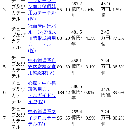
チュー
アブレーショ
585.2
43.16
ブ及び
ン向け循環器
億円/
万円/
3
55
10
-2.6%
1.5%
カテー
用カテーテル
年
個
テル
(Ⅳ)
冠血管向けバ
チュー
ルーン拡張式
481.5
2.45
ブ及び
億円/
万円/
4
血管形成術用
88
20
+4.3%
77.2%
カテー
年
個
カテーテル
テル
(Ⅳ)
チュー
中心循環系血
458.1
7.34
ブ及び
億円/
万円/
管内塞栓促進
5
89
30
+3.1%
36.5%
カテー
年
個
用補綴材
(Ⅳ)
テル
チュー
心臓・中心循
386.5
ブ及び
環系用カテー
3476
億円/
6
184
42
-0.9%
89.6%
円/個
カテー
テルガイドワ
年
テル
イヤ
(Ⅳ)
チュー
中心循環系マ
255.4
2.24
ブ及び
億円/
万円/
イクロカテー
7
96
35
+9.9%
86.2%
カテー
年
個
テル
(Ⅳ)
テル