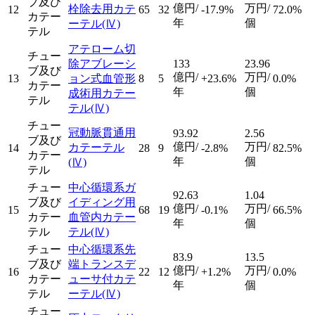
ブ及び
億円/
万円/
栓除去用カテ
12
65
32
-17.9%
72.0%
カテー
年
個
ーテル
(Ⅳ)
テル
アテローム切
チュー
除アブレーシ
133
23.96
ブ及び
億円/
万円/
13
ョン式血管形
8
5
+23.6%
0.0%
カテー
年
個
成術用カテー
テル
テル
(Ⅳ)
チュー
冠動脈貫通用
93.92
2.56
ブ及び
億円/
万円/
カテーテル
14
28
9
-2.8%
82.5%
カテー
年
個
(Ⅳ)
テル
チュー
中心循環系ガ
92.63
1.04
ブ及び
イディング用
億円/
万円/
15
68
19
-0.1%
66.5%
カテー
血管内カテー
年
個
テル
テル
(Ⅳ)
チュー
中心循環系先
83.9
13.5
ブ及び
端トランスデ
億円/
万円/
16
22
12
+1.2%
0.0%
カテー
ューサ付カテ
年
個
テル
ーテル
(Ⅳ)
チュー