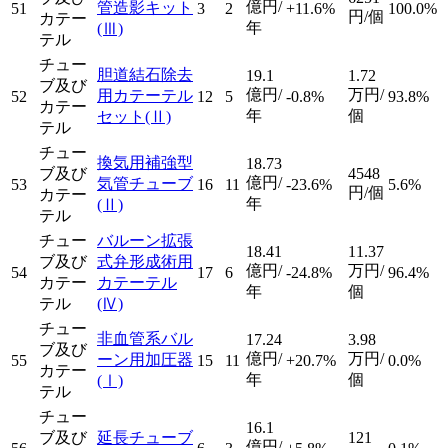
億円/
管造影キット
51
3
2
+11.6%
100.0%
円/個
カテー
年
(Ⅲ)
テル
チュー
胆道結石除去
19.1
1.72
ブ及び
億円/
万円/
用カテーテル
52
12
5
-0.8%
93.8%
カテー
年
個
セット
(Ⅱ)
テル
チュー
換気用補強型
18.73
ブ及び
4548
億円/
気管チューブ
53
16
11
-23.6%
5.6%
円/個
カテー
年
(Ⅱ)
テル
チュー
バルーン拡張
18.41
11.37
ブ及び
式弁形成術用
億円/
万円/
54
17
6
-24.8%
96.4%
カテー
カテーテル
年
個
テル
(Ⅳ)
チュー
非血管系バル
17.24
3.98
ブ及び
億円/
万円/
ーン用加圧器
55
15
11
+20.7%
0.0%
カテー
年
個
(Ⅰ)
テル
チュー
16.1
ブ及び
延長チューブ
121
億円/