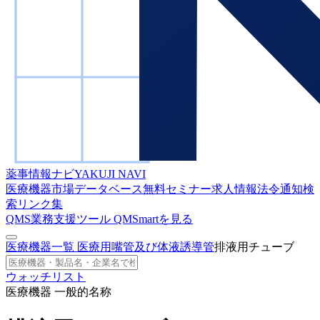
薬事情報ナビ
YAKUJI NAVI
医療機器市場データベース
無料セミナー
求人情報
法令通知検
索
リンク集
QMS業務支援ツール
QMSmartを見る
医療機器一覧
医療用嘴管及び体液誘導管
排液用チューブ
ウォッチリスト
医療機器 一般的名称