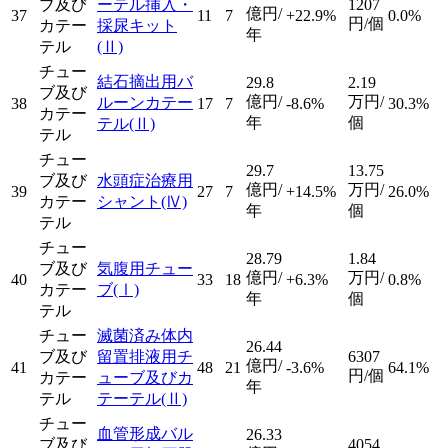
ブ及び
ーテル挿入・
1207
億円/
37
11
7
+22.9%
0.0%
円/個
カテー
採尿キット
年
テル
(Ⅱ)
チュー
結石摘出用バ
29.8
2.19
ブ及び
億円/
万円/
ルーンカテー
38
17
7
-8.6%
30.3%
カテー
年
個
テル
(Ⅱ)
テル
チュー
29.7
13.75
ブ及び
水頭症治療用
億円/
万円/
39
27
7
+14.5%
26.0%
カテー
シャント
(Ⅳ)
年
個
テル
チュー
28.79
1.84
ブ及び
気腹用チュー
億円/
万円/
40
33
18
+6.3%
0.8%
カテー
ブ
(Ⅰ)
年
個
テル
チュー
滅菌済み体内
26.44
ブ及び
留置排液用チ
6307
億円/
41
48
21
-3.6%
64.1%
円/個
カテー
ューブ及びカ
年
テル
テーテル
(Ⅱ)
チュー
血管形成バル
26.33
ブ及び
4054