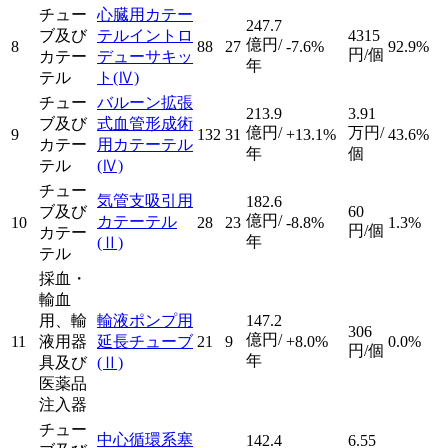
チュー
心臓用カテー
247.7
ブ及び
テルイントロ
4315
億円/
8
88
27
-7.6%
92.9%
円/個
カテー
デューサキッ
年
テル
ト
(Ⅳ)
チュー
バルーン拡張
213.9
3.91
ブ及び
式血管形成術
億円/
万円/
9
132
31
+13.1%
43.6%
カテー
用カテーテル
年
個
テル
(Ⅳ)
チュー
気管支吸引用
182.6
ブ及び
60
億円/
カテーテル
10
28
23
-8.8%
1.3%
円/個
カテー
年
(Ⅱ)
テル
採血・
輸血
用、輸
輸液ポンプ用
147.2
306
億円/
11
液用器
延長チューブ
21
9
+8.0%
0.0%
円/個
年
具及び
(Ⅱ)
医薬品
注入器
チュー
中心循環系塞
142.4
6.55