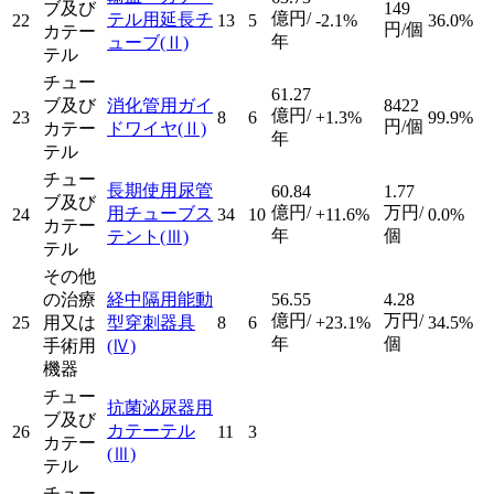
ブ及び
149
億円/
テル用延長チ
22
13
5
-2.1%
36.0%
円/個
カテー
年
ューブ
(Ⅱ)
テル
チュー
61.27
ブ及び
消化管用ガイ
8422
億円/
23
8
6
+1.3%
99.9%
円/個
カテー
ドワイヤ
(Ⅱ)
年
テル
チュー
長期使用尿管
60.84
1.77
ブ及び
億円/
万円/
用チューブス
24
34
10
+11.6%
0.0%
カテー
年
個
テント
(Ⅲ)
テル
その他
の治療
経中隔用能動
56.55
4.28
億円/
万円/
25
用又は
型穿刺器具
8
6
+23.1%
34.5%
年
個
手術用
(Ⅳ)
機器
チュー
抗菌泌尿器用
ブ及び
カテーテル
26
11
3
カテー
(Ⅲ)
テル
チュー