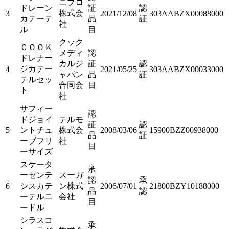
ニプロ
ドレーン
証
認
株式会
3
2021/12/08
303AABZX00088000
カテーテ
品
証
社
ル
目
クック
ＣＯＯＫ
メディ
認
ドレナー
カルジ
証
認
ジカテー
4
2021/05/25
303AABZX00033000
ャパン
品
証
テルセッ
合同会
目
ト
社
サフィー
認
ドジョイ
テルモ
証
認
5
ントチュ
株式会
2008/03/06
15900BZZ00938000
品
証
ーブフリ
社
目
ーサイズ
スケータ
承
ーセンテ
スーガ
認
承
6
シスカテ
ン株式
2006/07/01
21800BZY10188000
品
認
ーテルニ
会社
目
ードル
シラスコ
承