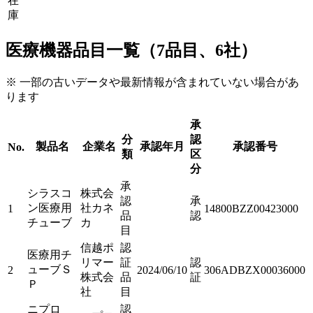
在
庫
医療機器品目一覧（7品目、6社）
※ 一部の古いデータや最新情報が含まれていない場合があ
ります
承
分
認
製品名
企業名
承認年月
承認番号
No.
類
区
分
承
シラスコ
株式会
認
承
ン医療用
社カネ
1
14800BZZ00423000
品
認
チューブ
カ
目
信越ポ
認
医療用チ
リマー
証
認
ューブＳ
2
2024/06/10
306ADBZX00036000
株式会
品
証
Ｐ
社
目
ニプロ
認