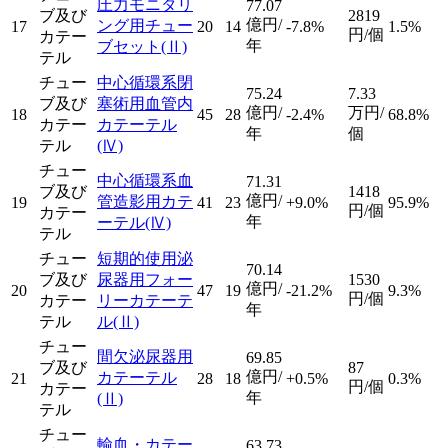
圧力モニタリ
77.07
ブ及び
2819
億円/
ング用チュー
17
20
14
-7.8%
1.5%
円/個
カテー
年
ブセット
(Ⅱ)
テル
チュー
中心循環系閉
75.24
7.33
ブ及び
塞術用血管内
億円/
万円/
18
45
28
-2.4%
68.8%
カテー
カテーテル
年
個
テル
(Ⅳ)
チュー
中心循環系血
71.31
ブ及び
1418
億円/
管造影用カテ
19
41
23
+9.0%
95.9%
円/個
カテー
年
ーテル
(Ⅳ)
テル
チュー
短期的使用泌
70.14
ブ及び
尿器用フォー
1530
億円/
20
47
19
-21.2%
9.3%
円/個
カテー
リーカテーテ
年
テル
ル
(Ⅱ)
チュー
間欠泌尿器用
69.85
ブ及び
87
億円/
カテーテル
21
28
18
+0.5%
0.3%
円/個
カテー
年
(Ⅱ)
テル
チュー
輸血・カテー
63.73