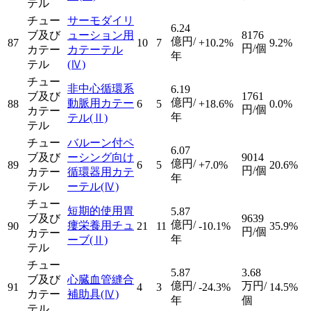
テル
チュー
サーモダイリ
6.24
ブ及び
ューション用
8176
億円/
87
10
7
+10.2%
9.2%
円/個
カテー
カテーテル
年
テル
(Ⅳ)
チュー
非中心循環系
6.19
ブ及び
1761
億円/
動脈用カテー
88
6
5
+18.6%
0.0%
円/個
カテー
年
テル
(Ⅱ)
テル
チュー
バルーン付ペ
6.07
ブ及び
ーシング向け
9014
億円/
89
6
5
+7.0%
20.6%
円/個
カテー
循環器用カテ
年
テル
ーテル
(Ⅳ)
チュー
短期的使用胃
5.87
ブ及び
9639
億円/
瘻栄養用チュ
90
21
11
-10.1%
35.9%
円/個
カテー
年
ーブ
(Ⅱ)
テル
チュー
5.87
3.68
ブ及び
心臓血管縫合
億円/
万円/
91
4
3
-24.3%
14.5%
カテー
補助具
(Ⅳ)
年
個
テル