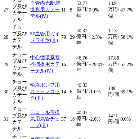
血管内光断層
52.77
13.9
ブ及び
億円/
万円/
撮影用カテー
27
11
8
0.0%
47.7%
カテー
年
個
テル
(Ⅳ)
テル
チュー
50.32
1.13
ブ及び
非血管用ガイ
億円/
万円/
28
79
29
+2.3%
58.1%
カテー
ドワイヤ
(Ⅱ)
年
個
テル
チュー
中心循環系塞
46.76
17.88
ブ及び
億円/
万円/
栓捕捉用カテ
29
16
12
+29.0%
57.2%
カテー
年
個
ーテル
(Ⅳ)
テル
チュー
輸液ポンプ用
40.33
ブ及び
139
億円/
ストップコッ
30
14
6
-1.0%
69.1%
円/個
カテー
年
ク
(Ⅱ)
テル
チュー
非コール形換
40.07
ブ及び
1471
億円/
気用気管チュ
31
37
16
-2.6%
0.0%
円/個
カテー
年
ーブ
(Ⅱ)
テル
チュー