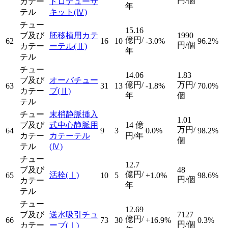
円/個
カテー
トロデューサ
年
テル
キット
(Ⅳ)
チュー
15.16
ブ及び
胚移植用カテ
1990
億円/
62
16
10
-3.0%
96.2%
円/個
カテー
ーテル
(Ⅱ)
年
テル
チュー
14.06
1.83
ブ及び
オーバチュー
億円/
万円/
63
31
13
-1.8%
70.0%
カテー
ブ
(Ⅱ)
年
個
テル
チュー
末梢静脈挿入
1.01
ブ及び
式中心静脈用
14
億
万円/
64
9
3
0.0%
98.2%
カテー
カテーテル
円/年
個
テル
(Ⅳ)
チュー
12.7
ブ及び
48
億円/
活栓
(Ⅰ)
65
10
5
+1.0%
98.6%
円/個
カテー
年
テル
チュー
12.69
ブ及び
送水吸引チュ
7127
億円/
66
73
30
+16.9%
0.3%
円/個
カテー
ーブ
(Ⅰ)