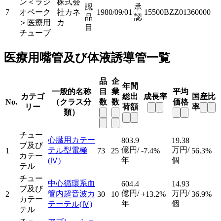
ン＜ラジ
株式会
認
承
7
オペーク
社カネ
1980/09/01
15500BZZ01360000
品
認
＞医療用
カ
目
チューブ
医療用嘴管及び体液誘導管一覧
品
企
年間
一般的名称
目
業
平均
カテゴ
総出
成長率
国産比
No.
（クラス分
数
数
価格
リー
荷額
率
類）
チュー
心臓用カテー
803.9
19.38
ブ及び
億円/
万円/
テル型電極
1
73
25
-7.4%
56.3%
カテー
年
個
(Ⅳ)
テル
チュー
中心循環系血
604.4
14.93
ブ及び
億円/
万円/
管内超音波カ
2
30
10
+13.2%
36.9%
カテー
年
個
テーテル
(Ⅳ)
テル