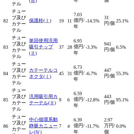
年
個
(Ⅲ)
テル
チュー
7.03
ブ及び
31
億円/
保護栓
(Ⅰ)
82
19
11
-14.5%
25.1%
円/個
カテー
年
テル
チュー
単回使用汎用
6.95
ブ及び
941
億円/
吸引チップ
83
37
28
-3.3%
6.5%
円/個
カテー
年
(Ⅱ)
テル
チュー
6.73
ブ及び
カテーテルコ
447
億円/
84
45
31
-6.7%
55.3%
円/個
カテー
ネクタ
(Ⅰ)
年
テル
チュー
6.59
ブ及び
汎用吸引用カ
443
億円/
85
9
6
-12.8%
95.1%
円/個
カテー
テーテル
(Ⅱ)
年
テル
チュー
中心循環系動
6.39
2.97
ブ及び
億円/
万円/
静脈カニュー
86
7
4
-11.7%
0.0%
カテー
年
個
レ
(Ⅳ)