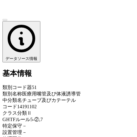
データソース情報
基本情報
類別コード
器51
類別名称
医療用嘴管及び体液誘導管
中分類名
チューブ及びカテーテル
コード
14191102
クラス分類
Ⅱ
GHTFルール
5-②,7
特定保守
－
設置管理
－