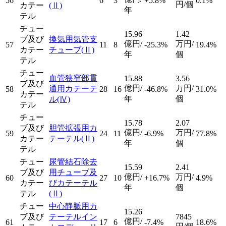
56
6
3
+5.8%
0.1%
円/個
カテー
(Ⅱ)
年
テル
チュー
15.96
1.42
ブ及び
換気用気管支
億円/
万円/
57
11
8
-25.3%
19.4%
カテー
チューブ
(Ⅱ)
年
個
テル
チュー
血管狭窄部貫
15.88
3.56
ブ及び
億円/
万円/
通用カテーテ
58
28
16
-46.8%
31.0%
カテー
年
個
ル
(Ⅳ)
テル
チュー
15.78
2.07
ブ及び
胆管拡張用カ
億円/
万円/
59
24
11
-6.9%
77.8%
カテー
テーテル
(Ⅱ)
年
個
テル
チュー
尿管結石除去
15.59
2.41
ブ及び
用チューブ及
億円/
万円/
60
27
10
+16.7%
4.9%
カテー
びカテーテル
年
個
テル
(Ⅱ)
チュー
中心静脈用カ
15.26
ブ及び
テーテルイン
7845
億円/
61
17
6
-7.4%
18.6%