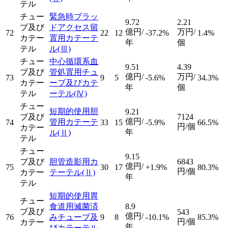
テル
チュー
緊急時ブラッ
9.72
2.21
ブ及び
ドアクセス留
億円/
万円/
72
22
12
-37.2%
1.4%
カテー
置用カテーテ
年
個
テル
ル
(Ⅲ)
チュー
中心循環系血
9.51
4.39
ブ及び
管処置用チュ
億円/
万円/
73
9
5
-5.6%
34.3%
カテー
ーブ及びカテ
年
個
テル
ーテル
(Ⅳ)
チュー
短期的使用胆
9.21
ブ及び
7124
億円/
管用カテーテ
74
33
15
-5.9%
66.5%
円/個
カテー
年
ル
(Ⅱ)
テル
チュー
9.15
ブ及び
胆管造影用カ
6843
億円/
75
30
17
+1.9%
80.3%
円/個
カテー
テーテル
(Ⅱ)
年
テル
短期的使用胃
チュー
食道用滅菌済
8.9
ブ及び
543
億円/
76
みチューブ及
9
8
-10.1%
85.3%
円/個
カテー
年
びカテーテル