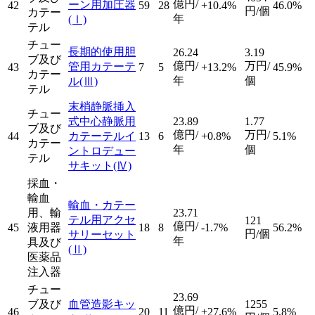
億円/
ーン用加圧器
42
59
28
+10.4%
46.0%
円/個
カテー
年
(Ⅰ)
テル
チュー
長期的使用胆
26.24
3.19
ブ及び
億円/
万円/
管用カテーテ
43
7
5
+13.2%
45.9%
カテー
年
個
ル
(Ⅲ)
テル
末梢静脈挿入
チュー
式中心静脈用
23.89
1.77
ブ及び
億円/
万円/
44
カテーテルイ
13
6
+0.8%
5.1%
カテー
年
個
ントロデュー
テル
サキット
(Ⅳ)
採血・
輸血
輸血・カテー
用、輸
23.71
テル用アクセ
121
億円/
45
液用器
18
8
-1.7%
56.2%
円/個
サリーセット
年
具及び
(Ⅱ)
医薬品
注入器
チュー
23.69
ブ及び
血管造影キッ
1255
億円/
46
20
11
+27.6%
5.8%