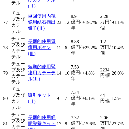
テル
(Ⅱ)
チュー
単回使用内視
8.9
2.28
ブ及び
億円/
万円/
鏡用結石摘出
77
23
12
+19.7%
91.1%
カテー
年
個
鉗子
(Ⅱ)
テル
チュー
長期的使用胃
8.88
1.2
ブ及び
億円/
万円/
瘻用ボタン
78
11
6
+25.2%
10.4%
カテー
年
個
(Ⅲ)
テル
チュー
短期的使用腎
7.53
ブ及び
2234
億円/
瘻用カテーテ
79
14
10
+4.8%
26.0%
円/個
カテー
年
ル
(Ⅱ)
テル
チュー
7.34
ブ及び
吸引キット
44
億円/
80
9
7
+6.1%
1.5%
円/個
カテー
(Ⅱ)
年
テル
チュー
長期的使用経
7.32
2.06
ブ及び
億円/
万円/
腸栄養キット
81
17
8
-15.6%
23.7%
カテー