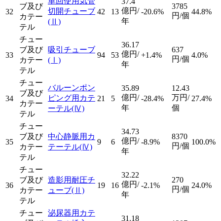
単回使用気管
37.4
ブ及び
3785
億円/
切開チューブ
32
42
13
-20.6%
44.8%
円/個
カテー
年
(Ⅱ)
テル
チュー
36.17
ブ及び
吸引チューブ
637
億円/
33
94
53
+1.4%
4.0%
円/個
カテー
(Ⅰ)
年
テル
チュー
バルーンポン
35.89
12.43
ブ及び
億円/
万円/
ピング用カテ
34
21
5
-28.4%
27.4%
カテー
年
個
ーテル
(Ⅳ)
テル
チュー
34.73
ブ及び
中心静脈用カ
8370
億円/
35
9
6
-8.9%
100.0%
円/個
カテー
テーテル
(Ⅳ)
年
テル
チュー
32.22
ブ及び
造影用耐圧チ
270
億円/
36
19
16
-2.1%
24.0%
円/個
カテー
ューブ
(Ⅱ)
年
テル
チュー
泌尿器用カテ
31.18