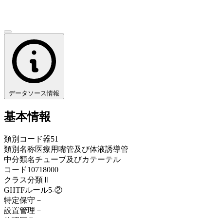
データソース情報
基本情報
類別コード
器51
類別名称
医療用嘴管及び体液誘導管
中分類名
チューブ及びカテーテル
コード
10718000
クラス分類
Ⅱ
GHTFルール
5-②
特定保守
－
設置管理
－