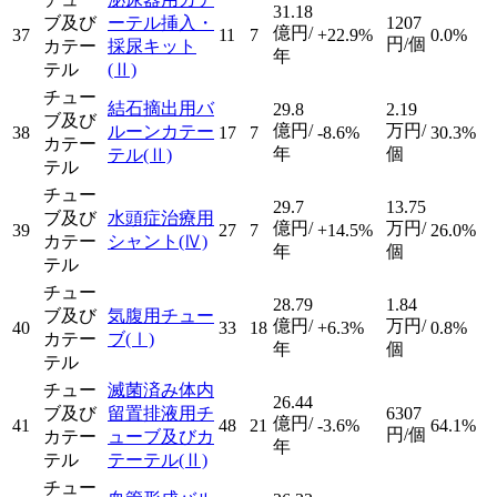
31.18
ブ及び
ーテル挿入・
1207
億円/
37
11
7
+22.9%
0.0%
円/個
カテー
採尿キット
年
テル
(Ⅱ)
チュー
結石摘出用バ
29.8
2.19
ブ及び
億円/
万円/
ルーンカテー
38
17
7
-8.6%
30.3%
カテー
年
個
テル
(Ⅱ)
テル
チュー
29.7
13.75
ブ及び
水頭症治療用
億円/
万円/
39
27
7
+14.5%
26.0%
カテー
シャント
(Ⅳ)
年
個
テル
チュー
28.79
1.84
ブ及び
気腹用チュー
億円/
万円/
40
33
18
+6.3%
0.8%
カテー
ブ
(Ⅰ)
年
個
テル
チュー
滅菌済み体内
26.44
ブ及び
留置排液用チ
6307
億円/
41
48
21
-3.6%
64.1%
円/個
カテー
ューブ及びカ
年
テル
テーテル
(Ⅱ)
チュー