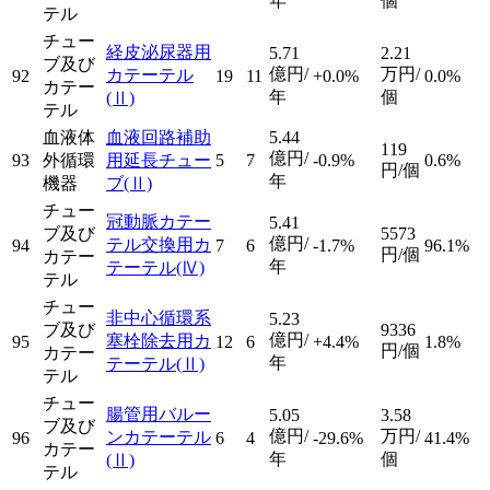
年
個
テル
チュー
経皮泌尿器用
5.71
2.21
ブ及び
億円/
万円/
カテーテル
92
19
11
+0.0%
0.0%
カテー
年
個
(Ⅱ)
テル
血液体
血液回路補助
5.44
119
億円/
93
外循環
用延長チュー
5
7
-0.9%
0.6%
円/個
年
機器
ブ
(Ⅱ)
チュー
冠動脈カテー
5.41
ブ及び
5573
億円/
テル交換用カ
94
7
6
-1.7%
96.1%
円/個
カテー
年
テーテル
(Ⅳ)
テル
チュー
非中心循環系
5.23
ブ及び
9336
億円/
塞栓除去用カ
95
12
6
+4.4%
1.8%
円/個
カテー
年
テーテル
(Ⅱ)
テル
チュー
腸管用バルー
5.05
3.58
ブ及び
億円/
万円/
ンカテーテル
96
6
4
-29.6%
41.4%
カテー
年
個
(Ⅱ)
テル