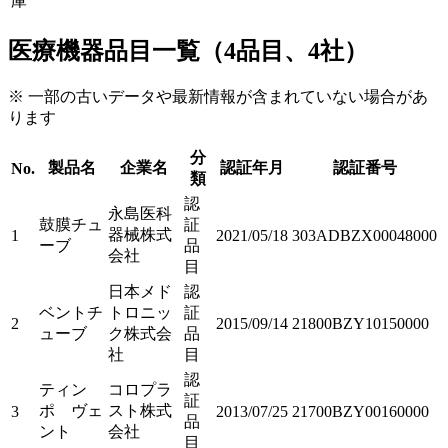
庫
医療機器品目一覧（4品目、4社）
※ 一部の古いデータや最新情報が含まれていない場合があ
ります
分
製品名
企業名
認証年月
認証番号
No.
類
認
永島医科
鼓膜チュ
証
器械株式
1
2021/05/18
303ADBZX00048000
ーブ
品
会社
目
日本メド
認
ベントチ
トロニッ
証
2
2015/09/14
21800BZY10150000
ューブ
ク株式会
品
社
目
認
ティン
コロプラ
証
ポ ヴェ
スト株式
3
2013/07/25
21700BZY00160000
品
ント
会社
目