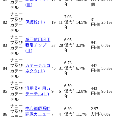
カテー
年
個
(Ⅲ)
テル
チュー
7.03
ブ及び
31
億円/
保護栓
(Ⅰ)
82
19
11
-14.5%
25.1%
円/個
カテー
年
テル
チュー
単回使用汎用
6.95
ブ及び
941
億円/
吸引チップ
83
37
28
-3.3%
6.5%
円/個
カテー
年
(Ⅱ)
テル
チュー
6.73
ブ及び
カテーテルコ
447
億円/
84
45
31
-6.7%
55.3%
円/個
カテー
ネクタ
(Ⅰ)
年
テル
チュー
6.59
ブ及び
汎用吸引用カ
443
億円/
85
9
6
-12.8%
95.1%
円/個
カテー
テーテル
(Ⅱ)
年
テル
チュー
中心循環系動
6.39
2.97
ブ及び
億円/
万円/
静脈カニュー
86
7
4
-11.7%
0.0%
カテー