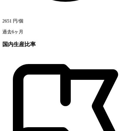
2651
円/個
過去6ヶ月
国内生産比率