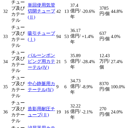
チュー
単回使用気管
37.4
ブ及び
3785
億円/
切開チューブ
32
42
13
-20.6%
44.8%
円/個
カテー
年
(Ⅱ)
テル
チュー
36.17
ブ及び
吸引チューブ
637
億円/
33
94
53
+1.4%
4.0%
円/個
カテー
(Ⅰ)
年
テル
チュー
バルーンポン
35.89
12.43
ブ及び
億円/
万円/
ピング用カテ
34
21
5
-28.4%
27.4%
カテー
年
個
ーテル
(Ⅳ)
テル
チュー
34.73
ブ及び
中心静脈用カ
8370
億円/
35
9
6
-8.9%
100.0%
円/個
カテー
テーテル
(Ⅳ)
年
テル
チュー
32.22
ブ及び
造影用耐圧チ
270
億円/
36
19
16
-2.1%
24.0%
円/個
カテー
ューブ
(Ⅱ)
年
テル
チュー
泌尿器用カテ