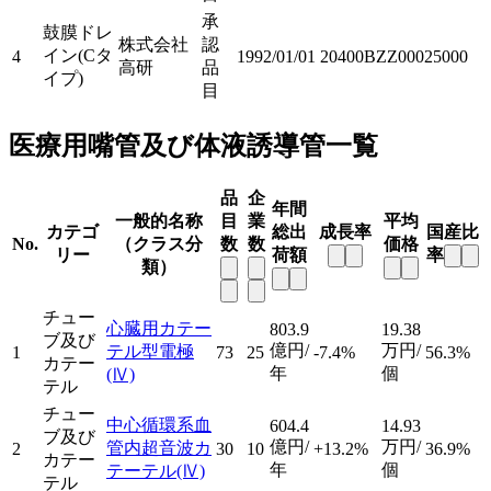
承
鼓膜ドレ
株式会社
認
イン(Cタ
4
1992/01/01
20400BZZ00025000
高研
品
イプ)
目
医療用嘴管及び体液誘導管一覧
品
企
年間
一般的名称
目
業
平均
カテゴ
総出
成長率
国産比
No.
（クラス分
数
数
価格
リー
荷額
率
類）
チュー
心臓用カテー
803.9
19.38
ブ及び
億円/
万円/
テル型電極
1
73
25
-7.4%
56.3%
カテー
年
個
(Ⅳ)
テル
チュー
中心循環系血
604.4
14.93
ブ及び
億円/
万円/
管内超音波カ
2
30
10
+13.2%
36.9%
カテー
年
個
テーテル
(Ⅳ)
テル