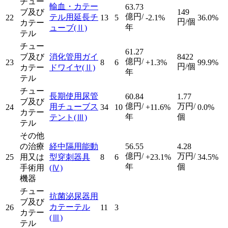
チュー
輸血・カテー
63.73
ブ及び
149
億円/
テル用延長チ
22
13
5
-2.1%
36.0%
円/個
カテー
年
ューブ
(Ⅱ)
テル
チュー
61.27
ブ及び
消化管用ガイ
8422
億円/
23
8
6
+1.3%
99.9%
円/個
カテー
ドワイヤ
(Ⅱ)
年
テル
チュー
長期使用尿管
60.84
1.77
ブ及び
億円/
万円/
用チューブス
24
34
10
+11.6%
0.0%
カテー
年
個
テント
(Ⅲ)
テル
その他
の治療
経中隔用能動
56.55
4.28
億円/
万円/
25
用又は
型穿刺器具
8
6
+23.1%
34.5%
年
個
手術用
(Ⅳ)
機器
チュー
抗菌泌尿器用
ブ及び
カテーテル
26
11
3
カテー
(Ⅲ)
テル