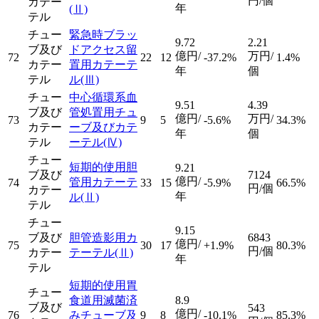
円/個
カテー
年
(Ⅱ)
テル
チュー
緊急時ブラッ
9.72
2.21
ブ及び
ドアクセス留
億円/
万円/
72
22
12
-37.2%
1.4%
カテー
置用カテーテ
年
個
テル
ル
(Ⅲ)
チュー
中心循環系血
9.51
4.39
ブ及び
管処置用チュ
億円/
万円/
73
9
5
-5.6%
34.3%
カテー
ーブ及びカテ
年
個
テル
ーテル
(Ⅳ)
チュー
短期的使用胆
9.21
ブ及び
7124
億円/
管用カテーテ
74
33
15
-5.9%
66.5%
円/個
カテー
年
ル
(Ⅱ)
テル
チュー
9.15
ブ及び
胆管造影用カ
6843
億円/
75
30
17
+1.9%
80.3%
円/個
カテー
テーテル
(Ⅱ)
年
テル
短期的使用胃
チュー
食道用滅菌済
8.9
ブ及び
543
億円/
76
みチューブ及
9
8
-10.1%
85.3%