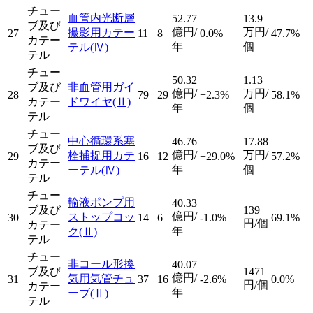
チュー
血管内光断層
52.77
13.9
ブ及び
億円/
万円/
撮影用カテー
27
11
8
0.0%
47.7%
カテー
年
個
テル
(Ⅳ)
テル
チュー
50.32
1.13
ブ及び
非血管用ガイ
億円/
万円/
28
79
29
+2.3%
58.1%
カテー
ドワイヤ
(Ⅱ)
年
個
テル
チュー
中心循環系塞
46.76
17.88
ブ及び
億円/
万円/
栓捕捉用カテ
29
16
12
+29.0%
57.2%
カテー
年
個
ーテル
(Ⅳ)
テル
チュー
輸液ポンプ用
40.33
ブ及び
139
億円/
ストップコッ
30
14
6
-1.0%
69.1%
円/個
カテー
年
ク
(Ⅱ)
テル
チュー
非コール形換
40.07
ブ及び
1471
億円/
気用気管チュ
31
37
16
-2.6%
0.0%
円/個
カテー
年
ーブ
(Ⅱ)
テル