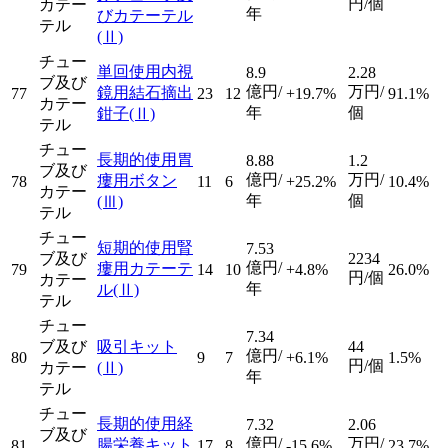
円/個
カテー
年
びカテーテル
テル
(Ⅱ)
チュー
単回使用内視
8.9
2.28
ブ及び
億円/
万円/
鏡用結石摘出
77
23
12
+19.7%
91.1%
カテー
年
個
鉗子
(Ⅱ)
テル
チュー
長期的使用胃
8.88
1.2
ブ及び
億円/
万円/
瘻用ボタン
78
11
6
+25.2%
10.4%
カテー
年
個
(Ⅲ)
テル
チュー
短期的使用腎
7.53
ブ及び
2234
億円/
瘻用カテーテ
79
14
10
+4.8%
26.0%
円/個
カテー
年
ル
(Ⅱ)
テル
チュー
7.34
ブ及び
吸引キット
44
億円/
80
9
7
+6.1%
1.5%
円/個
カテー
(Ⅱ)
年
テル
チュー
長期的使用経
7.32
2.06
ブ及び
億円/
万円/
腸栄養キット
81
17
8
-15.6%
23.7%