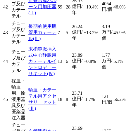
血管形成バル
26.33
ブ及び
4054
億円/
ーン用加圧器
42
59
28
+10.4%
46.0%
円/個
カテー
年
(Ⅰ)
テル
チュー
長期的使用胆
26.24
3.19
ブ及び
億円/
万円/
管用カテーテ
43
7
5
+13.2%
45.9%
カテー
年
個
ル
(Ⅲ)
テル
末梢静脈挿入
チュー
式中心静脈用
23.89
1.77
ブ及び
億円/
万円/
44
カテーテルイ
13
6
+0.8%
5.1%
カテー
年
個
ントロデュー
テル
サキット
(Ⅳ)
採血・
輸血
輸血・カテー
用、輸
23.71
テル用アクセ
121
億円/
45
液用器
18
8
-1.7%
56.2%
円/個
サリーセット
年
具及び
(Ⅱ)
医薬品
注入器
チュー
23.69