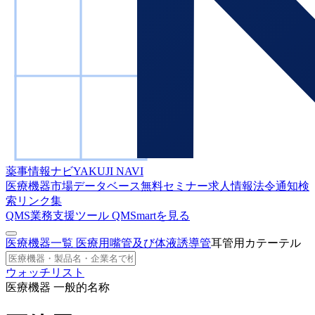
薬事情報ナビ
YAKUJI NAVI
医療機器市場データベース
無料セミナー
求人情報
法令通知検
索
リンク集
QMS業務支援ツール
QMSmartを見る
医療機器一覧
医療用嘴管及び体液誘導管
耳管用カテーテル
ウォッチリスト
医療機器 一般的名称