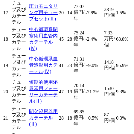
チュー
圧力モニタリ
77.07
ブ及び
2819
億円/
ング用チュー
17
20
14
-7.8%
1.5%
円/個
カテー
年
ブセット
(Ⅱ)
テル
チュー
中心循環系閉
75.24
7.33
ブ及び
塞術用血管内
億円/
万円/
18
45
28
-2.4%
68.8%
カテー
カテーテル
年
個
テル
(Ⅳ)
チュー
中心循環系血
71.31
ブ及び
1418
億円/
管造影用カテ
19
41
23
+9.0%
95.9%
円/個
カテー
年
ーテル
(Ⅳ)
テル
チュー
短期的使用泌
70.14
ブ及び
尿器用フォー
1530
億円/
20
47
19
-21.2%
9.3%
円/個
カテー
リーカテーテ
年
テル
ル
(Ⅱ)
チュー
間欠泌尿器用
69.85
ブ及び
87
億円/
カテーテル
21
28
18
+0.5%
0.3%
円/個
カテー
年
(Ⅱ)
テル