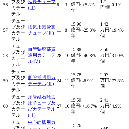
ブ及び
延長チューブ
121
億円/
56
6
3
+5.8%
0.1%
円/個
カテー
(Ⅱ)
年
テル
チュー
15.96
1.42
ブ及び
換気用気管支
億円/
万円/
57
11
8
-25.3%
19.4%
カテー
チューブ
(Ⅱ)
年
個
テル
チュー
血管狭窄部貫
15.88
3.56
ブ及び
億円/
万円/
通用カテーテ
58
28
16
-46.8%
31.0%
カテー
年
個
ル
(Ⅳ)
テル
チュー
15.78
2.07
ブ及び
胆管拡張用カ
億円/
万円/
59
24
11
-6.9%
77.8%
カテー
テーテル
(Ⅱ)
年
個
テル
チュー
尿管結石除去
15.59
2.41
ブ及び
用チューブ及
億円/
万円/
60
27
10
+16.7%
4.9%
カテー
びカテーテル
年
個
テル
(Ⅱ)
チュー
中心静脈用カ
15.26
ブ及び
テーテルイン
7845