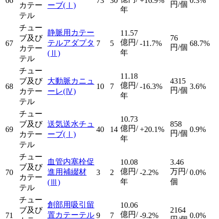
66
73
30
+16.9%
0.3%
円/個
カテー
ーブ
(Ⅰ)
年
テル
チュー
静脈用カテー
11.57
ブ及び
76
億円/
テルアダプタ
67
7
5
-11.7%
68.7%
円/個
カテー
年
(Ⅱ)
テル
チュー
11.18
ブ及び
大動脈カニュ
4315
億円/
68
10
7
-16.3%
3.6%
円/個
カテー
ーレ
(Ⅳ)
年
テル
チュー
10.73
ブ及び
送気送水チュ
858
億円/
69
40
14
+20.1%
0.9%
円/個
カテー
ーブ
(Ⅰ)
年
テル
チュー
血管内塞栓促
10.08
3.46
ブ及び
億円/
万円/
進用補綴材
70
3
2
-2.2%
0.0%
カテー
年
個
(Ⅲ)
テル
チュー
創部用吸引留
10.06
ブ及び
2164
億円/
置カテーテル
71
9
7
-9.2%
0.0%