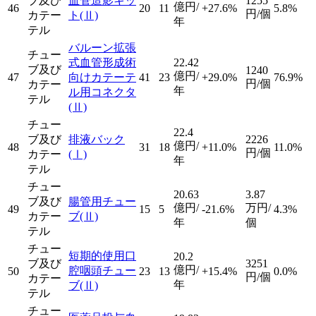
ブ及び
血管造影キッ
1255
億円/
46
20
11
+27.6%
5.8%
円/個
カテー
ト
(Ⅱ)
年
テル
バルーン拡張
チュー
式血管形成術
22.42
ブ及び
1240
億円/
47
向けカテーテ
41
23
+29.0%
76.9%
円/個
カテー
年
ル用コネクタ
テル
(Ⅱ)
チュー
22.4
ブ及び
排液バック
2226
億円/
48
31
18
+11.0%
11.0%
円/個
カテー
(Ⅰ)
年
テル
チュー
20.63
3.87
ブ及び
腸管用チュー
億円/
万円/
49
15
5
-21.6%
4.3%
カテー
ブ
(Ⅱ)
年
個
テル
チュー
短期的使用口
20.2
ブ及び
3251
億円/
腔咽頭チュー
50
23
13
+15.4%
0.0%
円/個
カテー
年
ブ
(Ⅱ)
テル
チュー