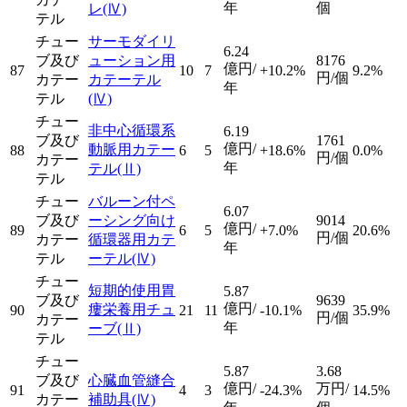
年
個
レ
(Ⅳ)
テル
チュー
サーモダイリ
6.24
ブ及び
ューション用
8176
億円/
87
10
7
+10.2%
9.2%
円/個
カテー
カテーテル
年
テル
(Ⅳ)
チュー
非中心循環系
6.19
ブ及び
1761
億円/
動脈用カテー
88
6
5
+18.6%
0.0%
円/個
カテー
年
テル
(Ⅱ)
テル
チュー
バルーン付ペ
6.07
ブ及び
ーシング向け
9014
億円/
89
6
5
+7.0%
20.6%
円/個
カテー
循環器用カテ
年
テル
ーテル
(Ⅳ)
チュー
短期的使用胃
5.87
ブ及び
9639
億円/
瘻栄養用チュ
90
21
11
-10.1%
35.9%
円/個
カテー
年
ーブ
(Ⅱ)
テル
チュー
5.87
3.68
ブ及び
心臓血管縫合
億円/
万円/
91
4
3
-24.3%
14.5%
カテー
補助具
(Ⅳ)