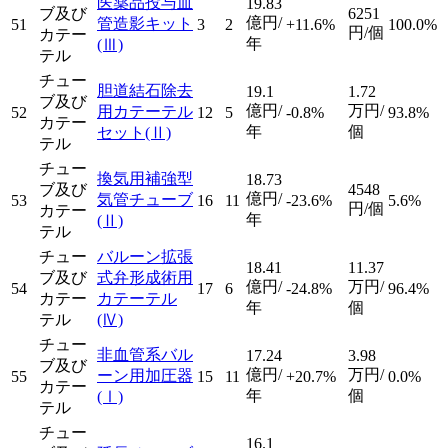
医薬品投与血
19.83
ブ及び
6251
億円/
管造影キット
51
3
2
+11.6%
100.0%
円/個
カテー
年
(Ⅲ)
テル
チュー
胆道結石除去
19.1
1.72
ブ及び
億円/
万円/
用カテーテル
52
12
5
-0.8%
93.8%
カテー
年
個
セット
(Ⅱ)
テル
チュー
換気用補強型
18.73
ブ及び
4548
億円/
気管チューブ
53
16
11
-23.6%
5.6%
円/個
カテー
年
(Ⅱ)
テル
チュー
バルーン拡張
18.41
11.37
ブ及び
式弁形成術用
億円/
万円/
54
17
6
-24.8%
96.4%
カテー
カテーテル
年
個
テル
(Ⅳ)
チュー
非血管系バル
17.24
3.98
ブ及び
億円/
万円/
ーン用加圧器
55
15
11
+20.7%
0.0%
カテー
年
個
(Ⅰ)
テル
チュー
16.1