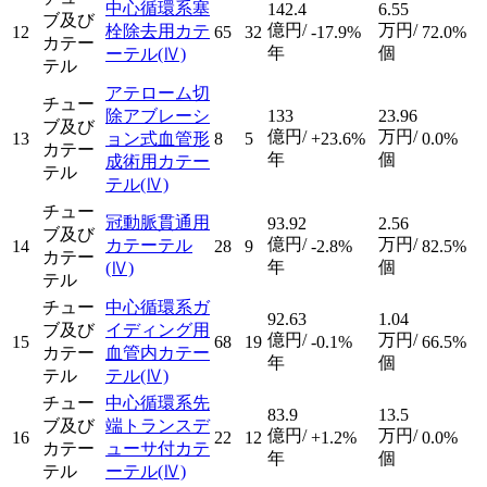
中心循環系塞
142.4
6.55
ブ及び
億円/
万円/
栓除去用カテ
12
65
32
-17.9%
72.0%
カテー
年
個
ーテル
(Ⅳ)
テル
アテローム切
チュー
除アブレーシ
133
23.96
ブ及び
億円/
万円/
13
ョン式血管形
8
5
+23.6%
0.0%
カテー
年
個
成術用カテー
テル
テル
(Ⅳ)
チュー
冠動脈貫通用
93.92
2.56
ブ及び
億円/
万円/
カテーテル
14
28
9
-2.8%
82.5%
カテー
年
個
(Ⅳ)
テル
チュー
中心循環系ガ
92.63
1.04
ブ及び
イディング用
億円/
万円/
15
68
19
-0.1%
66.5%
カテー
血管内カテー
年
個
テル
テル
(Ⅳ)
チュー
中心循環系先
83.9
13.5
ブ及び
端トランスデ
億円/
万円/
16
22
12
+1.2%
0.0%
カテー
ューサ付カテ
年
個
テル
ーテル
(Ⅳ)