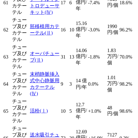
億円/
61
17
6
-7.4%
18.6%
円/個
カテー
トロデューサ
年
テル
キット
(Ⅳ)
チュー
15.16
ブ及び
胚移植用カテ
1990
億円/
62
16
10
-3.0%
96.2%
円/個
カテー
ーテル
(Ⅱ)
年
テル
チュー
14.06
1.83
ブ及び
オーバチュー
億円/
万円/
63
31
13
-1.8%
70.0%
カテー
ブ
(Ⅱ)
年
個
テル
チュー
末梢静脈挿入
1.01
ブ及び
式中心静脈用
14
億
万円/
64
9
3
0.0%
98.2%
カテー
カテーテル
円/年
個
テル
(Ⅳ)
チュー
12.7
ブ及び
48
億円/
活栓
(Ⅰ)
65
10
5
+1.0%
98.6%
円/個
カテー
年
テル
チュー
12.69
ブ及び
送水吸引チュ
7127
億円/