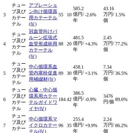
チュー
アブレーショ
585.2
43.16
ブ及び
ン向け循環器
億円/
万円/
3
55
10
-2.6%
1.5%
カテー
用カテーテル
年
個
テル
(Ⅳ)
冠血管向けバ
チュー
ルーン拡張式
481.5
2.45
ブ及び
億円/
万円/
4
血管形成術用
88
20
+4.3%
77.2%
カテー
年
個
カテーテル
テル
(Ⅳ)
チュー
中心循環系血
458.1
7.34
ブ及び
億円/
万円/
管内塞栓促進
5
89
30
+3.1%
36.5%
カテー
年
個
用補綴材
(Ⅳ)
テル
チュー
心臓・中心循
386.5
ブ及び
環系用カテー
3476
億円/
6
184
42
-0.9%
89.6%
円/個
カテー
テルガイドワ
年
テル
イヤ
(Ⅳ)
チュー
中心循環系マ
255.4
2.24
ブ及び
億円/
万円/
イクロカテー
7
96
35
+9.9%
86.2%
カテー
年
個
テル
(Ⅳ)