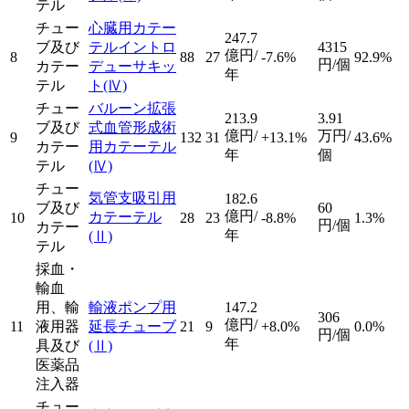
テル
チュー
心臓用カテー
247.7
ブ及び
テルイントロ
4315
億円/
8
88
27
-7.6%
92.9%
円/個
カテー
デューサキッ
年
テル
ト
(Ⅳ)
チュー
バルーン拡張
213.9
3.91
ブ及び
式血管形成術
億円/
万円/
9
132
31
+13.1%
43.6%
カテー
用カテーテル
年
個
テル
(Ⅳ)
チュー
気管支吸引用
182.6
ブ及び
60
億円/
カテーテル
10
28
23
-8.8%
1.3%
円/個
カテー
年
(Ⅱ)
テル
採血・
輸血
用、輸
輸液ポンプ用
147.2
306
億円/
11
液用器
延長チューブ
21
9
+8.0%
0.0%
円/個
年
具及び
(Ⅱ)
医薬品
注入器
チュー