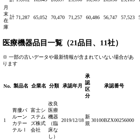
月
末
計
71,287
65,052
70,470
71,257
60,486
56,747
57,523
在
庫
医療機器品目一覧（21品目、11社）
※ 一部の古いデータや最新情報が含まれていない場合があ
ります
承
認
製品名
企業名
分類
承認年月
承認番号
No.
区
分
改良
胃瘻バ
富士シ
医療
ルーン
ステム
機器
新
1
2019/12/18
30100BZX00256000
カテー
ズ株式
（臨
規
テルⅠ
会社
床な
し）