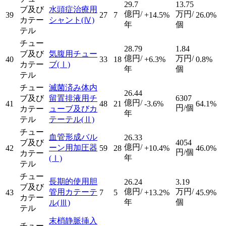
29.7
13.75
ブ及び
水頭症治療用
億円/
万円/
39
27
7
+14.5%
26.0%
カテー
シャント
(Ⅳ)
年
個
テル
チュー
28.79
1.84
ブ及び
気腹用チュー
億円/
万円/
40
33
18
+6.3%
0.8%
カテー
ブ
(Ⅰ)
年
個
テル
チュー
滅菌済み体内
26.44
ブ及び
留置排液用チ
6307
億円/
41
48
21
-3.6%
64.1%
円/個
カテー
ューブ及びカ
年
テル
テーテル
(Ⅱ)
チュー
血管形成バル
26.33
ブ及び
4054
億円/
ーン用加圧器
42
59
28
+10.4%
46.0%
円/個
カテー
年
(Ⅰ)
テル
チュー
長期的使用胆
26.24
3.19
ブ及び
億円/
万円/
管用カテーテ
43
7
5
+13.2%
45.9%
カテー
年
個
ル
(Ⅲ)
テル
末梢静脈挿入
チュー