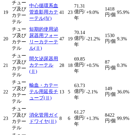
チュー
中心循環系血
71.31
ブ及び
1418
億円/
管造影用カテ
19
41
23
+9.0%
95.9%
円/個
カテー
年
ーテル
(Ⅳ)
テル
チュー
短期的使用泌
70.14
ブ及び
尿器用フォー
1530
億円/
20
47
19
-21.2%
9.3%
円/個
カテー
リーカテーテ
年
テル
ル
(Ⅱ)
チュー
間欠泌尿器用
69.85
ブ及び
87
億円/
カテーテル
21
28
18
+0.5%
0.3%
円/個
カテー
年
(Ⅱ)
テル
チュー
輸血・カテー
63.73
ブ及び
149
億円/
テル用延長チ
22
13
5
-2.1%
36.0%
円/個
カテー
年
ューブ
(Ⅱ)
テル
チュー
61.27
ブ及び
消化管用ガイ
8422
億円/
23
8
6
+1.3%
99.9%
円/個
カテー
ドワイヤ
(Ⅱ)
年
テル