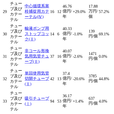
チュー
中心循環系塞
46.76
17.88
ブ及び
億円/
万円/
栓捕捉用カテ
29
16
12
+29.0%
57.2%
カテー
年
個
ーテル
(Ⅳ)
テル
チュー
輸液ポンプ用
40.33
ブ及び
139
億円/
ストップコッ
30
14
6
-1.0%
69.1%
円/個
カテー
年
ク
(Ⅱ)
テル
チュー
非コール形換
40.07
ブ及び
1471
億円/
気用気管チュ
31
37
16
-2.6%
0.0%
円/個
カテー
年
ーブ
(Ⅱ)
テル
チュー
単回使用気管
37.4
ブ及び
3785
億円/
切開チューブ
32
42
13
-20.6%
44.8%
円/個
カテー
年
(Ⅱ)
テル
チュー
36.17
ブ及び
吸引チューブ
637
億円/
33
94
53
+1.4%
4.0%
円/個
カテー
(Ⅰ)
年
テル