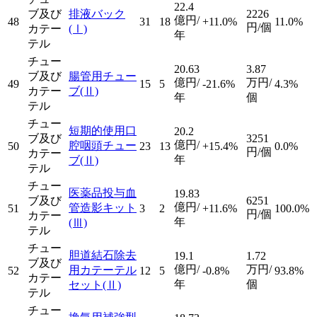
22.4
ブ及び
排液バック
2226
億円/
48
31
18
+11.0%
11.0%
円/個
カテー
(Ⅰ)
年
テル
チュー
20.63
3.87
ブ及び
腸管用チュー
億円/
万円/
49
15
5
-21.6%
4.3%
カテー
ブ
(Ⅱ)
年
個
テル
チュー
短期的使用口
20.2
ブ及び
3251
億円/
腔咽頭チュー
50
23
13
+15.4%
0.0%
円/個
カテー
年
ブ
(Ⅱ)
テル
チュー
医薬品投与血
19.83
ブ及び
6251
億円/
管造影キット
51
3
2
+11.6%
100.0%
円/個
カテー
年
(Ⅲ)
テル
チュー
胆道結石除去
19.1
1.72
ブ及び
億円/
万円/
用カテーテル
52
12
5
-0.8%
93.8%
カテー
年
個
セット
(Ⅱ)
テル
チュー