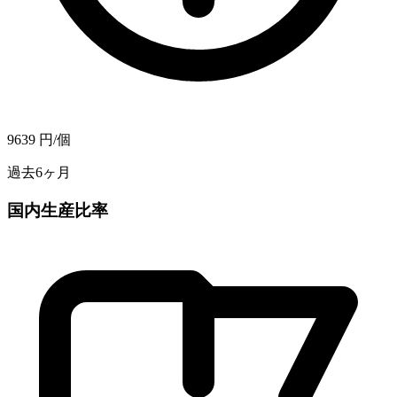
9639
円/個
過去6ヶ月
国内生産比率