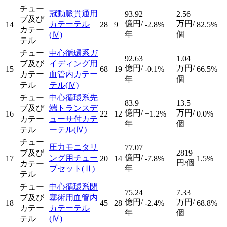
チュー
冠動脈貫通用
93.92
2.56
ブ及び
億円/
万円/
カテーテル
14
28
9
-2.8%
82.5%
カテー
年
個
(Ⅳ)
テル
チュー
中心循環系ガ
92.63
1.04
ブ及び
イディング用
億円/
万円/
15
68
19
-0.1%
66.5%
カテー
血管内カテー
年
個
テル
テル
(Ⅳ)
チュー
中心循環系先
83.9
13.5
ブ及び
端トランスデ
億円/
万円/
16
22
12
+1.2%
0.0%
カテー
ューサ付カテ
年
個
テル
ーテル
(Ⅳ)
チュー
圧力モニタリ
77.07
ブ及び
2819
億円/
ング用チュー
17
20
14
-7.8%
1.5%
円/個
カテー
年
ブセット
(Ⅱ)
テル
チュー
中心循環系閉
75.24
7.33
ブ及び
塞術用血管内
億円/
万円/
18
45
28
-2.4%
68.8%
カテー
カテーテル
年
個
テル
(Ⅳ)