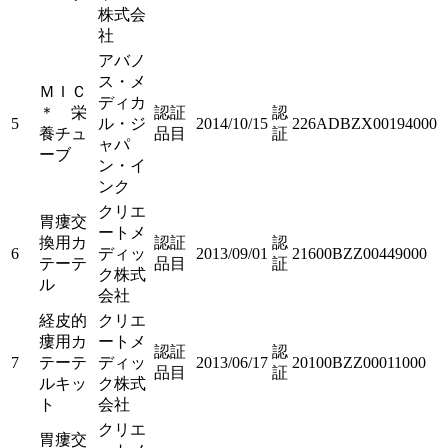
株式会
社
アバノ
ス・メ
ＭＩＣ
ディカ
＊ 栄
認証
認
5
ル・ジ
2014/10/15
226ADBZX00194000
養チュ
品目
証
ャパ
ーブ
ン・イ
ンク
クリエ
胃瘻交
ートメ
換用カ
認証
認
6
ディッ
2013/09/01
21600BZZ00449000
テーテ
品目
証
ク株式
ル
会社
経皮的
クリエ
瘻用カ
ートメ
認証
認
7
テーテ
ディッ
2013/06/17
20100BZZ00011000
品目
証
ルキッ
ク株式
ト
会社
クリエ
胃瘻交