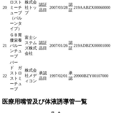
ロスト
株式会
認証
認
20
ミーチ
社トッ
2007/03/28
219AABZX00060000
品目
証
ューブ
プ
（バル
ーンタ
イプ）
ＧＢ胃
富士シ
瘻栄養
ステム
認証
認
21
バルー
2007/01/26
219ADBZX00001000
ズ株式
品目
証
ンチュ
会社
ーブ
バー
ド ガ
株式会
ストロ
承認
承
社メデ
22
1997/02/01
20900BZY00107000
ストミ
品目
認
ィコン
ーチュ
ーブ
医療用嘴管及び体液誘導管一覧