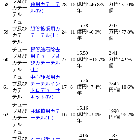
ブ及び
億円/
万円/
通用カテーテ
58
28
16
-46.8%
31.0%
カテー
年
個
ル
(Ⅳ)
テル
チュー
15.78
2.07
ブ及び
胆管拡張用カ
億円/
万円/
59
24
11
-6.9%
77.8%
カテー
テーテル
(Ⅱ)
年
個
テル
チュー
尿管結石除去
15.59
2.41
ブ及び
用チューブ及
億円/
万円/
60
27
10
+16.7%
4.9%
カテー
びカテーテル
年
個
テル
(Ⅱ)
チュー
中心静脈用カ
15.26
ブ及び
テーテルイン
7845
億円/
61
17
6
-7.4%
18.6%
円/個
カテー
トロデューサ
年
テル
キット
(Ⅳ)
チュー
15.16
ブ及び
胚移植用カテ
1990
億円/
62
16
10
-3.0%
96.2%
円/個
カテー
ーテル
(Ⅱ)
年
テル
チュー
14.06
1.83
ブ及び
オーバチュー