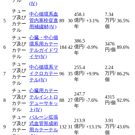
テル
(Ⅳ)
チュー
中心循環系血
458.1
7.34
ブ及び
億円/
万円/
管内塞栓促進
5
89
30
+3.1%
36.5%
カテー
年
個
用補綴材
(Ⅳ)
テル
チュー
心臓・中心循
386.5
ブ及び
環系用カテー
3476
億円/
6
184
42
-0.9%
89.6%
円/個
カテー
テルガイドワ
年
テル
イヤ
(Ⅳ)
チュー
中心循環系マ
255.4
2.24
ブ及び
億円/
万円/
イクロカテー
7
96
35
+9.9%
86.2%
カテー
年
個
テル
(Ⅳ)
テル
チュー
心臓用カテー
247.7
ブ及び
テルイントロ
4315
億円/
8
88
27
-7.6%
92.9%
円/個
カテー
デューサキッ
年
テル
ト
(Ⅳ)
チュー
バルーン拡張
213.9
3.91
ブ及び
式血管形成術
億円/
万円/
9
132
31
+13.1%
43.6%
カテー
用カテーテル
年
個