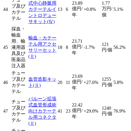
式中心静脈用
23.89
1.77
ブ及び
億円/
万円/
44
カテーテルイ
13
6
+0.8%
5.1%
カテー
年
個
ントロデュー
テル
サキット
(Ⅳ)
採血・
輸血
輸血・カテー
用、輸
23.71
テル用アクセ
121
億円/
45
液用器
18
8
-1.7%
56.2%
円/個
サリーセット
年
具及び
(Ⅱ)
医薬品
注入器
チュー
23.69
ブ及び
血管造影キッ
1255
億円/
46
20
11
+27.6%
5.8%
円/個
カテー
ト
(Ⅱ)
年
テル
バルーン拡張
チュー
式血管形成術
22.42
ブ及び
1240
億円/
47
向けカテーテ
41
23
+29.0%
76.9%
円/個
カテー
年
ル用コネクタ
テル
(Ⅱ)
チュー