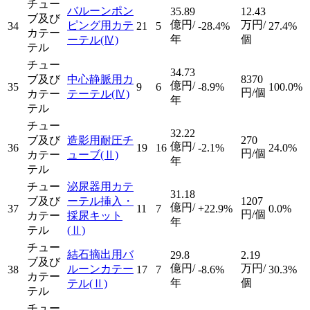
チュー
バルーンポン
35.89
12.43
ブ及び
億円/
万円/
ピング用カテ
34
21
5
-28.4%
27.4%
カテー
年
個
ーテル
(Ⅳ)
テル
チュー
34.73
ブ及び
中心静脈用カ
8370
億円/
35
9
6
-8.9%
100.0%
円/個
カテー
テーテル
(Ⅳ)
年
テル
チュー
32.22
ブ及び
造影用耐圧チ
270
億円/
36
19
16
-2.1%
24.0%
円/個
カテー
ューブ
(Ⅱ)
年
テル
チュー
泌尿器用カテ
31.18
ブ及び
ーテル挿入・
1207
億円/
37
11
7
+22.9%
0.0%
円/個
カテー
採尿キット
年
テル
(Ⅱ)
チュー
結石摘出用バ
29.8
2.19
ブ及び
億円/
万円/
ルーンカテー
38
17
7
-8.6%
30.3%
カテー
年
個
テル
(Ⅱ)
テル
チュー