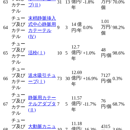
億円/
万円/
63
31
13
-1.8%
70.0%
カテー
ブ
(Ⅱ)
年
個
テル
チュー
末梢静脈挿入
1.01
ブ及び
式中心静脈用
14
億
万円/
64
9
3
0.0%
98.2%
カテー
カテーテル
円/年
個
テル
(Ⅳ)
チュー
12.7
ブ及び
48
億円/
活栓
(Ⅰ)
65
10
5
+1.0%
98.6%
円/個
カテー
年
テル
チュー
12.69
ブ及び
送水吸引チュ
7127
億円/
66
73
30
+16.9%
0.3%
円/個
カテー
ーブ
(Ⅰ)
年
テル
チュー
静脈用カテー
11.57
ブ及び
76
億円/
テルアダプタ
67
7
5
-11.7%
68.7%
円/個
カテー
年
(Ⅱ)
テル
チュー
11.18
ブ及び
大動脈カニュ
4315
億円/
68
10
7
-16.3%
3.6%