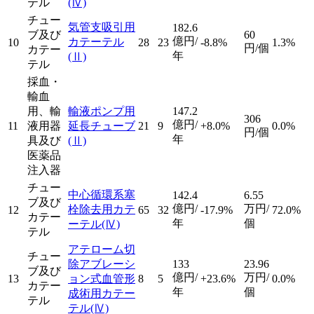
テル
(Ⅳ)
チュー
気管支吸引用
182.6
ブ及び
60
億円/
カテーテル
10
28
23
-8.8%
1.3%
円/個
カテー
年
(Ⅱ)
テル
採血・
輸血
用、輸
輸液ポンプ用
147.2
306
億円/
11
液用器
延長チューブ
21
9
+8.0%
0.0%
円/個
年
具及び
(Ⅱ)
医薬品
注入器
チュー
中心循環系塞
142.4
6.55
ブ及び
億円/
万円/
栓除去用カテ
12
65
32
-17.9%
72.0%
カテー
年
個
ーテル
(Ⅳ)
テル
アテローム切
チュー
除アブレーシ
133
23.96
ブ及び
億円/
万円/
13
ョン式血管形
8
5
+23.6%
0.0%
カテー
年
個
成術用カテー
テル
テル
(Ⅳ)