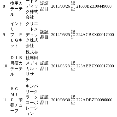
ートメ
換用カ
認証
認
8
ディッ
2013/03/26
21600BZZ00449000
テーテ
品目
証
ク株式
ル
会社
イント
クリエ
リー
ートメ
認証
認
9
フ Ｐ
ディッ
2012/05/25
224ACBZX00017000
品目
証
ＥＧキ
ク株式
ット
会社
株式会
ＤＩＢ
社塚田
胃瘻カ
メディ
認証
認
10
2011/03/28
223ABBZX00017000
テーテ
カル・
品目
証
ル
リサー
チ
キンバ
ＫＣ
リーク
ＭＩ
ラーク
認証
認
Ｃ 栄
11
2010/08/30
222ADBZI00086000
コーポ
品目
証
養チュ
レーシ
ーブ
ョン