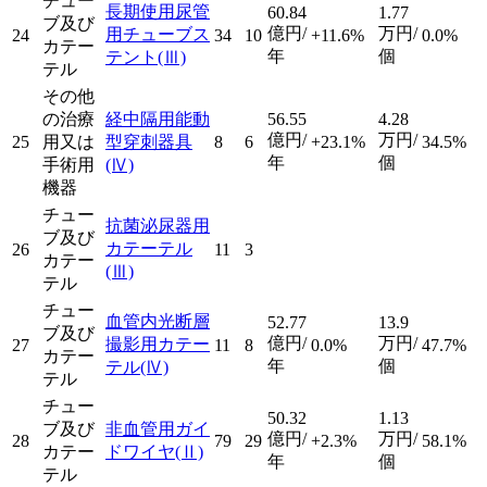
チュー
長期使用尿管
60.84
1.77
ブ及び
億円/
万円/
用チューブス
24
34
10
+11.6%
0.0%
カテー
年
個
テント
(Ⅲ)
テル
その他
の治療
経中隔用能動
56.55
4.28
億円/
万円/
25
用又は
型穿刺器具
8
6
+23.1%
34.5%
年
個
手術用
(Ⅳ)
機器
チュー
抗菌泌尿器用
ブ及び
カテーテル
26
11
3
カテー
(Ⅲ)
テル
チュー
血管内光断層
52.77
13.9
ブ及び
億円/
万円/
撮影用カテー
27
11
8
0.0%
47.7%
カテー
年
個
テル
(Ⅳ)
テル
チュー
50.32
1.13
ブ及び
非血管用ガイ
億円/
万円/
28
79
29
+2.3%
58.1%
カテー
ドワイヤ
(Ⅱ)
年
個
テル