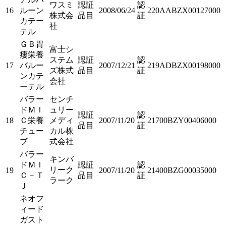
ワスミ
認証
認
16
ルーン
2008/06/24
220AABZX00127000
株式会
品目
証
カテー
社
テル
ＧＢ胃
富士シ
瘻栄養
ステム
認証
認
17
バルー
2007/12/21
219ADBZX00198000
ズ株式
品目
証
ンカテ
会社
ーテル
バラー
センチ
ドＭＩ
ュリー
認証
認
18
Ｃ栄養
メディ
2007/11/20
21700BZY00406000
品目
証
チュー
カル株
ブ
式会社
バラー
キンバ
ドＭＩ
認証
認
リーク
19
2007/11/20
21400BZG00035000
Ｃ－Ｔ
品目
証
ラーク
Ｊ
ネオフ
ィード
ガスト