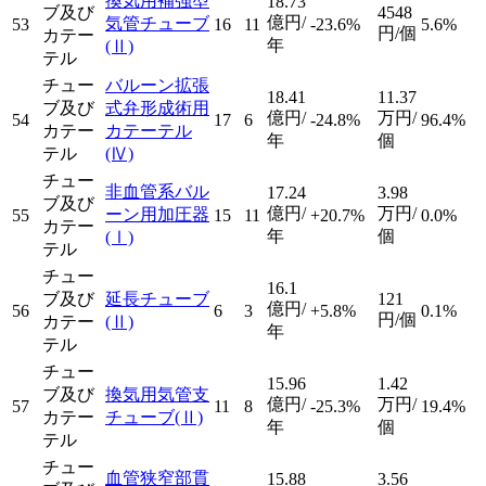
換気用補強型
18.73
ブ及び
4548
億円/
気管チューブ
53
16
11
-23.6%
5.6%
円/個
カテー
年
(Ⅱ)
テル
チュー
バルーン拡張
18.41
11.37
ブ及び
式弁形成術用
億円/
万円/
54
17
6
-24.8%
96.4%
カテー
カテーテル
年
個
テル
(Ⅳ)
チュー
非血管系バル
17.24
3.98
ブ及び
億円/
万円/
ーン用加圧器
55
15
11
+20.7%
0.0%
カテー
年
個
(Ⅰ)
テル
チュー
16.1
ブ及び
延長チューブ
121
億円/
56
6
3
+5.8%
0.1%
円/個
カテー
(Ⅱ)
年
テル
チュー
15.96
1.42
ブ及び
換気用気管支
億円/
万円/
57
11
8
-25.3%
19.4%
カテー
チューブ
(Ⅱ)
年
個
テル
チュー
血管狭窄部貫
15.88
3.56