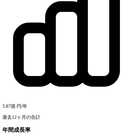
5.87億
円/年
過去12ヶ月の合計
年間成長率