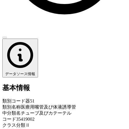
データソース情報
基本情報
類別コード
器51
類別名称
医療用嘴管及び体液誘導管
中分類名
チューブ及びカテーテル
コード
35419002
クラス分類
Ⅱ