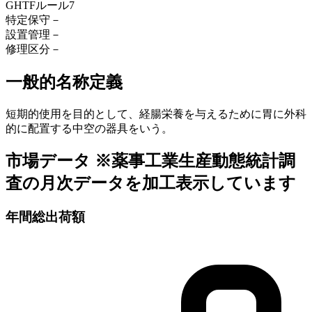
GHTFルール
7
特定保守
－
設置管理
－
修理区分
－
一般的名称定義
短期的使用を目的として、経腸栄養を与えるために胃に外科
的に配置する中空の器具をいう。
市場データ
※薬事工業生産動態統計調
査の月次データを加工表示しています
年間総出荷額