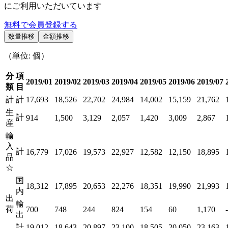
にご利用いただいています
無料で会員登録する
数量推移
金額推移
（単位: 個）
分
項
2019/01
2019/02
2019/03
2019/04
2019/05
2019/06
2019/07
類
目
計
計
17,693
18,526
22,702
24,984
14,002
15,159
21,762
生
計
914
1,500
3,129
2,057
1,420
3,009
2,867
産
輸
入
計
16,779
17,026
19,573
22,927
12,582
12,150
18,895
品
☆
国
18,312
17,895
20,653
22,276
18,351
19,990
21,993
内
出
輸
荷
700
748
244
824
154
60
1,170
-
出
計
19,012
18,643
20,897
23,100
18,505
20,050
23,163