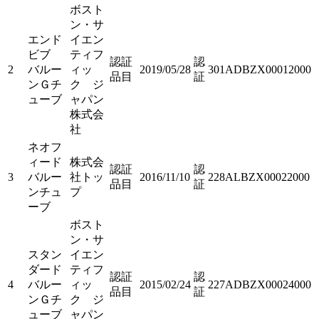
ボスト
ン・サ
エンド
イエン
ビブ
ティフ
認証
認
2
バルー
ィッ
2019/05/28
301ADBZX00012000
品目
証
ンＧチ
ク ジ
ューブ
ャパン
株式会
社
ネオフ
ィード
株式会
認証
認
3
バルー
社トッ
2016/11/10
228ALBZX00022000
品目
証
ンチュ
プ
ーブ
ボスト
ン・サ
スタン
イエン
ダード
ティフ
認証
認
4
バルー
ィッ
2015/02/24
227ADBZX00024000
品目
証
ンＧチ
ク ジ
ューブ
ャパン