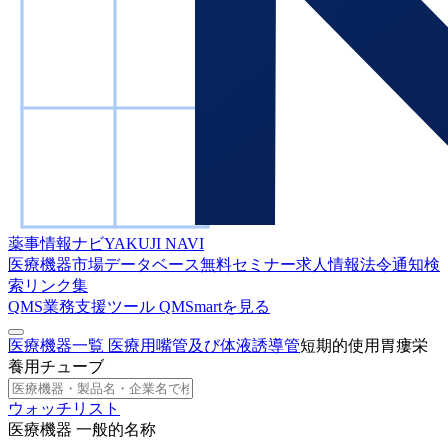
薬事情報ナビ
YAKUJI NAVI
医療機器市場データベース
無料セミナー
求人情報
法令通知検
索
リンク集
QMS業務支援ツール
QMSmartを見る
医療機器一覧
医療用嘴管及び体液誘導管
短期的使用胃瘻栄
養用チューブ
ウォッチリスト
医療機器 一般的名称