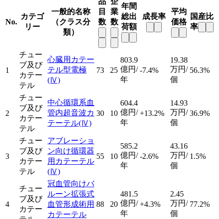
品
企
年間
一般的名称
目
業
平均
カテゴ
総出
成長率
国産比
No.
（クラス分
数
数
価格
リー
荷額
率
類）
チュー
心臓用カテー
803.9
19.38
ブ及び
億円/
万円/
テル型電極
1
73
25
-7.4%
56.3%
カテー
年
個
(Ⅳ)
テル
チュー
中心循環系血
604.4
14.93
ブ及び
億円/
万円/
管内超音波カ
2
30
10
+13.2%
36.9%
カテー
年
個
テーテル
(Ⅳ)
テル
チュー
アブレーショ
585.2
43.16
ブ及び
ン向け循環器
億円/
万円/
3
55
10
-2.6%
1.5%
カテー
用カテーテル
年
個
テル
(Ⅳ)
冠血管向けバ
チュー
ルーン拡張式
481.5
2.45
ブ及び
億円/
万円/
4
血管形成術用
88
20
+4.3%
77.2%
カテー
年
個
カテーテル