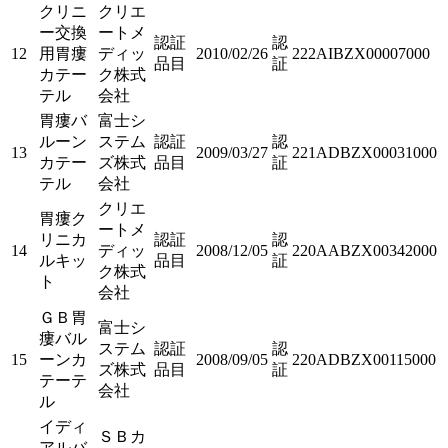
クリニ
クリエ
ー交換
ートメ
認証
認
12
用胃瘻
ディッ
2010/02/26
222AIBZX00007000
品目
証
カテー
ク株式
テル
会社
胃瘻バ
富士シ
ルーン
ステム
認証
認
13
2009/03/27
221ADBZX00031000
カテー
ズ株式
品目
証
テル
会社
クリエ
胃瘻ク
ートメ
リニカ
認証
認
14
ディッ
2008/12/05
220AABZX00342000
ルキッ
品目
証
ク株式
ト
会社
ＧＢ胃
富士シ
瘻バル
ステム
認証
認
15
ーンカ
2008/09/05
220ADBZX00115000
ズ株式
品目
証
テーテ
会社
ル
イディ
ＳＢカ
アルバ