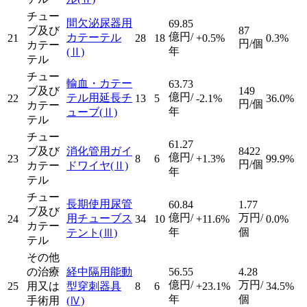
チュー
間欠泌尿器用
69.85
ブ及び
87
億円/
カテーテル
21
28
18
+0.5%
0.3%
円/個
カテー
年
(Ⅱ)
テル
チュー
輸血・カテー
63.73
ブ及び
149
億円/
テル用延長チ
22
13
5
-2.1%
36.0%
円/個
カテー
年
ューブ
(Ⅱ)
テル
チュー
61.27
ブ及び
消化管用ガイ
8422
億円/
23
8
6
+1.3%
99.9%
円/個
カテー
ドワイヤ
(Ⅱ)
年
テル
チュー
長期使用尿管
60.84
1.77
ブ及び
億円/
万円/
用チューブス
24
34
10
+11.6%
0.0%
カテー
年
個
テント
(Ⅲ)
テル
その他
の治療
経中隔用能動
56.55
4.28
億円/
万円/
25
用又は
型穿刺器具
8
6
+23.1%
34.5%
年
個
手術用
(Ⅳ)