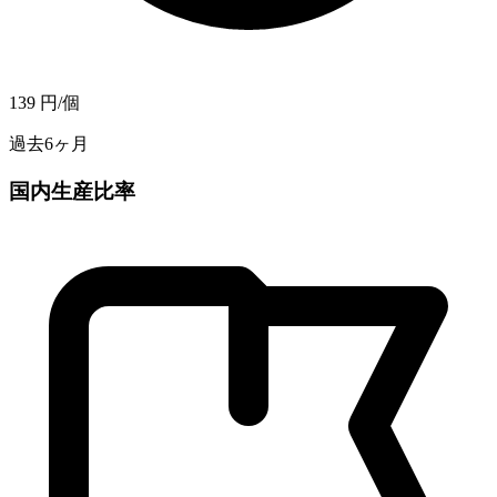
139
円/個
過去6ヶ月
国内生産比率