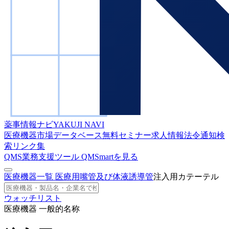
薬事情報ナビ
YAKUJI NAVI
医療機器市場データベース
無料セミナー
求人情報
法令通知検
索
リンク集
QMS業務支援ツール
QMSmartを見る
医療機器一覧
医療用嘴管及び体液誘導管
注入用カテーテル
ウォッチリスト
医療機器 一般的名称