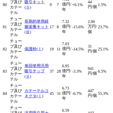
ブ及び
吸引キット
44
億円/
80
9
7
+6.1%
1.5%
円/個
カテー
(Ⅱ)
年
テル
チュー
長期的使用経
7.32
2.06
ブ及び
億円/
万円/
腸栄養キット
81
17
8
-15.6%
23.7%
カテー
年
個
(Ⅲ)
テル
チュー
7.03
ブ及び
31
億円/
保護栓
(Ⅰ)
82
19
11
-14.5%
25.1%
円/個
カテー
年
テル
チュー
単回使用汎用
6.95
ブ及び
941
億円/
吸引チップ
83
37
28
-3.3%
6.5%
円/個
カテー
年
(Ⅱ)
テル
チュー
6.73
ブ及び
カテーテルコ
447
億円/
84
45
31
-6.7%
55.3%
円/個
カテー
ネクタ
(Ⅰ)
年
テル
チュー
6.59
ブ及び
汎用吸引用カ
443