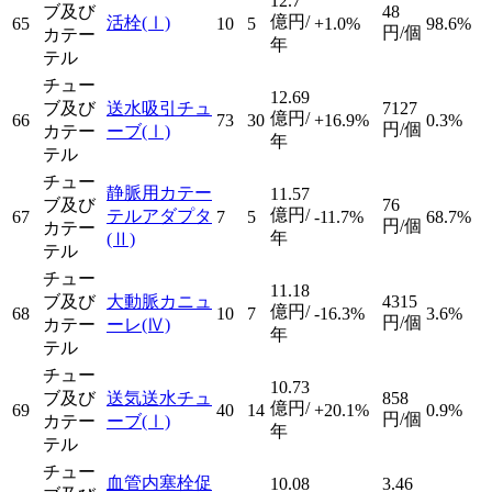
12.7
ブ及び
48
億円/
活栓
(Ⅰ)
65
10
5
+1.0%
98.6%
円/個
カテー
年
テル
チュー
12.69
ブ及び
送水吸引チュ
7127
億円/
66
73
30
+16.9%
0.3%
円/個
カテー
ーブ
(Ⅰ)
年
テル
チュー
静脈用カテー
11.57
ブ及び
76
億円/
テルアダプタ
67
7
5
-11.7%
68.7%
円/個
カテー
年
(Ⅱ)
テル
チュー
11.18
ブ及び
大動脈カニュ
4315
億円/
68
10
7
-16.3%
3.6%
円/個
カテー
ーレ
(Ⅳ)
年
テル
チュー
10.73
ブ及び
送気送水チュ
858
億円/
69
40
14
+20.1%
0.9%
円/個
カテー
ーブ
(Ⅰ)
年
テル
チュー
血管内塞栓促
10.08
3.46