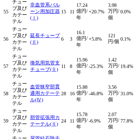
チュー
非血管系バル
17.24
3.98
ブ及び
億円/
万円/
ーン用加圧器
55
15
11
+20.7%
0.0%
カテー
年
個
(Ⅰ)
テル
チュー
16.1
ブ及び
延長チューブ
121
億円/
56
6
3
+5.8%
0.1%
円/個
カテー
(Ⅱ)
年
テル
チュー
15.96
1.42
ブ及び
換気用気管支
億円/
万円/
57
11
8
-25.3%
19.4%
カテー
チューブ
(Ⅱ)
年
個
テル
チュー
血管狭窄部貫
15.88
3.56
ブ及び
億円/
万円/
通用カテーテ
58
28
16
-46.8%
31.0%
カテー
年
個
ル
(Ⅳ)
テル
チュー
15.78
2.07
ブ及び
胆管拡張用カ
億円/
万円/
59
24
11
-6.9%
77.8%
カテー
テーテル
(Ⅱ)
年
個
テル
チュー
尿管結石除去