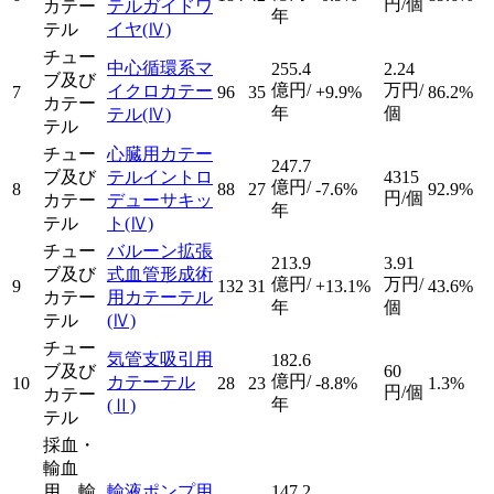
円/個
カテー
テルガイドワ
年
テル
イヤ
(Ⅳ)
チュー
中心循環系マ
255.4
2.24
ブ及び
億円/
万円/
イクロカテー
7
96
35
+9.9%
86.2%
カテー
年
個
テル
(Ⅳ)
テル
チュー
心臓用カテー
247.7
ブ及び
テルイントロ
4315
億円/
8
88
27
-7.6%
92.9%
円/個
カテー
デューサキッ
年
テル
ト
(Ⅳ)
チュー
バルーン拡張
213.9
3.91
ブ及び
式血管形成術
億円/
万円/
9
132
31
+13.1%
43.6%
カテー
用カテーテル
年
個
テル
(Ⅳ)
チュー
気管支吸引用
182.6
ブ及び
60
億円/
カテーテル
10
28
23
-8.8%
1.3%
円/個
カテー
年
(Ⅱ)
テル
採血・
輸血
用、輸
輸液ポンプ用
147.2