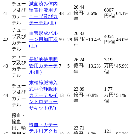
チュー
滅菌済み体内
26.44
ブ及び
留置排液用チ
6307
億円/
41
48
21
-3.6%
64.1%
円/個
カテー
ューブ及びカ
年
テル
テーテル
(Ⅱ)
チュー
血管形成バル
26.33
ブ及び
4054
億円/
ーン用加圧器
42
59
28
+10.4%
46.0%
円/個
カテー
年
(Ⅰ)
テル
チュー
長期的使用胆
26.24
3.19
ブ及び
億円/
万円/
管用カテーテ
43
7
5
+13.2%
45.9%
カテー
年
個
ル
(Ⅲ)
テル
末梢静脈挿入
チュー
式中心静脈用
23.89
1.77
ブ及び
億円/
万円/
44
カテーテルイ
13
6
+0.8%
5.1%
カテー
年
個
ントロデュー
テル
サキット
(Ⅳ)
採血・
輸血
輸血・カテー
用、輸
23.71
テル用アクセ
121
億円/