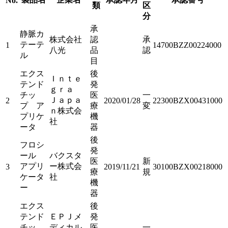
No.
類
区
分
承
静脈カ
株式会社
認
承
テーテ
1
14700BZZ00224000
八光
品
認
ル
目
エクス
後
Ｉｎｔｅ
テンド
発
ｇｒａ
チッ
医
一
Ｊａｐａ
2
2020/01/28
22300BZX00431000
プ ア
療
変
ｎ株式会
プリケ
機
社
ータ
器
後
フロシ
発
ール
バクスタ
医
新
アプリ
ー株式会
3
2019/11/21
30100BZX00218000
療
規
ケータ
社
機
ー
器
エクス
後
テンド
ＥＰＪメ
発
チッ
ディカル
医
一