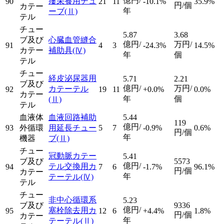
億円/
瘻栄養用チュ
90
21
11
-10.1%
35.9%
円/個
カテー
年
ーブ
(Ⅱ)
テル
チュー
5.87
3.68
ブ及び
心臓血管縫合
億円/
万円/
91
4
3
-24.3%
14.5%
カテー
補助具
(Ⅳ)
年
個
テル
チュー
経皮泌尿器用
5.71
2.21
ブ及び
億円/
万円/
カテーテル
92
19
11
+0.0%
0.0%
カテー
年
個
(Ⅱ)
テル
血液体
血液回路補助
5.44
119
億円/
93
外循環
用延長チュー
5
7
-0.9%
0.6%
円/個
年
機器
ブ
(Ⅱ)
チュー
冠動脈カテー
5.41
ブ及び
5573
億円/
テル交換用カ
94
7
6
-1.7%
96.1%
円/個
カテー
年
テーテル
(Ⅳ)
テル
チュー
非中心循環系
5.23
ブ及び
9336
億円/
塞栓除去用カ
95
12
6
+4.4%
1.8%
円/個
カテー
年
テーテル
(Ⅱ)