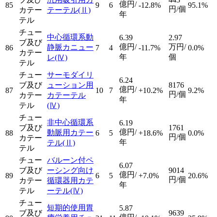
億円/
85
9
6
-12.8%
95.1%
円/個
カテー
テーテル
(Ⅱ)
年
テル
チュー
中心循環系動
6.39
2.97
ブ及び
億円/
万円/
静脈カニュー
86
7
4
-11.7%
0.0%
カテー
年
個
レ
(Ⅳ)
テル
チュー
サーモダイリ
6.24
ブ及び
ューション用
8176
億円/
87
10
7
+10.2%
9.2%
円/個
カテー
カテーテル
年
テル
(Ⅳ)
チュー
非中心循環系
6.19
ブ及び
1761
億円/
動脈用カテー
88
6
5
+18.6%
0.0%
円/個
カテー
年
テル
(Ⅱ)
テル
チュー
バルーン付ペ
6.07
ブ及び
ーシング向け
9014
億円/
89
6
5
+7.0%
20.6%
円/個
カテー
循環器用カテ
年
テル
ーテル
(Ⅳ)
チュー
短期的使用胃
5.87
ブ及び
9639