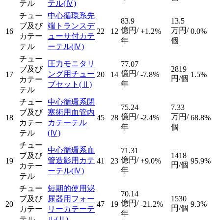
テル
テル
(Ⅳ)
チュー
中心循環系先
83.9
13.5
ブ及び
端トランスデ
億円/
万円/
16
22
12
+1.2%
0.0%
カテー
ューサ付カテ
年
個
テル
ーテル
(Ⅳ)
チュー
圧力モニタリ
77.07
ブ及び
2819
億円/
ング用チュー
17
20
14
-7.8%
1.5%
円/個
カテー
年
ブセット
(Ⅱ)
テル
チュー
中心循環系閉
75.24
7.33
ブ及び
塞術用血管内
億円/
万円/
18
45
28
-2.4%
68.8%
カテー
カテーテル
年
個
テル
(Ⅳ)
チュー
中心循環系血
71.31
ブ及び
1418
億円/
管造影用カテ
19
41
23
+9.0%
95.9%
円/個
カテー
年
ーテル
(Ⅳ)
テル
チュー
短期的使用泌
70.14
ブ及び
尿器用フォー
1530
億円/
20
47
19
-21.2%
9.3%
円/個
カテー
リーカテーテ
年
テル
ル
(Ⅱ)