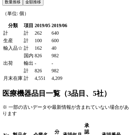
数量推移
金額推移
（単位: 個）
分類
項目
2019/05
2019/06
計
計
262
640
生産
計
100
600
輸入品☆
計
162
40
国内
826
982
出荷
輸出
-
-
計
826
982
月末在庫
計
4,551
4,209
医療機器品目一覧（3品目、5社）
※ 一部の古いデータや最新情報が含まれていない場合があ
ります
承
分
認
製品名
企業名
承認年月
承認番号