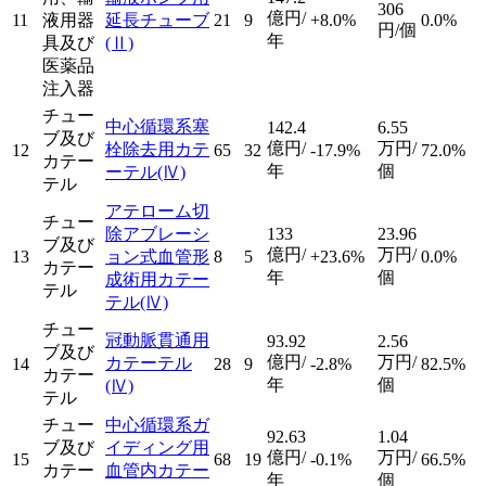
306
億円/
11
液用器
延長チューブ
21
9
+8.0%
0.0%
円/個
年
具及び
(Ⅱ)
医薬品
注入器
チュー
中心循環系塞
142.4
6.55
ブ及び
億円/
万円/
栓除去用カテ
12
65
32
-17.9%
72.0%
カテー
年
個
ーテル
(Ⅳ)
テル
アテローム切
チュー
除アブレーシ
133
23.96
ブ及び
億円/
万円/
13
ョン式血管形
8
5
+23.6%
0.0%
カテー
年
個
成術用カテー
テル
テル
(Ⅳ)
チュー
冠動脈貫通用
93.92
2.56
ブ及び
億円/
万円/
カテーテル
14
28
9
-2.8%
82.5%
カテー
年
個
(Ⅳ)
テル
チュー
中心循環系ガ
92.63
1.04
ブ及び
イディング用
億円/
万円/
15
68
19
-0.1%
66.5%
カテー
血管内カテー
年
個