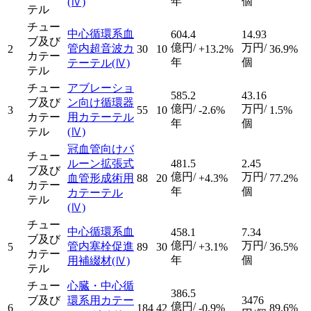
年
個
(Ⅳ)
テル
チュー
中心循環系血
604.4
14.93
ブ及び
億円/
万円/
管内超音波カ
2
30
10
+13.2%
36.9%
カテー
年
個
テーテル
(Ⅳ)
テル
チュー
アブレーショ
585.2
43.16
ブ及び
ン向け循環器
億円/
万円/
3
55
10
-2.6%
1.5%
カテー
用カテーテル
年
個
テル
(Ⅳ)
冠血管向けバ
チュー
ルーン拡張式
481.5
2.45
ブ及び
億円/
万円/
4
血管形成術用
88
20
+4.3%
77.2%
カテー
年
個
カテーテル
テル
(Ⅳ)
チュー
中心循環系血
458.1
7.34
ブ及び
億円/
万円/
管内塞栓促進
5
89
30
+3.1%
36.5%
カテー
年
個
用補綴材
(Ⅳ)
テル
チュー
心臓・中心循
386.5
ブ及び
環系用カテー
3476
億円/
6
184
42
-0.9%
89.6%