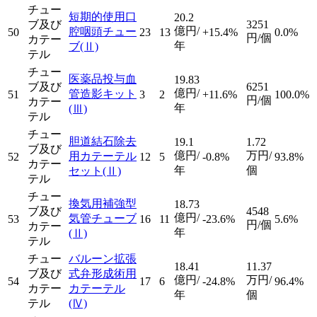
チュー
短期的使用口
20.2
ブ及び
3251
億円/
腔咽頭チュー
50
23
13
+15.4%
0.0%
円/個
カテー
年
ブ
(Ⅱ)
テル
チュー
医薬品投与血
19.83
ブ及び
6251
億円/
管造影キット
51
3
2
+11.6%
100.0%
円/個
カテー
年
(Ⅲ)
テル
チュー
胆道結石除去
19.1
1.72
ブ及び
億円/
万円/
用カテーテル
52
12
5
-0.8%
93.8%
カテー
年
個
セット
(Ⅱ)
テル
チュー
換気用補強型
18.73
ブ及び
4548
億円/
気管チューブ
53
16
11
-23.6%
5.6%
円/個
カテー
年
(Ⅱ)
テル
チュー
バルーン拡張
18.41
11.37
ブ及び
式弁形成術用
億円/
万円/
54
17
6
-24.8%
96.4%
カテー
カテーテル
年
個
テル
(Ⅳ)