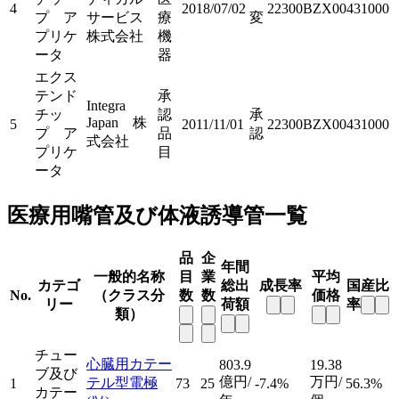
4
2018/07/02
22300BZX00431000
プ ア
サービス
療
変
プリケ
株式会社
機
ータ
器
エクス
テンド
承
Integra
チッ
認
承
Japan 株
5
2011/11/01
22300BZX00431000
プ ア
品
認
式会社
プリケ
目
ータ
医療用嘴管及び体液誘導管一覧
品
企
年間
一般的名称
目
業
平均
カテゴ
総出
成長率
国産比
No.
（クラス分
数
数
価格
リー
荷額
率
類）
チュー
心臓用カテー
803.9
19.38
ブ及び
億円/
万円/
テル型電極
1
73
25
-7.4%
56.3%
カテー