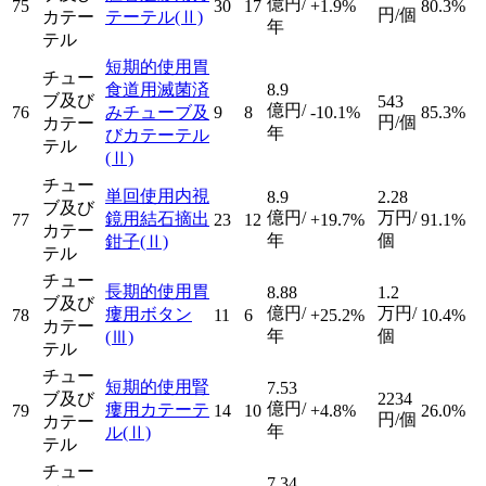
億円/
75
30
17
+1.9%
80.3%
円/個
カテー
テーテル
(Ⅱ)
年
テル
短期的使用胃
チュー
食道用滅菌済
8.9
ブ及び
543
億円/
76
みチューブ及
9
8
-10.1%
85.3%
円/個
カテー
年
びカテーテル
テル
(Ⅱ)
チュー
単回使用内視
8.9
2.28
ブ及び
億円/
万円/
鏡用結石摘出
77
23
12
+19.7%
91.1%
カテー
年
個
鉗子
(Ⅱ)
テル
チュー
長期的使用胃
8.88
1.2
ブ及び
億円/
万円/
瘻用ボタン
78
11
6
+25.2%
10.4%
カテー
年
個
(Ⅲ)
テル
チュー
短期的使用腎
7.53
ブ及び
2234
億円/
瘻用カテーテ
79
14
10
+4.8%
26.0%
円/個
カテー
年
ル
(Ⅱ)
テル
チュー
7.34