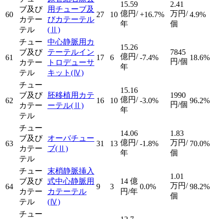
15.59
2.41
ブ及び
用チューブ及
億円/
万円/
60
27
10
+16.7%
4.9%
カテー
びカテーテル
年
個
テル
(Ⅱ)
チュー
中心静脈用カ
15.26
ブ及び
テーテルイン
7845
億円/
61
17
6
-7.4%
18.6%
円/個
カテー
トロデューサ
年
テル
キット
(Ⅳ)
チュー
15.16
ブ及び
胚移植用カテ
1990
億円/
62
16
10
-3.0%
96.2%
円/個
カテー
ーテル
(Ⅱ)
年
テル
チュー
14.06
1.83
ブ及び
オーバチュー
億円/
万円/
63
31
13
-1.8%
70.0%
カテー
ブ
(Ⅱ)
年
個
テル
チュー
末梢静脈挿入
1.01
ブ及び
式中心静脈用
14
億
万円/
64
9
3
0.0%
98.2%
カテー
カテーテル
円/年
個
テル
(Ⅳ)
チュー