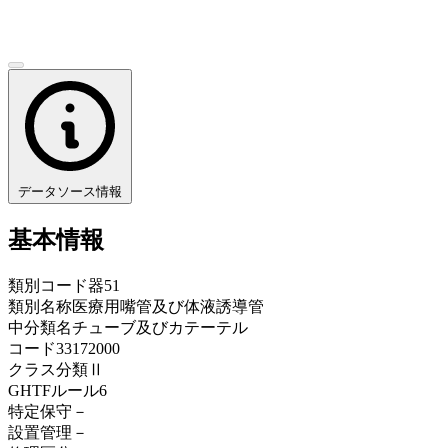
データソース情報
基本情報
類別コード
器51
類別名称
医療用嘴管及び体液誘導管
中分類名
チューブ及びカテーテル
コード
33172000
クラス分類
Ⅱ
GHTFルール
6
特定保守
－
設置管理
－