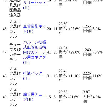
45
液用器
18
8
-1.7%
56.2%
円/個
サリーセット
年
具及び
(Ⅱ)
医薬品
注入器
チュー
23.69
ブ及び
血管造影キッ
1255
億円/
46
20
11
+27.6%
5.8%
円/個
カテー
ト
(Ⅱ)
年
テル
バルーン拡張
チュー
式血管形成術
22.42
ブ及び
1240
億円/
47
向けカテーテ
41
23
+29.0%
76.9%
円/個
カテー
年
ル用コネクタ
テル
(Ⅱ)
チュー
22.4
ブ及び
排液バック
2226
億円/
48
31
18
+11.0%
11.0%
円/個
カテー
(Ⅰ)
年
テル
チュー
20.63
3.87
ブ及び
腸管用チュー
億円/
万円/
49
15
5
-21.6%
4.3%
カテー
ブ
(Ⅱ)
年
個
テル