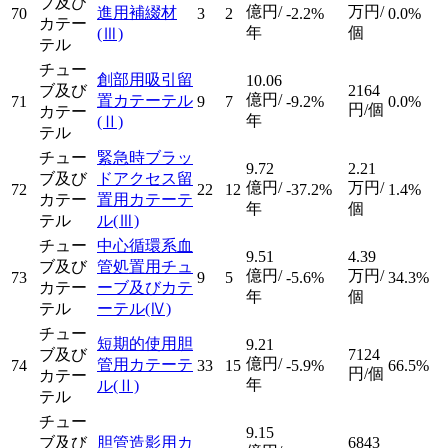
ブ及び
億円/
万円/
進用補綴材
70
3
2
-2.2%
0.0%
カテー
年
個
(Ⅲ)
テル
チュー
創部用吸引留
10.06
ブ及び
2164
億円/
置カテーテル
71
9
7
-9.2%
0.0%
円/個
カテー
年
(Ⅱ)
テル
チュー
緊急時ブラッ
9.72
2.21
ブ及び
ドアクセス留
億円/
万円/
72
22
12
-37.2%
1.4%
カテー
置用カテーテ
年
個
テル
ル
(Ⅲ)
チュー
中心循環系血
9.51
4.39
ブ及び
管処置用チュ
億円/
万円/
73
9
5
-5.6%
34.3%
カテー
ーブ及びカテ
年
個
テル
ーテル
(Ⅳ)
チュー
短期的使用胆
9.21
ブ及び
7124
億円/
管用カテーテ
74
33
15
-5.9%
66.5%
円/個
カテー
年
ル
(Ⅱ)
テル
チュー
9.15
ブ及び
胆管造影用カ
6843