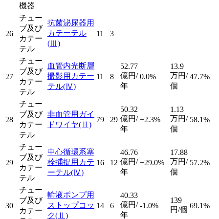
機器
チュー
抗菌泌尿器用
ブ及び
カテーテル
26
11
3
カテー
(Ⅲ)
テル
チュー
血管内光断層
52.77
13.9
ブ及び
億円/
万円/
撮影用カテー
27
11
8
0.0%
47.7%
カテー
年
個
テル
(Ⅳ)
テル
チュー
50.32
1.13
ブ及び
非血管用ガイ
億円/
万円/
28
79
29
+2.3%
58.1%
カテー
ドワイヤ
(Ⅱ)
年
個
テル
チュー
中心循環系塞
46.76
17.88
ブ及び
億円/
万円/
栓捕捉用カテ
29
16
12
+29.0%
57.2%
カテー
年
個
ーテル
(Ⅳ)
テル
チュー
輸液ポンプ用
40.33
ブ及び
139
億円/
ストップコッ
30
14
6
-1.0%
69.1%
円/個
カテー
年
ク
(Ⅱ)