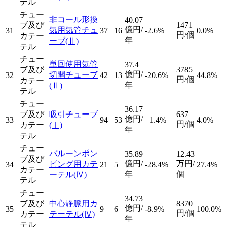
テル
チュー
非コール形換
40.07
ブ及び
1471
億円/
気用気管チュ
31
37
16
-2.6%
0.0%
円/個
カテー
年
ーブ
(Ⅱ)
テル
チュー
単回使用気管
37.4
ブ及び
3785
億円/
切開チューブ
32
42
13
-20.6%
44.8%
円/個
カテー
年
(Ⅱ)
テル
チュー
36.17
ブ及び
吸引チューブ
637
億円/
33
94
53
+1.4%
4.0%
円/個
カテー
(Ⅰ)
年
テル
チュー
バルーンポン
35.89
12.43
ブ及び
億円/
万円/
ピング用カテ
34
21
5
-28.4%
27.4%
カテー
年
個
ーテル
(Ⅳ)
テル
チュー
34.73
ブ及び
中心静脈用カ
8370
億円/
35
9
6
-8.9%
100.0%
円/個
カテー
テーテル
(Ⅳ)
年
テル