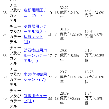
チュー
32.22
ブ及び
造影用耐圧チ
270
億円/
36
19
16
-2.1%
24.0%
円/個
カテー
ューブ
(Ⅱ)
年
テル
チュー
泌尿器用カテ
31.18
ブ及び
ーテル挿入・
1207
億円/
37
11
7
+22.9%
0.0%
円/個
カテー
採尿キット
年
テル
(Ⅱ)
チュー
結石摘出用バ
29.8
2.19
ブ及び
億円/
万円/
ルーンカテー
38
17
7
-8.6%
30.3%
カテー
年
個
テル
(Ⅱ)
テル
チュー
29.7
13.75
ブ及び
水頭症治療用
億円/
万円/
39
27
7
+14.5%
26.0%
カテー
シャント
(Ⅳ)
年
個
テル
チュー
28.79
1.84
ブ及び
気腹用チュー
億円/
万円/
40
33
18
+6.3%
0.8%
カテー
ブ
(Ⅰ)
年
個
テル