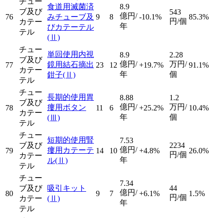
チュー
食道用滅菌済
8.9
ブ及び
543
億円/
76
みチューブ及
9
8
-10.1%
85.3%
円/個
カテー
年
びカテーテル
テル
(Ⅱ)
チュー
単回使用内視
8.9
2.28
ブ及び
億円/
万円/
鏡用結石摘出
77
23
12
+19.7%
91.1%
カテー
年
個
鉗子
(Ⅱ)
テル
チュー
長期的使用胃
8.88
1.2
ブ及び
億円/
万円/
瘻用ボタン
78
11
6
+25.2%
10.4%
カテー
年
個
(Ⅲ)
テル
チュー
短期的使用腎
7.53
ブ及び
2234
億円/
瘻用カテーテ
79
14
10
+4.8%
26.0%
円/個
カテー
年
ル
(Ⅱ)
テル
チュー
7.34
ブ及び
吸引キット
44
億円/
80
9
7
+6.1%
1.5%
円/個
カテー
(Ⅱ)
年
テル