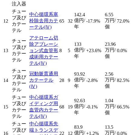
注入器
チュー
中心循環系塞
142.4
6.55
ブ及び
億円/
万円/
栓除去用カテ
12
65
32
-17.9%
72.0%
カテー
年
個
ーテル
(Ⅳ)
テル
アテローム切
チュー
除アブレーシ
133
23.96
ブ及び
億円/
万円/
13
ョン式血管形
8
5
+23.6%
0.0%
カテー
年
個
成術用カテー
テル
テル
(Ⅳ)
チュー
冠動脈貫通用
93.92
2.56
ブ及び
億円/
万円/
カテーテル
14
28
9
-2.8%
82.5%
カテー
年
個
(Ⅳ)
テル
チュー
中心循環系ガ
92.63
1.04
ブ及び
イディング用
億円/
万円/
15
68
19
-0.1%
66.5%
カテー
血管内カテー
年
個
テル
テル
(Ⅳ)
チュー
中心循環系先
83.9
13.5
ブ及び
端トランスデ
億円/
万円/
16
22
12
+1.2%
0.0%