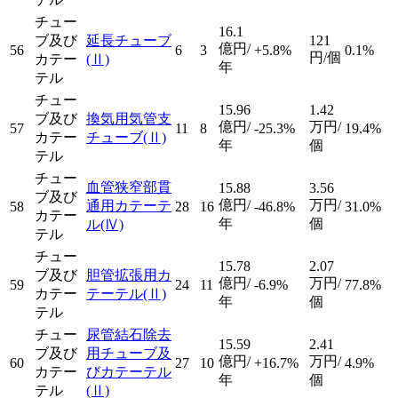
チュー
16.1
ブ及び
延長チューブ
121
億円/
56
6
3
+5.8%
0.1%
円/個
カテー
(Ⅱ)
年
テル
チュー
15.96
1.42
ブ及び
換気用気管支
億円/
万円/
57
11
8
-25.3%
19.4%
カテー
チューブ
(Ⅱ)
年
個
テル
チュー
血管狭窄部貫
15.88
3.56
ブ及び
億円/
万円/
通用カテーテ
58
28
16
-46.8%
31.0%
カテー
年
個
ル
(Ⅳ)
テル
チュー
15.78
2.07
ブ及び
胆管拡張用カ
億円/
万円/
59
24
11
-6.9%
77.8%
カテー
テーテル
(Ⅱ)
年
個
テル
チュー
尿管結石除去
15.59
2.41
ブ及び
用チューブ及
億円/
万円/
60
27
10
+16.7%
4.9%
カテー
びカテーテル
年
個
テル
(Ⅱ)