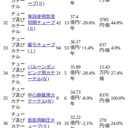
カテー
年
ーブ
(Ⅱ)
テル
チュー
単回使用気管
37.4
ブ及び
3785
億円/
切開チューブ
32
42
13
-20.6%
44.8%
円/個
カテー
年
(Ⅱ)
テル
チュー
36.17
ブ及び
吸引チューブ
637
億円/
33
94
53
+1.4%
4.0%
円/個
カテー
(Ⅰ)
年
テル
チュー
バルーンポン
35.89
12.43
ブ及び
億円/
万円/
ピング用カテ
34
21
5
-28.4%
27.4%
カテー
年
個
ーテル
(Ⅳ)
テル
チュー
34.73
ブ及び
中心静脈用カ
8370
億円/
35
9
6
-8.9%
100.0%
円/個
カテー
テーテル
(Ⅳ)
年
テル
チュー
32.22
ブ及び
造影用耐圧チ
270
億円/
36
19
16
-2.1%
24.0%
円/個
カテー
ューブ
(Ⅱ)