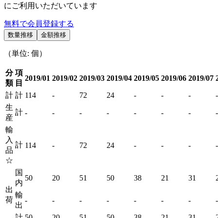
にご利用いただいています
無料で会員登録する
数量推移
金額推移
（単位: 個）
分
項
2019/01
2019/02
2019/03
2019/04
2019/05
2019/06
2019/07
類
目
計
計
114
-
72
24
-
-
-
-
生
計
-
-
-
-
-
-
-
-
産
輸
入
計
114
-
72
24
-
-
-
-
品
☆
国
50
20
51
50
38
21
31
内
出
輸
荷
-
-
-
-
-
-
-
-
出
計
50
20
51
50
38
21
31