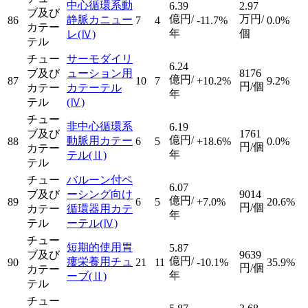
中心循環系動
6.39
2.97
ブ及び
億円/
万円/
静脈カニュー
86
7
4
-11.7%
0.0%
カテー
年
個
レ
(Ⅳ)
テル
チュー
サーモダイリ
6.24
ブ及び
ューション用
8176
億円/
87
10
7
+10.2%
9.2%
円/個
カテー
カテーテル
年
テル
(Ⅳ)
チュー
非中心循環系
6.19
ブ及び
1761
億円/
動脈用カテー
88
6
5
+18.6%
0.0%
円/個
カテー
年
テル
(Ⅱ)
テル
チュー
バルーン付ペ
6.07
ブ及び
ーシング向け
9014
億円/
89
6
5
+7.0%
20.6%
円/個
カテー
循環器用カテ
年
テル
ーテル
(Ⅳ)
チュー
短期的使用胃
5.87
ブ及び
9639
億円/
瘻栄養用チュ
90
21
11
-10.1%
35.9%
円/個
カテー
年
ーブ
(Ⅱ)
テル
チュー