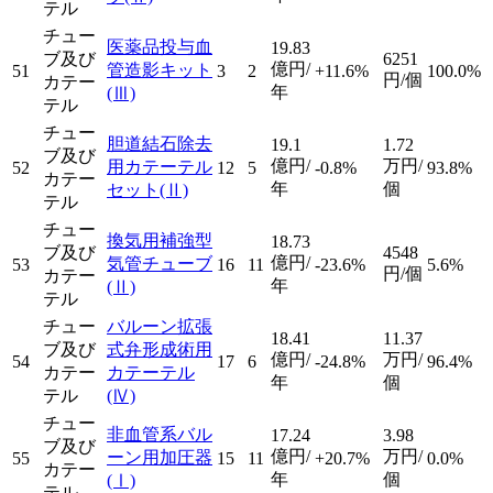
テル
チュー
医薬品投与血
19.83
ブ及び
6251
億円/
管造影キット
51
3
2
+11.6%
100.0%
円/個
カテー
年
(Ⅲ)
テル
チュー
胆道結石除去
19.1
1.72
ブ及び
億円/
万円/
用カテーテル
52
12
5
-0.8%
93.8%
カテー
年
個
セット
(Ⅱ)
テル
チュー
換気用補強型
18.73
ブ及び
4548
億円/
気管チューブ
53
16
11
-23.6%
5.6%
円/個
カテー
年
(Ⅱ)
テル
チュー
バルーン拡張
18.41
11.37
ブ及び
式弁形成術用
億円/
万円/
54
17
6
-24.8%
96.4%
カテー
カテーテル
年
個
テル
(Ⅳ)
チュー
非血管系バル
17.24
3.98
ブ及び
億円/
万円/
ーン用加圧器
55
15
11
+20.7%
0.0%
カテー
年
個
(Ⅰ)
テル