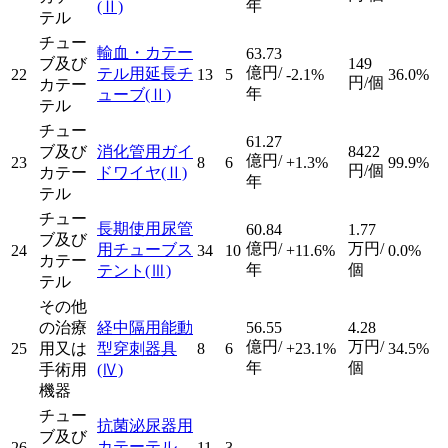
年
(Ⅱ)
テル
チュー
輸血・カテー
63.73
ブ及び
149
億円/
テル用延長チ
22
13
5
-2.1%
36.0%
円/個
カテー
年
ューブ
(Ⅱ)
テル
チュー
61.27
ブ及び
消化管用ガイ
8422
億円/
23
8
6
+1.3%
99.9%
円/個
カテー
ドワイヤ
(Ⅱ)
年
テル
チュー
長期使用尿管
60.84
1.77
ブ及び
億円/
万円/
用チューブス
24
34
10
+11.6%
0.0%
カテー
年
個
テント
(Ⅲ)
テル
その他
の治療
経中隔用能動
56.55
4.28
億円/
万円/
25
用又は
型穿刺器具
8
6
+23.1%
34.5%
年
個
手術用
(Ⅳ)
機器
チュー
抗菌泌尿器用
ブ及び
カテーテル
26
11
3