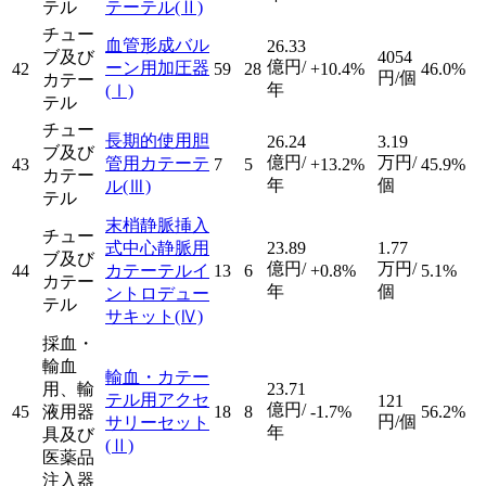
テル
テーテル
(Ⅱ)
チュー
血管形成バル
26.33
ブ及び
4054
億円/
ーン用加圧器
42
59
28
+10.4%
46.0%
円/個
カテー
年
(Ⅰ)
テル
チュー
長期的使用胆
26.24
3.19
ブ及び
億円/
万円/
管用カテーテ
43
7
5
+13.2%
45.9%
カテー
年
個
ル
(Ⅲ)
テル
末梢静脈挿入
チュー
式中心静脈用
23.89
1.77
ブ及び
億円/
万円/
44
カテーテルイ
13
6
+0.8%
5.1%
カテー
年
個
ントロデュー
テル
サキット
(Ⅳ)
採血・
輸血
輸血・カテー
用、輸
23.71
テル用アクセ
121
億円/
45
液用器
18
8
-1.7%
56.2%
円/個
サリーセット
年
具及び
(Ⅱ)
医薬品
注入器