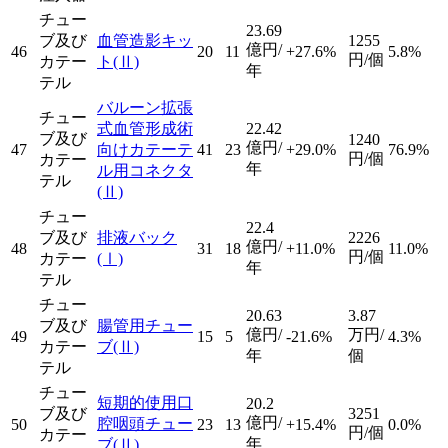
チュー
23.69
ブ及び
血管造影キッ
1255
億円/
46
20
11
+27.6%
5.8%
円/個
カテー
ト
(Ⅱ)
年
テル
バルーン拡張
チュー
式血管形成術
22.42
ブ及び
1240
億円/
47
向けカテーテ
41
23
+29.0%
76.9%
円/個
カテー
年
ル用コネクタ
テル
(Ⅱ)
チュー
22.4
ブ及び
排液バック
2226
億円/
48
31
18
+11.0%
11.0%
円/個
カテー
(Ⅰ)
年
テル
チュー
20.63
3.87
ブ及び
腸管用チュー
億円/
万円/
49
15
5
-21.6%
4.3%
カテー
ブ
(Ⅱ)
年
個
テル
チュー
短期的使用口
20.2
ブ及び
3251
億円/
腔咽頭チュー
50
23
13
+15.4%
0.0%
円/個
カテー
年
ブ
(Ⅱ)