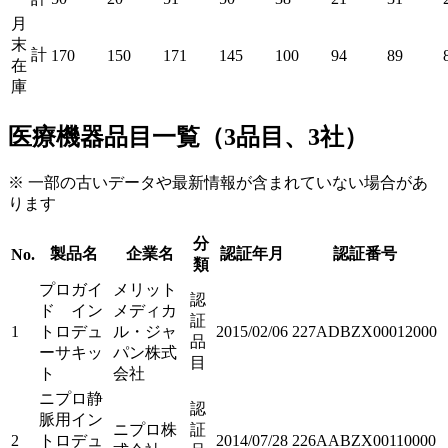
月
末
計
170
150
171
145
100
94
89
在
庫
医療機器品目一覧（3品目、3社）
※ 一部の古いデータや最新情報が含まれていない場合があ
ります
分
製品名
企業名
認証年月
認証番号
No.
類
プロガイ
メリット
認
ド イン
メディカ
証
1
トロデュ
ル・ジャ
2015/02/06
227ADBZX00012000
品
ーサキッ
パン株式
目
ト
会社
ニプロ静
認
脈用イン
ニプロ株
証
2
トロデュ
2014/07/28
226AABZX00110000