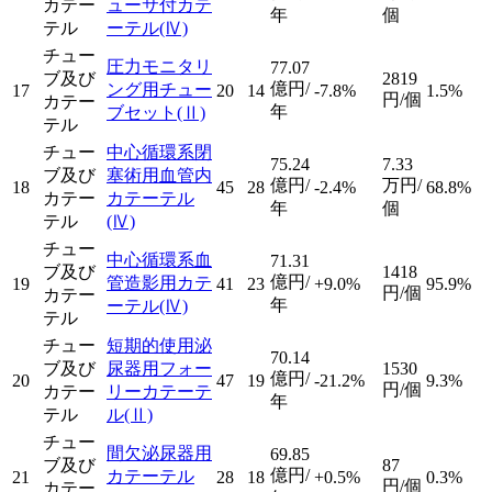
カテー
ューサ付カテ
年
個
テル
ーテル
(Ⅳ)
チュー
圧力モニタリ
77.07
ブ及び
2819
億円/
ング用チュー
17
20
14
-7.8%
1.5%
円/個
カテー
年
ブセット
(Ⅱ)
テル
チュー
中心循環系閉
75.24
7.33
ブ及び
塞術用血管内
億円/
万円/
18
45
28
-2.4%
68.8%
カテー
カテーテル
年
個
テル
(Ⅳ)
チュー
中心循環系血
71.31
ブ及び
1418
億円/
管造影用カテ
19
41
23
+9.0%
95.9%
円/個
カテー
年
ーテル
(Ⅳ)
テル
チュー
短期的使用泌
70.14
ブ及び
尿器用フォー
1530
億円/
20
47
19
-21.2%
9.3%
円/個
カテー
リーカテーテ
年
テル
ル
(Ⅱ)
チュー
間欠泌尿器用
69.85
ブ及び
87
億円/
カテーテル
21
28
18
+0.5%
0.3%
円/個
カテー