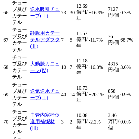
チュー
12.69
ブ及び
送水吸引チュ
7127
億円/
66
73
30
+16.9%
0.3%
円/個
カテー
ーブ
(Ⅰ)
年
テル
チュー
静脈用カテー
11.57
ブ及び
76
億円/
テルアダプタ
67
7
5
-11.7%
68.7%
円/個
カテー
年
(Ⅱ)
テル
チュー
11.18
ブ及び
大動脈カニュ
4315
億円/
68
10
7
-16.3%
3.6%
円/個
カテー
ーレ
(Ⅳ)
年
テル
チュー
10.73
ブ及び
送気送水チュ
858
億円/
69
40
14
+20.1%
0.9%
円/個
カテー
ーブ
(Ⅰ)
年
テル
チュー
血管内塞栓促
10.08
3.46
ブ及び
億円/
万円/
進用補綴材
70
3
2
-2.2%
0.0%
カテー
年
個
(Ⅲ)
テル