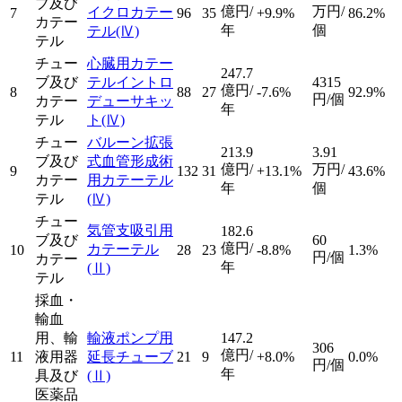
ブ及び
億円/
万円/
イクロカテー
7
96
35
+9.9%
86.2%
カテー
年
個
テル
(Ⅳ)
テル
チュー
心臓用カテー
247.7
ブ及び
テルイントロ
4315
億円/
8
88
27
-7.6%
92.9%
円/個
カテー
デューサキッ
年
テル
ト
(Ⅳ)
チュー
バルーン拡張
213.9
3.91
ブ及び
式血管形成術
億円/
万円/
9
132
31
+13.1%
43.6%
カテー
用カテーテル
年
個
テル
(Ⅳ)
チュー
気管支吸引用
182.6
ブ及び
60
億円/
カテーテル
10
28
23
-8.8%
1.3%
円/個
カテー
年
(Ⅱ)
テル
採血・
輸血
用、輸
輸液ポンプ用
147.2
306
億円/
11
液用器
延長チューブ
21
9
+8.0%
0.0%
円/個
年
具及び
(Ⅱ)
医薬品