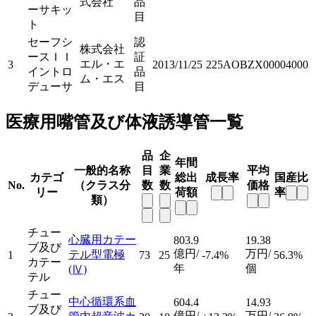
式会社
品
ーサキッ
目
ト
セーフシ
認
株式会社
ースＩＩ
証
エル・エ
3
2013/11/25
225AOBZX00004000
イントロ
品
ム・エス
デューサ
目
医療用嘴管及び体液誘導管一覧
品
企
年間
一般的名称
目
業
平均
カテゴ
総出
成長率
国産比
No.
（クラス分
数
数
価格
リー
荷額
率
類）
チュー
心臓用カテー
803.9
19.38
ブ及び
億円/
万円/
テル型電極
1
73
25
-7.4%
56.3%
カテー
年
個
(Ⅳ)
テル
チュー
中心循環系血
604.4
14.93
ブ及び
億円/
万円/