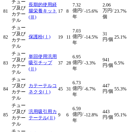
チュー
長期的使用経
7.32
2.06
ブ及び
億円/
万円/
腸栄養キット
81
17
8
-15.6%
23.7%
カテー
年
個
(Ⅲ)
テル
チュー
7.03
ブ及び
31
億円/
保護栓
(Ⅰ)
82
19
11
-14.5%
25.1%
円/個
カテー
年
テル
チュー
単回使用汎用
6.95
ブ及び
941
億円/
吸引チップ
83
37
28
-3.3%
6.5%
円/個
カテー
年
(Ⅱ)
テル
チュー
6.73
ブ及び
カテーテルコ
447
億円/
84
45
31
-6.7%
55.3%
円/個
カテー
ネクタ
(Ⅰ)
年
テル
チュー
6.59
ブ及び
汎用吸引用カ
443
億円/
85
9
6
-12.8%
95.1%
円/個
カテー
テーテル
(Ⅱ)
年
テル
チュー