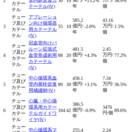
管内超音波カ
2
30
10
+13.2%
36.9%
カテー
年
個
テーテル
(Ⅳ)
テル
チュー
アブレーショ
585.2
43.16
ブ及び
ン向け循環器
億円/
万円/
3
55
10
-2.6%
1.5%
カテー
用カテーテル
年
個
テル
(Ⅳ)
冠血管向けバ
チュー
ルーン拡張式
481.5
2.45
ブ及び
億円/
万円/
4
血管形成術用
88
20
+4.3%
77.2%
カテー
年
個
カテーテル
テル
(Ⅳ)
チュー
中心循環系血
458.1
7.34
ブ及び
億円/
万円/
管内塞栓促進
5
89
30
+3.1%
36.5%
カテー
年
個
用補綴材
(Ⅳ)
テル
チュー
心臓・中心循
386.5
ブ及び
環系用カテー
3476
億円/
6
184
42
-0.9%
89.6%
円/個
カテー
テルガイドワ
年
テル
イヤ
(Ⅳ)
チュー
中心循環系マ
255.4
2.24