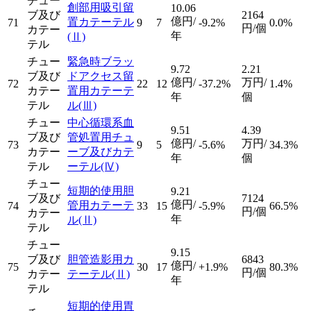
チュー
創部用吸引留
10.06
ブ及び
2164
億円/
置カテーテル
71
9
7
-9.2%
0.0%
円/個
カテー
年
(Ⅱ)
テル
チュー
緊急時ブラッ
9.72
2.21
ブ及び
ドアクセス留
億円/
万円/
72
22
12
-37.2%
1.4%
カテー
置用カテーテ
年
個
テル
ル
(Ⅲ)
チュー
中心循環系血
9.51
4.39
ブ及び
管処置用チュ
億円/
万円/
73
9
5
-5.6%
34.3%
カテー
ーブ及びカテ
年
個
テル
ーテル
(Ⅳ)
チュー
短期的使用胆
9.21
ブ及び
7124
億円/
管用カテーテ
74
33
15
-5.9%
66.5%
円/個
カテー
年
ル
(Ⅱ)
テル
チュー
9.15
ブ及び
胆管造影用カ
6843
億円/
75
30
17
+1.9%
80.3%
円/個
カテー
テーテル
(Ⅱ)
年
テル
短期的使用胃