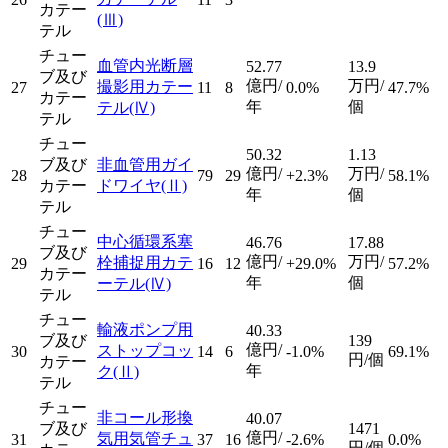
カテー
(Ⅲ)
テル
チュー
血管内光断層
52.77
13.9
ブ及び
億円/
万円/
撮影用カテー
27
11
8
0.0%
47.7%
カテー
年
個
テル
(Ⅳ)
テル
チュー
50.32
1.13
ブ及び
非血管用ガイ
億円/
万円/
28
79
29
+2.3%
58.1%
カテー
ドワイヤ
(Ⅱ)
年
個
テル
チュー
中心循環系塞
46.76
17.88
ブ及び
億円/
万円/
栓捕捉用カテ
29
16
12
+29.0%
57.2%
カテー
年
個
ーテル
(Ⅳ)
テル
チュー
輸液ポンプ用
40.33
ブ及び
139
億円/
ストップコッ
30
14
6
-1.0%
69.1%
円/個
カテー
年
ク
(Ⅱ)
テル
チュー
非コール形換
40.07
ブ及び
1471
億円/
気用気管チュ
31
37
16
-2.6%
0.0%
円/個