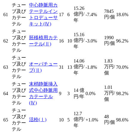
チュー
中心静脈用カ
15.26
ブ及び
テーテルイン
7845
億円/
61
17
6
-7.4%
18.6%
円/個
カテー
トロデューサ
年
テル
キット
(Ⅳ)
チュー
15.16
ブ及び
胚移植用カテ
1990
億円/
62
16
10
-3.0%
96.2%
円/個
カテー
ーテル
(Ⅱ)
年
テル
チュー
14.06
1.83
ブ及び
オーバチュー
億円/
万円/
63
31
13
-1.8%
70.0%
カテー
ブ
(Ⅱ)
年
個
テル
チュー
末梢静脈挿入
1.01
ブ及び
式中心静脈用
14
億
万円/
64
9
3
0.0%
98.2%
カテー
カテーテル
円/年
個
テル
(Ⅳ)
チュー
12.7
ブ及び
48
億円/
活栓
(Ⅰ)
65
10
5
+1.0%
98.6%
円/個
カテー
年
テル