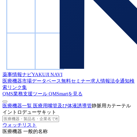
薬事情報ナビ
YAKUJI NAVI
医療機器市場データベース
無料セミナー
求人情報
法令通知検
索
リンク集
QMS業務支援ツール
QMSmartを見る
医療機器一覧
医療用嘴管及び体液誘導管
静脈用カテーテル
イントロデューサキット
ウォッチリスト
医療機器 一般的名称