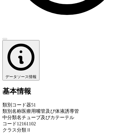
データソース情報
基本情報
類別コード
器51
類別名称
医療用嘴管及び体液誘導管
中分類名
チューブ及びカテーテル
コード
12161102
クラス分類
Ⅱ