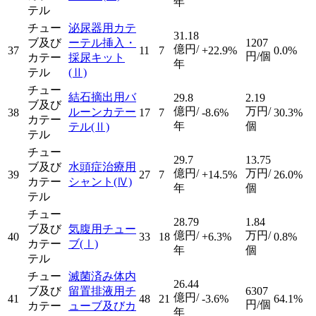
年
テル
チュー
泌尿器用カテ
31.18
ブ及び
ーテル挿入・
1207
億円/
37
11
7
+22.9%
0.0%
円/個
カテー
採尿キット
年
テル
(Ⅱ)
チュー
結石摘出用バ
29.8
2.19
ブ及び
億円/
万円/
ルーンカテー
38
17
7
-8.6%
30.3%
カテー
年
個
テル
(Ⅱ)
テル
チュー
29.7
13.75
ブ及び
水頭症治療用
億円/
万円/
39
27
7
+14.5%
26.0%
カテー
シャント
(Ⅳ)
年
個
テル
チュー
28.79
1.84
ブ及び
気腹用チュー
億円/
万円/
40
33
18
+6.3%
0.8%
カテー
ブ
(Ⅰ)
年
個
テル
チュー
滅菌済み体内
26.44
ブ及び
留置排液用チ
6307
億円/
41
48
21
-3.6%
64.1%
円/個
カテー
ューブ及びカ
年