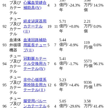
5.87
3.68
ブ及び
心臓血管縫合
億円/
万円/
91
4
3
-24.3%
14.5%
カテー
補助具
(Ⅳ)
年
個
テル
チュー
経皮泌尿器用
5.71
2.21
ブ及び
億円/
万円/
カテーテル
92
19
11
+0.0%
0.0%
カテー
年
個
(Ⅱ)
テル
血液体
血液回路補助
5.44
119
億円/
93
外循環
用延長チュー
5
7
-0.9%
0.6%
円/個
年
機器
ブ
(Ⅱ)
チュー
冠動脈カテー
5.41
ブ及び
5573
億円/
テル交換用カ
94
7
6
-1.7%
96.1%
円/個
カテー
年
テーテル
(Ⅳ)
テル
チュー
非中心循環系
5.23
ブ及び
9336
億円/
塞栓除去用カ
95
12
6
+4.4%
1.8%
円/個
カテー
年
テーテル
(Ⅱ)
テル
チュー
腸管用バルー
5.05
3.58
ブ及び
億円/
万円/
ンカテーテル
96
6
4
-29.6%
41.4%