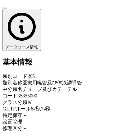
データソース情報
基本情報
類別コード
器51
類別名称
医療用嘴管及び体液誘導管
中分類名
チューブ及びカテーテル
コード
35855000
クラス分類
Ⅳ
GHTFルール
6-⑤,7-⑥
特定保守
－
設置管理
－
修理区分
－