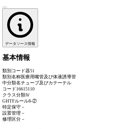
データソース情報
基本情報
類別コード
器51
類別名称
医療用嘴管及び体液誘導管
中分類名
チューブ及びカテーテル
コード
16615110
クラス分類
Ⅳ
GHTFルール
8-②
特定保守
－
設置管理
－
修理区分
－