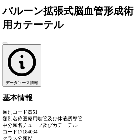
バルーン拡張式脳血管形成術
用カテーテル
データソース情報
基本情報
類別コード
器51
類別名称
医療用嘴管及び体液誘導管
中分類名
チューブ及びカテーテル
コード
17184034
クラス分類
Ⅳ