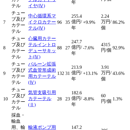
年
テル
イヤ
(Ⅳ)
チュー
中心循環系マ
255.4
2.24
ブ及び
億円/
万円/
イクロカテー
7
96
35
+9.9%
86.2%
カテー
年
個
テル
(Ⅳ)
テル
チュー
心臓用カテー
247.7
ブ及び
テルイントロ
4315
億円/
8
88
27
-7.6%
92.9%
円/個
カテー
デューサキッ
年
テル
ト
(Ⅳ)
チュー
バルーン拡張
213.9
3.91
ブ及び
式血管形成術
億円/
万円/
9
132
31
+13.1%
43.6%
カテー
用カテーテル
年
個
テル
(Ⅳ)
チュー
気管支吸引用
182.6
ブ及び
60
億円/
カテーテル
10
28
23
-8.8%
1.3%
円/個
カテー
年
(Ⅱ)
テル
採血・
輸血
用、輸
輸液ポンプ用
147.2