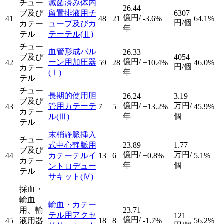
チュー
滅菌済み体内
26.44
ブ及び
留置排液用チ
6307
億円/
41
48
21
-3.6%
64.1%
円/個
カテー
ューブ及びカ
年
テル
テーテル
(Ⅱ)
チュー
血管形成バル
26.33
ブ及び
4054
億円/
ーン用加圧器
42
59
28
+10.4%
46.0%
円/個
カテー
年
(Ⅰ)
テル
チュー
長期的使用胆
26.24
3.19
ブ及び
億円/
万円/
管用カテーテ
43
7
5
+13.2%
45.9%
カテー
年
個
ル
(Ⅲ)
テル
末梢静脈挿入
チュー
式中心静脈用
23.89
1.77
ブ及び
億円/
万円/
44
カテーテルイ
13
6
+0.8%
5.1%
カテー
年
個
ントロデュー
テル
サキット
(Ⅳ)
採血・
輸血
輸血・カテー
用、輸
23.71
テル用アクセ
121
億円/
45
液用器
18
8
-1.7%
56.2%