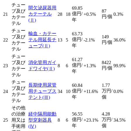
チュー
間欠泌尿器用
69.85
ブ及び
87
億円/
カテーテル
21
28
18
+0.5%
0.3%
円/個
カテー
年
(Ⅱ)
テル
チュー
輸血・カテー
63.73
ブ及び
149
億円/
テル用延長チ
22
13
5
-2.1%
36.0%
円/個
カテー
年
ューブ
(Ⅱ)
テル
チュー
61.27
ブ及び
消化管用ガイ
8422
億円/
23
8
6
+1.3%
99.9%
円/個
カテー
ドワイヤ
(Ⅱ)
年
テル
チュー
長期使用尿管
60.84
1.77
ブ及び
億円/
万円/
用チューブス
24
34
10
+11.6%
0.0%
カテー
年
個
テント
(Ⅲ)
テル
その他
の治療
経中隔用能動
56.55
4.28
億円/
万円/
25
用又は
型穿刺器具
8
6
+23.1%
34.5%
年
個
手術用
(Ⅳ)