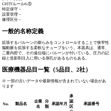
GHTFルール
6-⑤
特定保守
－
設置管理
－
修理区分
－
一般的名称定義
拡張するバルーンの膨らみをコントロールすることで狭窄性
脳動脈を拡張する柔軟なチューブをいう。本器具は、通常、
二重内腔で、その遠位端にバルーンが付いている。圧力の記
録と造影剤注入に用いる側孔があるものもある。
医療機器品目一覧（5品目、2社）
※ 一部の古いデータや最新情報が含まれていない場合があ
ります
承
企業
分
認
製品名
承認年月
承認番号
No.
名
類
区