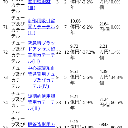
億円/
万円/
進用補綴材
70
3
2
-2.2%
0.0%
カテー
年
個
(Ⅲ)
テル
チュー
創部用吸引留
10.06
ブ及び
2164
億円/
置カテーテル
71
9
7
-9.2%
0.0%
円/個
カテー
年
(Ⅱ)
テル
チュー
緊急時ブラッ
9.72
2.21
ブ及び
ドアクセス留
億円/
万円/
72
22
12
-37.2%
1.4%
カテー
置用カテーテ
年
個
テル
ル
(Ⅲ)
チュー
中心循環系血
9.51
4.39
ブ及び
管処置用チュ
億円/
万円/
73
9
5
-5.6%
34.3%
カテー
ーブ及びカテ
年
個
テル
ーテル
(Ⅳ)
チュー
短期的使用胆
9.21
ブ及び
7124
億円/
管用カテーテ
74
33
15
-5.9%
66.5%
円/個
カテー
年
ル
(Ⅱ)
テル
チュー
9.15
ブ及び
胆管造影用カ
6843
億円/
75
30
17
+1.9%
80.3%