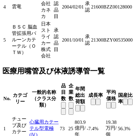
会社
認
承
雲竜
4
2004/02/01
21600BZZ00128000
カネ
品
認
カ
目
日本
ＢＳＣ 脳血
スト
承
管拡張用バ
ライ
認
承
ルーンカテ
5
2001/10/01
21300BZY00535000
カー
品
認
ーテル（Ｏ
株式
目
ＴＷ）
会社
医療用嘴管及び体液誘導管一覧
品
企
年間
一般的名称
目
業
平均
カテゴ
総出
成長率
国産比
No.
（クラス分
数
数
価格
リー
荷額
率
類）
チュー
心臓用カテー
803.9
19.38
ブ及び
億円/
万円/
テル型電極
1
73
25
-7.4%
56.3%
カテー
年
個
(Ⅳ)