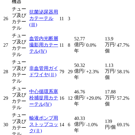
機器
チュー
抗菌泌尿器用
ブ及び
カテーテル
26
11
3
カテー
(Ⅲ)
テル
チュー
血管内光断層
52.77
13.9
ブ及び
億円/
万円/
撮影用カテー
27
11
8
0.0%
47.7%
カテー
年
個
テル
(Ⅳ)
テル
チュー
50.32
1.13
ブ及び
非血管用ガイ
億円/
万円/
28
79
29
+2.3%
58.1%
カテー
ドワイヤ
(Ⅱ)
年
個
テル
チュー
中心循環系塞
46.76
17.88
ブ及び
億円/
万円/
栓捕捉用カテ
29
16
12
+29.0%
57.2%
カテー
年
個
ーテル
(Ⅳ)
テル
チュー
輸液ポンプ用
40.33
ブ及び
139
億円/
ストップコッ
30
14
6
-1.0%
69.1%
円/個
カテー
年
ク
(Ⅱ)
テル