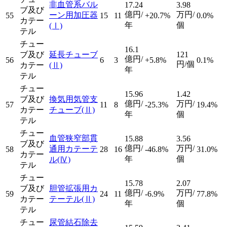
非血管系バル
17.24
3.98
ブ及び
億円/
万円/
ーン用加圧器
55
15
11
+20.7%
0.0%
カテー
年
個
(Ⅰ)
テル
チュー
16.1
ブ及び
延長チューブ
121
億円/
56
6
3
+5.8%
0.1%
円/個
カテー
(Ⅱ)
年
テル
チュー
15.96
1.42
ブ及び
換気用気管支
億円/
万円/
57
11
8
-25.3%
19.4%
カテー
チューブ
(Ⅱ)
年
個
テル
チュー
血管狭窄部貫
15.88
3.56
ブ及び
億円/
万円/
通用カテーテ
58
28
16
-46.8%
31.0%
カテー
年
個
ル
(Ⅳ)
テル
チュー
15.78
2.07
ブ及び
胆管拡張用カ
億円/
万円/
59
24
11
-6.9%
77.8%
カテー
テーテル
(Ⅱ)
年
個
テル
チュー
尿管結石除去