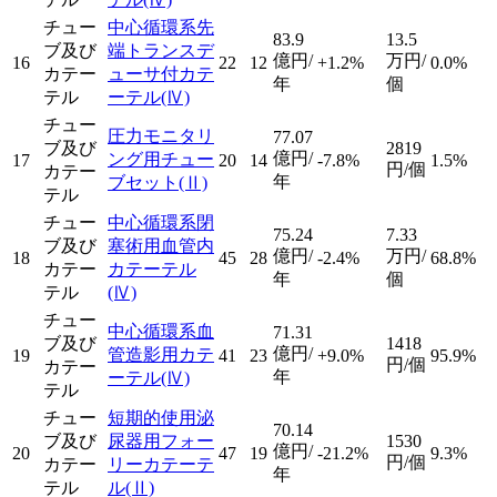
チュー
中心循環系先
83.9
13.5
ブ及び
端トランスデ
億円/
万円/
16
22
12
+1.2%
0.0%
カテー
ューサ付カテ
年
個
テル
ーテル
(Ⅳ)
チュー
圧力モニタリ
77.07
ブ及び
2819
億円/
ング用チュー
17
20
14
-7.8%
1.5%
円/個
カテー
年
ブセット
(Ⅱ)
テル
チュー
中心循環系閉
75.24
7.33
ブ及び
塞術用血管内
億円/
万円/
18
45
28
-2.4%
68.8%
カテー
カテーテル
年
個
テル
(Ⅳ)
チュー
中心循環系血
71.31
ブ及び
1418
億円/
管造影用カテ
19
41
23
+9.0%
95.9%
円/個
カテー
年
ーテル
(Ⅳ)
テル
チュー
短期的使用泌
70.14
ブ及び
尿器用フォー
1530
億円/
20
47
19
-21.2%
9.3%
円/個
カテー
リーカテーテ
年
テル
ル
(Ⅱ)