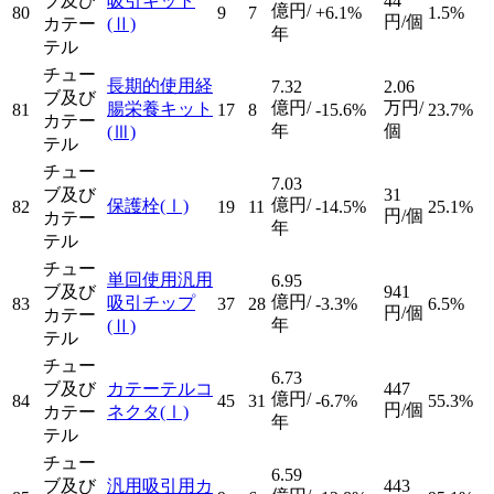
ブ及び
吸引キット
44
億円/
80
9
7
+6.1%
1.5%
円/個
カテー
(Ⅱ)
年
テル
チュー
長期的使用経
7.32
2.06
ブ及び
億円/
万円/
腸栄養キット
81
17
8
-15.6%
23.7%
カテー
年
個
(Ⅲ)
テル
チュー
7.03
ブ及び
31
億円/
保護栓
(Ⅰ)
82
19
11
-14.5%
25.1%
円/個
カテー
年
テル
チュー
単回使用汎用
6.95
ブ及び
941
億円/
吸引チップ
83
37
28
-3.3%
6.5%
円/個
カテー
年
(Ⅱ)
テル
チュー
6.73
ブ及び
カテーテルコ
447
億円/
84
45
31
-6.7%
55.3%
円/個
カテー
ネクタ
(Ⅰ)
年
テル
チュー
6.59
ブ及び
汎用吸引用カ
443