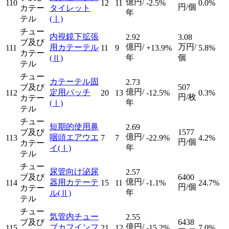
億円/
110
12
11
-2.5%
0.0%
円/個
カテー
タイレット
年
テル
(Ⅰ)
チュー
内視鏡下拡張
2.92
3.08
ブ及び
億円/
万円/
用カテーテル
111
11
9
+13.9%
5.8%
カテー
年
個
(Ⅱ)
テル
チュー
カテーテル固
2.73
ブ及び
507
億円/
定用パッチ
112
20
13
-12.5%
0.3%
円/枚
カテー
年
(Ⅰ)
テル
チュー
短期的使用鼻
2.69
ブ及び
1577
億円/
咽頭エアウエ
113
7
7
-22.9%
4.2%
円/個
カテー
年
イ
(Ⅰ)
テル
チュー
尿管向け泌尿
2.57
ブ及び
6400
億円/
器用カテーテ
114
15
11
-1.1%
24.7%
円/個
カテー
年
ル
(Ⅱ)
テル
チュー
気管内チュー
2.55
ブ及び
6438
億円/
ブカフインフ
115
21
12
-15.2%
7.0%