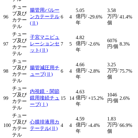
チュー
腸管用バルー
5.05
3.58
ブ及び
億円/
万円/
ンカテーテル
96
6
4
-29.6%
41.4%
カテー
年
個
(Ⅱ)
テル
チュー
子宮マニピュ
4.82
ブ及び
6076
億円/
レーションセ
97
7
5
-2.6%
8.3%
円/個
カテー
年
ット
(Ⅱ)
テル
チュー
4.66
3.25
ブ及び
腸管減圧用チ
億円/
万円/
98
6
4
-2.8%
75.7%
カテー
ューブ
(Ⅱ)
年
個
テル
チュー
内視鏡・関節
4.63
ブ及び
1046
億円/
鏡用接続チュ
99
15
14
+15.2%
2.6%
円/個
カテー
年
ーブ
(Ⅰ)
テル
チュー
4.59
1.83
ブ及び
心膜排液用カ
億円/
万円/
100
4
4
-4.4%
66.9%
カテー
テーテル
(Ⅱ)
年
個
テル