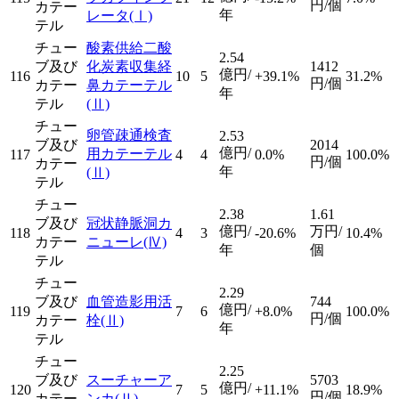
円/個
カテー
年
レータ
(Ⅰ)
テル
チュー
酸素供給二酸
2.54
ブ及び
化炭素収集経
1412
億円/
116
10
5
+39.1%
31.2%
円/個
カテー
鼻カテーテル
年
テル
(Ⅱ)
チュー
卵管疎通検査
2.53
ブ及び
2014
億円/
用カテーテル
117
4
4
0.0%
100.0%
円/個
カテー
年
(Ⅱ)
テル
チュー
2.38
1.61
ブ及び
冠状静脈洞カ
億円/
万円/
118
4
3
-20.6%
10.4%
カテー
ニューレ
(Ⅳ)
年
個
テル
チュー
2.29
ブ及び
血管造影用活
744
億円/
119
7
6
+8.0%
100.0%
円/個
カテー
栓
(Ⅱ)
年
テル
チュー
2.25
ブ及び
スーチャーア
5703
億円/
120
7
5
+11.1%
18.9%
円/個
カテー
ンカ
(Ⅱ)