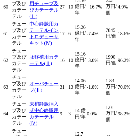
15.59
2.41
ブ及び
用チューブ及
億円/
万円/
60
27
10
+16.7%
4.9%
カテー
びカテーテル
年
個
テル
(Ⅱ)
チュー
中心静脈用カ
15.26
ブ及び
テーテルイン
7845
億円/
61
17
6
-7.4%
18.6%
円/個
カテー
トロデューサ
年
テル
キット
(Ⅳ)
チュー
15.16
ブ及び
胚移植用カテ
1990
億円/
62
16
10
-3.0%
96.2%
円/個
カテー
ーテル
(Ⅱ)
年
テル
チュー
14.06
1.83
ブ及び
オーバチュー
億円/
万円/
63
31
13
-1.8%
70.0%
カテー
ブ
(Ⅱ)
年
個
テル
チュー
末梢静脈挿入
1.01
ブ及び
式中心静脈用
14
億
万円/
64
9
3
0.0%
98.2%
カテー
カテーテル
円/年
個
テル
(Ⅳ)
チュー
12.7