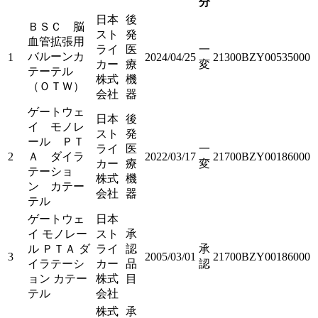
分
日本
後
ＢＳＣ 脳
スト
発
血管拡張用
ライ
医
一
バルーンカ
1
2024/04/25
21300BZY00535000
カー
療
変
テーテル
株式
機
（ＯＴＷ）
会社
器
ゲートウェ
日本
後
イ モノレ
スト
発
ール ＰＴ
ライ
医
一
2
Ａ ダイラ
2022/03/17
21700BZY00186000
カー
療
変
テーショ
株式
機
ン カテー
会社
器
テル
ゲートウェ
日本
イ モノレー
スト
承
ル ＰＴＡ ダ
ライ
認
承
3
2005/03/01
21700BZY00186000
イラテーシ
カー
品
認
ョン カテー
株式
目
テル
会社
株式
承