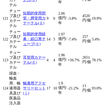
年
テル
チュー
短期的使用胆
2.06
ブ及び
4520
億円/
管・膵管用カ
121
9
6
-3.8%
19.9%
円/個
カテー
年
テーテル
(Ⅱ)
テル
チュー
短期的使用経
1.97
ブ及び
257
億円/
鼻・経口胃チ
122
14
5
-7.4%
5.4%
円/個
カテー
年
ューブ
(Ⅱ)
テル
チュー
1.96
ブ及び
耳管用カテー
2651
億円/
123
4
4
+56.7%
78.1%
円/個
カテー
テル
(Ⅱ)
年
テル
採血・
輸血
用、輸
輸液用アクセ
1.9
13
億円/
124
液用器
サリーセット
17
10
-21.2%
93.0%
円/個
年
具及び
(Ⅰ)
医薬品
注入器