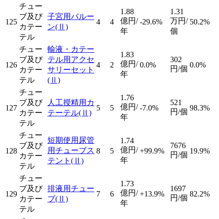
チュー
1.88
1.31
ブ及び
子宮用バルー
億円/
万円/
125
4
4
-29.6%
50.2%
カテー
ン
(Ⅱ)
年
個
テル
チュー
輸液・カテー
1.83
ブ及び
テル用アクセ
302
億円/
126
4
2
0.0%
0.0%
円/個
カテー
サリーセット
年
テル
(Ⅱ)
チュー
1.76
ブ及び
人工授精用カ
521
億円/
127
5
5
-7.0%
98.3%
円/個
カテー
テーテル
(Ⅱ)
年
テル
チュー
短期使用尿管
1.74
ブ及び
7676
億円/
用チューブス
128
8
5
+99.9%
19.9%
円/個
カテー
年
テント
(Ⅱ)
テル
チュー
1.73
ブ及び
排液用チュー
1697
億円/
129
7
6
+13.9%
82.2%
円/個
カテー
ブ
(Ⅱ)
年
テル