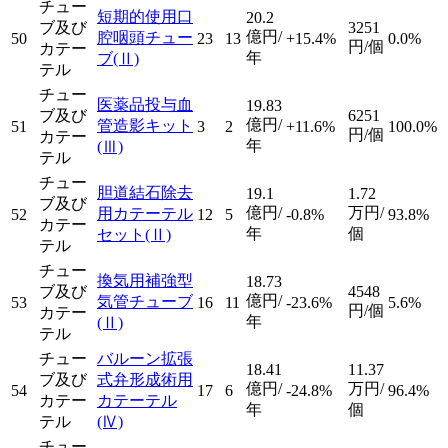
チュー
短期的使用口
20.2
ブ及び
3251
億円/
腔咽頭チュー
50
23
13
+15.4%
0.0%
円/個
カテー
年
ブ
(Ⅱ)
テル
チュー
医薬品投与血
19.83
ブ及び
6251
億円/
管造影キット
51
3
2
+11.6%
100.0%
円/個
カテー
年
(Ⅲ)
テル
チュー
胆道結石除去
19.1
1.72
ブ及び
億円/
万円/
用カテーテル
52
12
5
-0.8%
93.8%
カテー
年
個
セット
(Ⅱ)
テル
チュー
換気用補強型
18.73
ブ及び
4548
億円/
気管チューブ
53
16
11
-23.6%
5.6%
円/個
カテー
年
(Ⅱ)
テル
チュー
バルーン拡張
18.41
11.37
ブ及び
式弁形成術用
億円/
万円/
54
17
6
-24.8%
96.4%
カテー
カテーテル
年
個
テル
(Ⅳ)
チュー