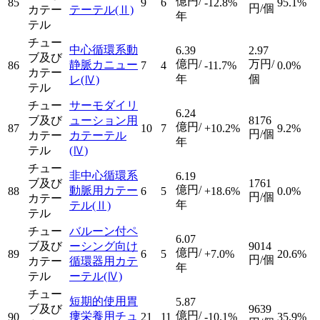
億円/
85
9
6
-12.8%
95.1%
円/個
カテー
テーテル
(Ⅱ)
年
テル
チュー
中心循環系動
6.39
2.97
ブ及び
億円/
万円/
静脈カニュー
86
7
4
-11.7%
0.0%
カテー
年
個
レ
(Ⅳ)
テル
チュー
サーモダイリ
6.24
ブ及び
ューション用
8176
億円/
87
10
7
+10.2%
9.2%
円/個
カテー
カテーテル
年
テル
(Ⅳ)
チュー
非中心循環系
6.19
ブ及び
1761
億円/
動脈用カテー
88
6
5
+18.6%
0.0%
円/個
カテー
年
テル
(Ⅱ)
テル
チュー
バルーン付ペ
6.07
ブ及び
ーシング向け
9014
億円/
89
6
5
+7.0%
20.6%
円/個
カテー
循環器用カテ
年
テル
ーテル
(Ⅳ)
チュー
短期的使用胃
5.87
ブ及び
9639
億円/
瘻栄養用チュ
90
21
11
-10.1%
35.9%