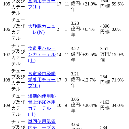
ブ及び
直腸用チュー
7600
億円/
105
17
11
+21.9%
59.6%
円/個
カテー
ブ
(Ⅱ)
年
テル
チュー
3.23
ブ及び
大静脈カニュ
4396
億円/
106
2
1
+6.4%
0.0%
円/個
カテー
ーレ
(Ⅳ)
年
テル
チュー
食道用バルー
3.22
3.51
ブ及び
億円/
万円/
ンカテーテル
107
14
11
+22.5%
15.9%
カテー
年
個
(Ⅰ)
テル
チュー
食道経由経腸
3.21
ブ及び
254
億円/
栄養用チュー
108
17
9
-12.7%
71.9%
円/個
カテー
年
ブ
(Ⅱ)
テル
チュー
短期的使用恥
3.06
ブ及び
骨上泌尿器用
4163
億円/
109
10
9
+30.4%
34.0%
円/個
カテー
カテーテル
年
テル
(Ⅱ)
チュー
単回使用気管
3.04
ブ及び
内チューブス
584