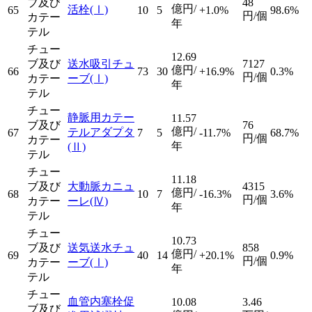
ブ及び
48
億円/
活栓
(Ⅰ)
65
10
5
+1.0%
98.6%
円/個
カテー
年
テル
チュー
12.69
ブ及び
送水吸引チュ
7127
億円/
66
73
30
+16.9%
0.3%
円/個
カテー
ーブ
(Ⅰ)
年
テル
チュー
静脈用カテー
11.57
ブ及び
76
億円/
テルアダプタ
67
7
5
-11.7%
68.7%
円/個
カテー
年
(Ⅱ)
テル
チュー
11.18
ブ及び
大動脈カニュ
4315
億円/
68
10
7
-16.3%
3.6%
円/個
カテー
ーレ
(Ⅳ)
年
テル
チュー
10.73
ブ及び
送気送水チュ
858
億円/
69
40
14
+20.1%
0.9%
円/個
カテー
ーブ
(Ⅰ)
年
テル
チュー
血管内塞栓促
10.08
3.46
ブ及び