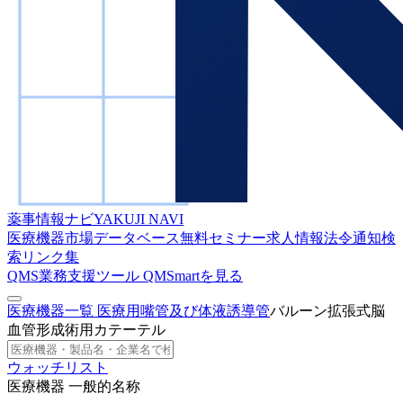
薬事情報ナビ
YAKUJI NAVI
医療機器市場データベース
無料セミナー
求人情報
法令通知検
索
リンク集
QMS業務支援ツール
QMSmartを見る
医療機器一覧
医療用嘴管及び体液誘導管
バルーン拡張式脳
血管形成術用カテーテル
ウォッチリスト
医療機器 一般的名称