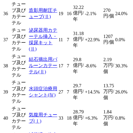
チュー
32.22
ブ及び
造影用耐圧チ
270
億円/
36
19
16
-2.1%
24.0%
円/個
カテー
ューブ
(Ⅱ)
年
テル
チュー
泌尿器用カテ
31.18
ブ及び
ーテル挿入・
1207
億円/
37
11
7
+22.9%
0.0%
円/個
カテー
採尿キット
年
テル
(Ⅱ)
チュー
結石摘出用バ
29.8
2.19
ブ及び
億円/
万円/
ルーンカテー
38
17
7
-8.6%
30.3%
カテー
年
個
テル
(Ⅱ)
テル
チュー
29.7
13.75
ブ及び
水頭症治療用
億円/
万円/
39
27
7
+14.5%
26.0%
カテー
シャント
(Ⅳ)
年
個
テル
チュー
28.79
1.84
ブ及び
気腹用チュー
億円/
万円/
40
33
18
+6.3%
0.8%
カテー
ブ
(Ⅰ)
年
個
テル