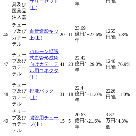
円/個
サリーセット
年
具及び
(Ⅱ)
医薬品
注入器
チュー
23.69
ブ及び
血管造影キッ
1255
億円/
46
20
11
+27.6%
5.8%
円/個
カテー
ト
(Ⅱ)
年
テル
バルーン拡張
チュー
式血管形成術
22.42
ブ及び
1240
億円/
47
向けカテーテ
41
23
+29.0%
76.9%
円/個
カテー
年
ル用コネクタ
テル
(Ⅱ)
チュー
22.4
ブ及び
排液バック
2226
億円/
48
31
18
+11.0%
11.0%
円/個
カテー
(Ⅰ)
年
テル
チュー
20.63
3.87
ブ及び
腸管用チュー
億円/
万円/
49
15
5
-21.6%
4.3%
カテー
ブ
(Ⅱ)
年
個
テル