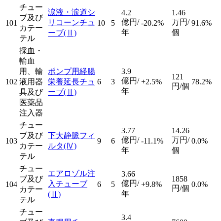
チュー
涙液・涙道シ
4.2
1.46
ブ及び
億円/
万円/
リコーンチュ
101
10
5
-20.2%
91.6%
カテー
年
個
ーブ
(Ⅱ)
テル
採血・
輸血
用、輸
ポンプ用経腸
3.9
121
億円/
102
液用器
栄養延長チュ
6
3
+2.5%
78.2%
円/個
年
具及び
ーブ
(Ⅱ)
医薬品
注入器
チュー
3.77
14.26
ブ及び
下大静脈フィ
億円/
万円/
103
9
6
-11.1%
0.0%
カテー
ルタ
(Ⅳ)
年
個
テル
チュー
エアロゾル注
3.66
ブ及び
1858
億円/
入チューブ
104
6
5
+9.8%
0.0%
円/個
カテー
年
(Ⅱ)
テル
チュー
3.4