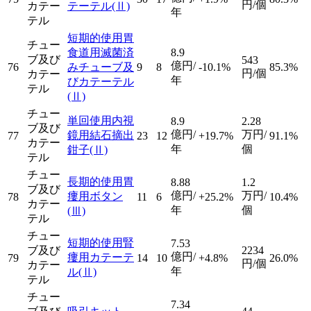
円/個
カテー
テーテル
(Ⅱ)
年
テル
短期的使用胃
チュー
食道用滅菌済
8.9
ブ及び
543
億円/
76
みチューブ及
9
8
-10.1%
85.3%
円/個
カテー
年
びカテーテル
テル
(Ⅱ)
チュー
単回使用内視
8.9
2.28
ブ及び
億円/
万円/
鏡用結石摘出
77
23
12
+19.7%
91.1%
カテー
年
個
鉗子
(Ⅱ)
テル
チュー
長期的使用胃
8.88
1.2
ブ及び
億円/
万円/
瘻用ボタン
78
11
6
+25.2%
10.4%
カテー
年
個
(Ⅲ)
テル
チュー
短期的使用腎
7.53
ブ及び
2234
億円/
瘻用カテーテ
79
14
10
+4.8%
26.0%
円/個
カテー
年
ル
(Ⅱ)
テル
チュー
7.34