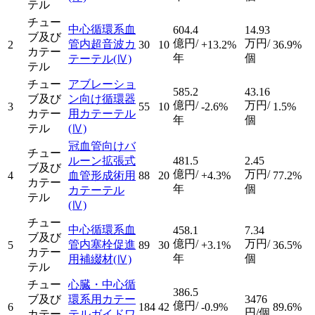
テル
チュー
中心循環系血
604.4
14.93
ブ及び
億円/
万円/
管内超音波カ
2
30
10
+13.2%
36.9%
カテー
年
個
テーテル
(Ⅳ)
テル
チュー
アブレーショ
585.2
43.16
ブ及び
ン向け循環器
億円/
万円/
3
55
10
-2.6%
1.5%
カテー
用カテーテル
年
個
テル
(Ⅳ)
冠血管向けバ
チュー
ルーン拡張式
481.5
2.45
ブ及び
億円/
万円/
4
血管形成術用
88
20
+4.3%
77.2%
カテー
年
個
カテーテル
テル
(Ⅳ)
チュー
中心循環系血
458.1
7.34
ブ及び
億円/
万円/
管内塞栓促進
5
89
30
+3.1%
36.5%
カテー
年
個
用補綴材
(Ⅳ)
テル
チュー
心臓・中心循
386.5
ブ及び
環系用カテー
3476
億円/
6
184
42
-0.9%
89.6%
円/個
カテー
テルガイドワ