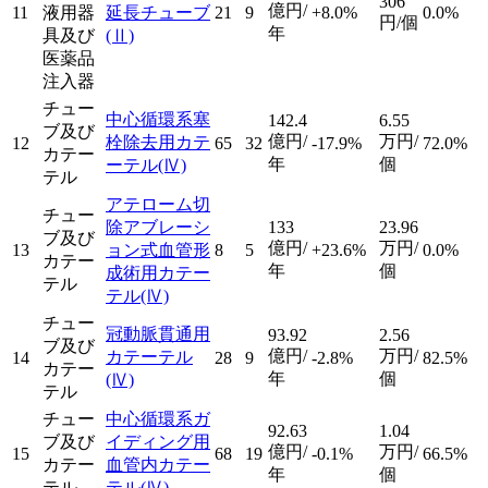
306
億円/
11
液用器
延長チューブ
21
9
+8.0%
0.0%
円/個
年
具及び
(Ⅱ)
医薬品
注入器
チュー
中心循環系塞
142.4
6.55
ブ及び
億円/
万円/
栓除去用カテ
12
65
32
-17.9%
72.0%
カテー
年
個
ーテル
(Ⅳ)
テル
アテローム切
チュー
除アブレーシ
133
23.96
ブ及び
億円/
万円/
13
ョン式血管形
8
5
+23.6%
0.0%
カテー
年
個
成術用カテー
テル
テル
(Ⅳ)
チュー
冠動脈貫通用
93.92
2.56
ブ及び
億円/
万円/
カテーテル
14
28
9
-2.8%
82.5%
カテー
年
個
(Ⅳ)
テル
チュー
中心循環系ガ
92.63
1.04
ブ及び
イディング用
億円/
万円/
15
68
19
-0.1%
66.5%
カテー
血管内カテー
年
個
テル
テル
(Ⅳ)