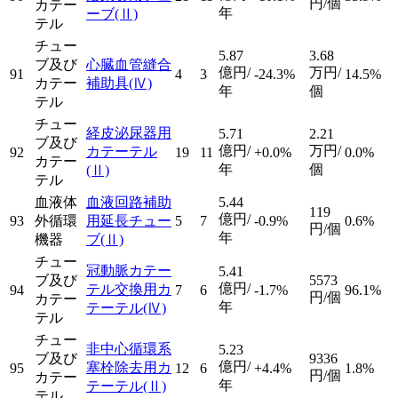
円/個
カテー
年
ーブ
(Ⅱ)
テル
チュー
5.87
3.68
ブ及び
心臓血管縫合
億円/
万円/
91
4
3
-24.3%
14.5%
カテー
補助具
(Ⅳ)
年
個
テル
チュー
経皮泌尿器用
5.71
2.21
ブ及び
億円/
万円/
カテーテル
92
19
11
+0.0%
0.0%
カテー
年
個
(Ⅱ)
テル
血液体
血液回路補助
5.44
119
億円/
93
外循環
用延長チュー
5
7
-0.9%
0.6%
円/個
年
機器
ブ
(Ⅱ)
チュー
冠動脈カテー
5.41
ブ及び
5573
億円/
テル交換用カ
94
7
6
-1.7%
96.1%
円/個
カテー
年
テーテル
(Ⅳ)
テル
チュー
非中心循環系
5.23
ブ及び
9336
億円/
塞栓除去用カ
95
12
6
+4.4%
1.8%
円/個
カテー
年
テーテル
(Ⅱ)
テル