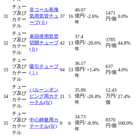
チュー
非コール形換
40.07
ブ及び
1471
億円/
気用気管チュ
31
37
16
-2.6%
0.0%
円/個
カテー
年
ーブ
(Ⅱ)
テル
チュー
単回使用気管
37.4
ブ及び
3785
億円/
切開チューブ
32
42
13
-20.6%
44.8%
円/個
カテー
年
(Ⅱ)
テル
チュー
36.17
ブ及び
吸引チューブ
637
億円/
33
94
53
+1.4%
4.0%
円/個
カテー
(Ⅰ)
年
テル
チュー
バルーンポン
35.89
12.43
ブ及び
億円/
万円/
ピング用カテ
34
21
5
-28.4%
27.4%
カテー
年
個
ーテル
(Ⅳ)
テル
チュー
34.73
ブ及び
中心静脈用カ
8370
億円/
35
9
6
-8.9%
100.0%
円/個
カテー
テーテル
(Ⅳ)
年
テル