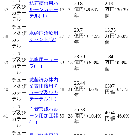
チュー
結石摘出用バ
29.8
2.19
ブ及び
億円/
万円/
ルーンカテー
37
17
7
-8.6%
30.3%
カテー
年
個
テル
(Ⅱ)
テル
チュー
29.7
13.75
ブ及び
水頭症治療用
億円/
万円/
38
27
7
+14.5%
26.0%
カテー
シャント
(Ⅳ)
年
個
テル
チュー
28.79
1.84
ブ及び
気腹用チュー
億円/
万円/
39
33
18
+6.3%
0.8%
カテー
ブ
(Ⅰ)
年
個
テル
チュー
滅菌済み体内
26.44
ブ及び
留置排液用チ
6307
億円/
40
48
21
-3.6%
64.1%
円/個
カテー
ューブ及びカ
年
テル
テーテル
(Ⅱ)
チュー
血管形成バル
26.33
ブ及び
4054
億円/
ーン用加圧器
41
59
28
+10.4%
46.0%
円/個
カテー
年
(Ⅰ)
テル
チュー