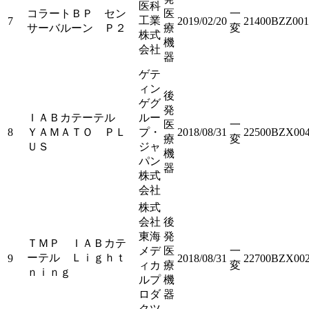
医科
コラートＢＰ セン
医
一
工業
7
2019/02/20
21400BZZ001
サーバルーン Ｐ２
療
変
株式
機
会社
器
ゲテ
ィン
後
ゲグ
発
ＩＡＢカテーテル
ルー
医
一
8
ＹＡＭＡＴＯ ＰＬ
プ・
2018/08/31
22500BZX004
療
変
ＵＳ
ジャ
機
パン
器
株式
会社
株式
会社
後
東海
発
ＴＭＰ ＩＡＢカテ
メデ
医
一
ーテル Ｌｉｇｈｔ
9
2018/08/31
22700BZX002
ィカ
療
変
ｎｉｎｇ
ルプ
機
ロダ
器
クツ