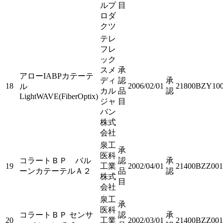
ルプ
目
ロダ
クツ
テレ
フレ
ック
スメ
承
アローIABPカテーテ
ディ
認
承
18
2006/02/01
21800BZY100
ル
カル
品
認
LightWAVE(FiberOptix)
ジャ
目
パン
株式
会社
泉工
承
医科
コラートＢＰ バル
認
承
19
工業
2002/04/01
21400BZZ001
ーンカテーテルＡ２
品
認
株式
目
会社
泉工
承
医科
コラートＢＰ センサ
認
承
20
工業
2002/03/01
21400BZZ001