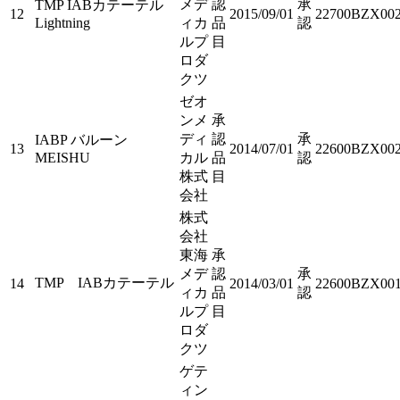
メデ
認
承
TMP IABカテーテル
12
2015/09/01
22700BZX002
Lightning
ィカ
品
認
ルプ
目
ロダ
クツ
ゼオ
ンメ
承
ディ
認
承
IABP バルーン
13
2014/07/01
22600BZX002
MEISHU
カル
品
認
株式
目
会社
株式
会社
東海
承
メデ
認
承
TMP IABカテーテル
14
2014/03/01
22600BZX001
ィカ
品
認
ルプ
目
ロダ
クツ
ゲテ
ィン