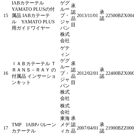
IABカテーテル
ゲグ
承
YAMATO PLUSの付
ルー
認
承
15
属品 IABカテーテ
プ・
2013/11/01
22500BZX004
品
認
ル YAMATO PLUS
ジャ
目
用ガイドワイヤー
パン
株式
会社
ゲテ
ィン
ゲグ
ＩＡＢカテーテル Ｔ
承
ルー
ＲＡＮＳ－ＲＡＹ の
認
承
16
プ・
2012/02/01
22400BZX000
付属品 インサーショ
品
認
ジャ
ンキット
目
パン
株式
会社
株式
会社
東海
承
TMP IABPバルーン
メデ
認
承
17
2007/04/01
21900BZZ000
カテーテル
ィカ
品
認