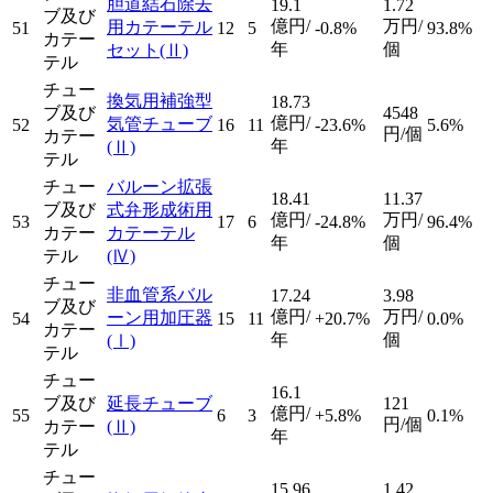
胆道結石除去
19.1
1.72
ブ及び
億円/
万円/
用カテーテル
51
12
5
-0.8%
93.8%
カテー
年
個
セット
(Ⅱ)
テル
チュー
換気用補強型
18.73
ブ及び
4548
億円/
気管チューブ
52
16
11
-23.6%
5.6%
円/個
カテー
年
(Ⅱ)
テル
チュー
バルーン拡張
18.41
11.37
ブ及び
式弁形成術用
億円/
万円/
53
17
6
-24.8%
96.4%
カテー
カテーテル
年
個
テル
(Ⅳ)
チュー
非血管系バル
17.24
3.98
ブ及び
億円/
万円/
ーン用加圧器
54
15
11
+20.7%
0.0%
カテー
年
個
(Ⅰ)
テル
チュー
16.1
ブ及び
延長チューブ
121
億円/
55
6
3
+5.8%
0.1%
円/個
カテー
(Ⅱ)
年
テル
チュー
15.96
1.42