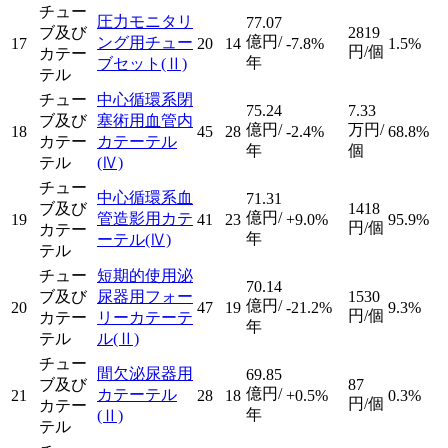
チュー
圧力モニタリ
77.07
ブ及び
2819
億円/
ング用チュー
17
20
14
-7.8%
1.5%
円/個
カテー
年
ブセット
(Ⅱ)
テル
チュー
中心循環系閉
75.24
7.33
ブ及び
塞術用血管内
億円/
万円/
18
45
28
-2.4%
68.8%
カテー
カテーテル
年
個
テル
(Ⅳ)
チュー
中心循環系血
71.31
ブ及び
1418
億円/
管造影用カテ
19
41
23
+9.0%
95.9%
円/個
カテー
年
ーテル
(Ⅳ)
テル
チュー
短期的使用泌
70.14
ブ及び
尿器用フォー
1530
億円/
20
47
19
-21.2%
9.3%
円/個
カテー
リーカテーテ
年
テル
ル
(Ⅱ)
チュー
間欠泌尿器用
69.85
ブ及び
87
億円/
カテーテル
21
28
18
+0.5%
0.3%
円/個
カテー
年
(Ⅱ)
テル