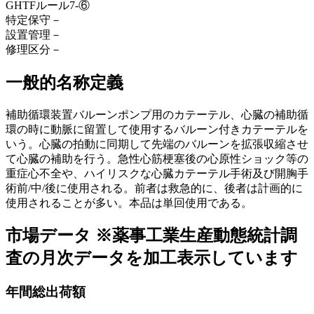
GHTFルール
7-⑥
特定保守
－
設置管理
－
修理区分
－
一般的名称定義
補助循環装置バルーンポンプ用のカテーテル、心臓の補助循
環の時に動脈に留置して使用するバルーン付きカテーテルを
いう。心臓の拍動に同期して先端のバルーンを拡張収縮させ
て心臓の補助を行う。急性心筋梗塞後の心原性ショック等の
重症心不全や、ハイリスクな心臓カテーテル手術及び開胸手
術前/中/後に使用される。前者は救急的に、後者は計画的に
使用されることが多い。本品は単回使用である。
市場データ
※薬事工業生産動態統計調
査の月次データを加工表示しています
年間総出荷額