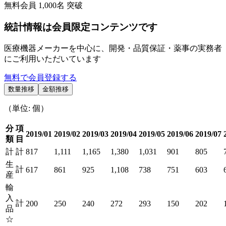
無料会員
1,000
名 突破
統計情報は会員限定コンテンツです
医療機器メーカーを中心に、開発・品質保証・薬事の実務者
にご利用いただいています
無料で会員登録する
数量推移
金額推移
（単位: 個）
分
項
2019/01
2019/02
2019/03
2019/04
2019/05
2019/06
2019/07
類
目
計
計
817
1,111
1,165
1,380
1,031
901
805
生
計
617
861
925
1,108
738
751
603
産
輸
入
計
200
250
240
272
293
150
202
品
☆