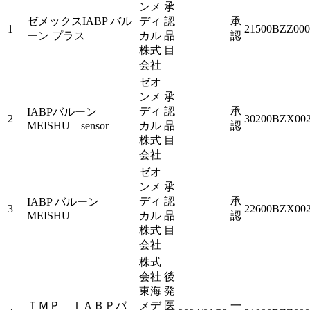
ンメ
承
ゼメックスIABP バル
ディ
認
承
1
21500BZZ000
ーン プラス
カル
品
認
株式
目
会社
ゼオ
ンメ
承
ディ
認
承
IABPバルーン
2
30200BZX002
MEISHU sensor
カル
品
認
株式
目
会社
ゼオ
ンメ
承
ディ
認
承
IABP バルーン
3
22600BZX002
MEISHU
カル
品
認
株式
目
会社
株式
会社
後
東海
発
ＴＭＰ ＩＡＢＰバ
メデ
医
一