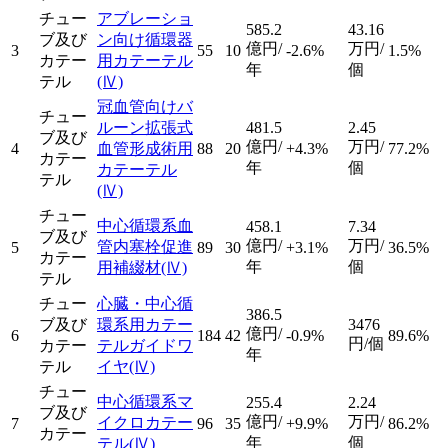
チュー
アブレーショ
585.2
43.16
ブ及び
ン向け循環器
億円/
万円/
3
55
10
-2.6%
1.5%
カテー
用カテーテル
年
個
テル
(Ⅳ)
冠血管向けバ
チュー
ルーン拡張式
481.5
2.45
ブ及び
億円/
万円/
4
血管形成術用
88
20
+4.3%
77.2%
カテー
年
個
カテーテル
テル
(Ⅳ)
チュー
中心循環系血
458.1
7.34
ブ及び
億円/
万円/
管内塞栓促進
5
89
30
+3.1%
36.5%
カテー
年
個
用補綴材
(Ⅳ)
テル
チュー
心臓・中心循
386.5
ブ及び
環系用カテー
3476
億円/
6
184
42
-0.9%
89.6%
円/個
カテー
テルガイドワ
年
テル
イヤ
(Ⅳ)
チュー
中心循環系マ
255.4
2.24
ブ及び
億円/
万円/
イクロカテー
7
96
35
+9.9%
86.2%
カテー
年
個
テル
(Ⅳ)