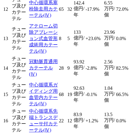
中心循環系塞
142.4
6.55
ブ及び
億円/
万円/
栓除去用カテ
12
65
32
-17.9%
72.0%
カテー
年
個
ーテル
(Ⅳ)
テル
アテローム切
チュー
除アブレーシ
133
23.96
ブ及び
億円/
万円/
13
ョン式血管形
8
5
+23.6%
0.0%
カテー
年
個
成術用カテー
テル
テル
(Ⅳ)
チュー
冠動脈貫通用
93.92
2.56
ブ及び
億円/
万円/
カテーテル
14
28
9
-2.8%
82.5%
カテー
年
個
(Ⅳ)
テル
チュー
中心循環系ガ
92.63
1.04
ブ及び
イディング用
億円/
万円/
15
68
19
-0.1%
66.5%
カテー
血管内カテー
年
個
テル
テル
(Ⅳ)
チュー
中心循環系先
83.9
13.5
ブ及び
端トランスデ
億円/
万円/
16
22
12
+1.2%
0.0%
カテー
ューサ付カテ
年
個
テル
ーテル
(Ⅳ)