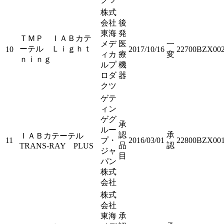
株式
会社
後
東海
発
ＴＭＰ ＩＡＢカテ
メデ
医
一
ーテル Ｌｉｇｈｔ
10
2017/10/16
22700BZX002
ィカ
療
変
ｎｉｎｇ
ルプ
機
ロダ
器
クツ
ゲテ
ィン
ゲグ
承
ルー
認
承
ＩＡＢカテーテル
11
プ・
2016/03/01
22800BZX001
品
認
TRANS-RAY PLUS
ジャ
目
パン
株式
会社
株式
会社
東海
承