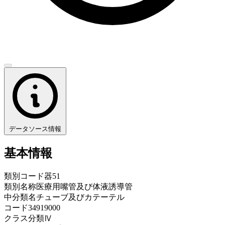
データソース情報
基本情報
類別コード
器51
類別名称
医療用嘴管及び体液誘導管
中分類名
チューブ及びカテーテル
コード
34919000
クラス分類
Ⅳ