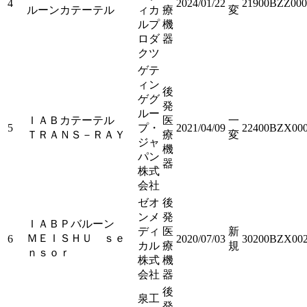
4
2024/01/22
21900BZZ000
ルーンカテーテル
ィカ
療
変
ルプ
機
ロダ
器
クツ
ゲテ
ィン
後
ゲグ
発
ルー
ＩＡＢカテーテル
医
一
5
プ・
2021/04/09
22400BZX000
ＴＲＡＮＳ－ＲＡＹ
療
変
ジャ
機
パン
器
株式
会社
ゼオ
後
ンメ
発
ＩＡＢＰバルーン
ディ
医
新
ＭＥＩＳＨＵ ｓｅ
6
2020/07/03
30200BZX002
カル
療
規
ｎｓｏｒ
株式
機
会社
器
後
泉工
発