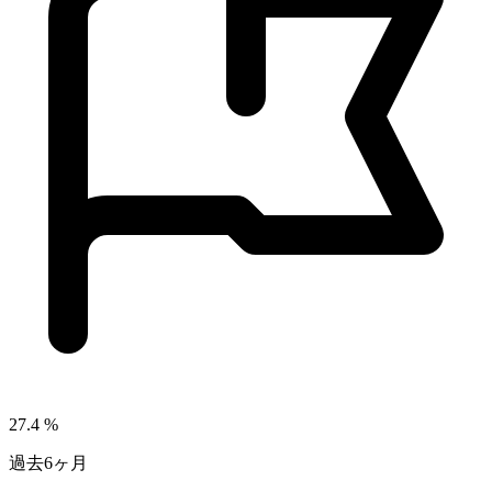
27.4
%
過去6ヶ月