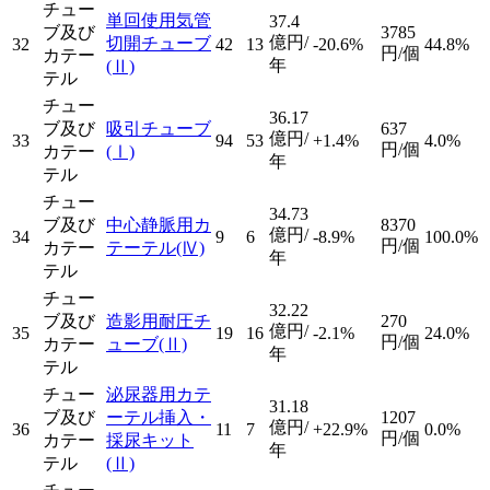
チュー
単回使用気管
37.4
ブ及び
3785
億円/
切開チューブ
32
42
13
-20.6%
44.8%
円/個
カテー
年
(Ⅱ)
テル
チュー
36.17
ブ及び
吸引チューブ
637
億円/
33
94
53
+1.4%
4.0%
円/個
カテー
(Ⅰ)
年
テル
チュー
34.73
ブ及び
中心静脈用カ
8370
億円/
34
9
6
-8.9%
100.0%
円/個
カテー
テーテル
(Ⅳ)
年
テル
チュー
32.22
ブ及び
造影用耐圧チ
270
億円/
35
19
16
-2.1%
24.0%
円/個
カテー
ューブ
(Ⅱ)
年
テル
チュー
泌尿器用カテ
31.18
ブ及び
ーテル挿入・
1207
億円/
36
11
7
+22.9%
0.0%
円/個
カテー
採尿キット
年
テル
(Ⅱ)