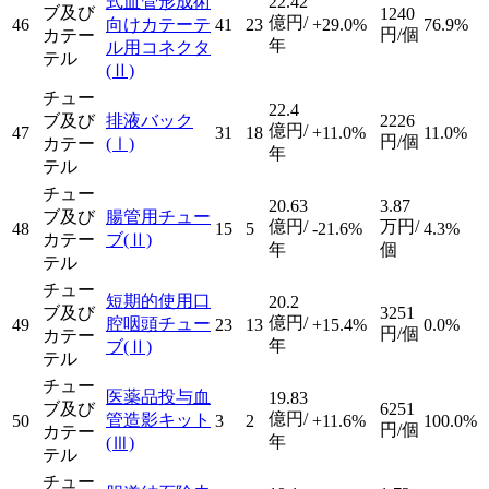
式血管形成術
22.42
ブ及び
1240
億円/
46
向けカテーテ
41
23
+29.0%
76.9%
円/個
カテー
年
ル用コネクタ
テル
(Ⅱ)
チュー
22.4
ブ及び
排液バック
2226
億円/
47
31
18
+11.0%
11.0%
円/個
カテー
(Ⅰ)
年
テル
チュー
20.63
3.87
ブ及び
腸管用チュー
億円/
万円/
48
15
5
-21.6%
4.3%
カテー
ブ
(Ⅱ)
年
個
テル
チュー
短期的使用口
20.2
ブ及び
3251
億円/
腔咽頭チュー
49
23
13
+15.4%
0.0%
円/個
カテー
年
ブ
(Ⅱ)
テル
チュー
医薬品投与血
19.83
ブ及び
6251
億円/
管造影キット
50
3
2
+11.6%
100.0%
円/個
カテー
年
(Ⅲ)
テル
チュー