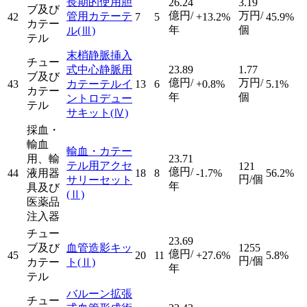
長期的使用胆
26.24
3.19
ブ及び
億円/
万円/
管用カテーテ
42
7
5
+13.2%
45.9%
カテー
年
個
ル
(Ⅲ)
テル
末梢静脈挿入
チュー
式中心静脈用
23.89
1.77
ブ及び
億円/
万円/
43
カテーテルイ
13
6
+0.8%
5.1%
カテー
年
個
ントロデュー
テル
サキット
(Ⅳ)
採血・
輸血
輸血・カテー
用、輸
23.71
テル用アクセ
121
億円/
44
液用器
18
8
-1.7%
56.2%
円/個
サリーセット
年
具及び
(Ⅱ)
医薬品
注入器
チュー
23.69
ブ及び
血管造影キッ
1255
億円/
45
20
11
+27.6%
5.8%
円/個
カテー
ト
(Ⅱ)
年
テル
バルーン拡張
チュー