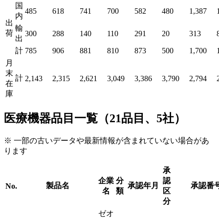
国
485
618
741
700
582
480
1,387
内
出
輸
荷
300
288
140
110
291
20
313
出
計
785
906
881
810
873
500
1,700
月
末
計
2,143
2,315
2,621
3,049
3,386
3,790
2,794
在
庫
医療機器品目一覧（21品目、5社）
※ 一部の古いデータや最新情報が含まれていない場合があ
ります
承
企業
分
認
製品名
承認年月
承認番
No.
名
類
区
分
ゼオ