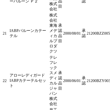
ーバルーン Ｐ２
品
認
株式
目
会社
株式
会社
東海
承
IABPバルーンカテー
メデ
認
承
21
2000/08/01
21200BZZ005
テル
ィカ
品
認
ルプ
目
ロダ
クツ
テレ
フレ
ック
スメ
承
アローレディガード
ディ
認
承
IABPカテーテルセッ
22
2000/06/01
21200BZY003
カル
品
認
ト
ジャ
目
パン
株式
会社
泉工