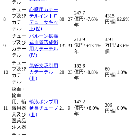
テル
チュー
心臓用カテー
247.7
ブ及び
テルイントロ
4315
億円/
8
88
27
-7.6%
92.9%
円/個
カテー
デューサキッ
年
テル
ト
(Ⅳ)
チュー
バルーン拡張
213.9
3.91
ブ及び
式血管形成術
億円/
万円/
9
132
31
+13.1%
43.6%
カテー
用カテーテル
年
個
テル
(Ⅳ)
チュー
気管支吸引用
182.6
ブ及び
60
億円/
カテーテル
10
28
23
-8.8%
1.3%
円/個
カテー
年
(Ⅱ)
テル
採血・
輸血
用、輸
輸液ポンプ用
147.2
306
億円/
11
液用器
延長チューブ
21
9
+8.0%
0.0%
円/個
年
具及び
(Ⅱ)
医薬品
注入器
チュー