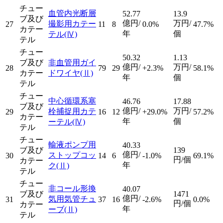
チュー
血管内光断層
52.77
13.9
ブ及び
億円/
万円/
撮影用カテー
27
11
8
0.0%
47.7%
カテー
年
個
テル
(Ⅳ)
テル
チュー
50.32
1.13
ブ及び
非血管用ガイ
億円/
万円/
28
79
29
+2.3%
58.1%
カテー
ドワイヤ
(Ⅱ)
年
個
テル
チュー
中心循環系塞
46.76
17.88
ブ及び
億円/
万円/
栓捕捉用カテ
29
16
12
+29.0%
57.2%
カテー
年
個
ーテル
(Ⅳ)
テル
チュー
輸液ポンプ用
40.33
ブ及び
139
億円/
ストップコッ
30
14
6
-1.0%
69.1%
円/個
カテー
年
ク
(Ⅱ)
テル
チュー
非コール形換
40.07
ブ及び
1471
億円/
気用気管チュ
31
37
16
-2.6%
0.0%
円/個
カテー
年
ーブ
(Ⅱ)
テル