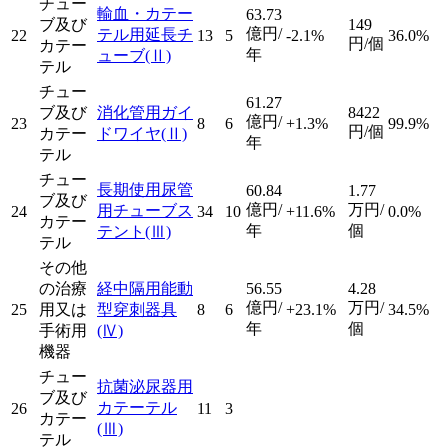
チュー
輸血・カテー
63.73
ブ及び
149
億円/
テル用延長チ
22
13
5
-2.1%
36.0%
円/個
カテー
年
ューブ
(Ⅱ)
テル
チュー
61.27
ブ及び
消化管用ガイ
8422
億円/
23
8
6
+1.3%
99.9%
円/個
カテー
ドワイヤ
(Ⅱ)
年
テル
チュー
長期使用尿管
60.84
1.77
ブ及び
億円/
万円/
用チューブス
24
34
10
+11.6%
0.0%
カテー
年
個
テント
(Ⅲ)
テル
その他
の治療
経中隔用能動
56.55
4.28
億円/
万円/
25
用又は
型穿刺器具
8
6
+23.1%
34.5%
年
個
手術用
(Ⅳ)
機器
チュー
抗菌泌尿器用
ブ及び
カテーテル
26
11
3
カテー
(Ⅲ)
テル