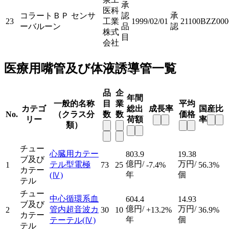
承
医科
コラートＢＰ センサ
認
承
23
工業
1999/02/01
21100BZZ000
ーバルーン
品
認
株式
目
会社
医療用嘴管及び体液誘導管一覧
品
企
年間
一般的名称
目
業
平均
カテゴ
総出
成長率
国産比
No.
（クラス分
数
数
価格
リー
荷額
率
類）
チュー
心臓用カテー
803.9
19.38
ブ及び
億円/
万円/
テル型電極
1
73
25
-7.4%
56.3%
カテー
年
個
(Ⅳ)
テル
チュー
中心循環系血
604.4
14.93
ブ及び
億円/
万円/
管内超音波カ
2
30
10
+13.2%
36.9%
カテー
年
個
テーテル
(Ⅳ)
テル