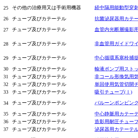
その他の治療用又は手術用機器
経中隔用能動型穿
25
26
チューブ及びカテーテル
抗菌泌尿器用カテ
チューブ及びカテーテル
血管内光断層撮影
27
チューブ及びカテーテル
非血管用ガイドワ
28
チューブ及びカテーテル
中心循環系塞栓捕
29
30
チューブ及びカテーテル
輸液ポンプ用スト
31
チューブ及びカテーテル
非コール形換気用
32
チューブ及びカテーテル
単回使用気管切開
33
チューブ及びカテーテル
吸引チューブ
(Ⅰ)
チューブ及びカテーテル
バルーンポンピン
34
35
チューブ及びカテーテル
中心静脈用カテー
36
チューブ及びカテーテル
造影用耐圧チュー
37
チューブ及びカテーテル
泌尿器用カテーテ