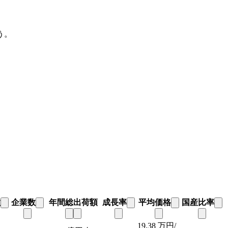
う。
数
企業数
年間総出荷額
成長率
平均価格
国産比率
19.38
万円/