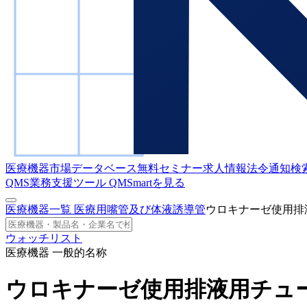
医療機器市場データベース
無料セミナー
求人情報
法令通知検
QMS業務支援ツール
QMSmartを見る
医療機器一覧
医療用嘴管及び体液誘導管
ウロキナーゼ使用排
ウォッチリスト
医療機器 一般的名称
ウロキナーゼ使用排液用チュ