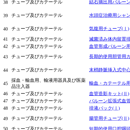
チューブ及びカテーテル
結石摘出用バルー
38
チューブ及びカテーテル
水頭症治療用シャ
39
チューブ及びカテーテル
気腹用チューブ
(Ⅰ)
40
41
チューブ及びカテーテル
滅菌済み体内留置
42
チューブ及びカテーテル
血管形成バルーン
チューブ及びカテーテル
長期的使用胆管用
43
チューブ及びカテーテル
末梢静脈挿入式中
44
採血・輸血用、輸液用器具及び医薬
輸血・カテーテル
45
品注入器
46
チューブ及びカテーテル
血管造影キット
(Ⅱ)
47
チューブ及びカテーテル
バルーン拡張式血
48
チューブ及びカテーテル
排液バック
(Ⅰ)
チューブ及びカテーテル
腸管用チューブ
(Ⅱ)
49
50
チューブ及びカテーテル
短期的使用口腔咽