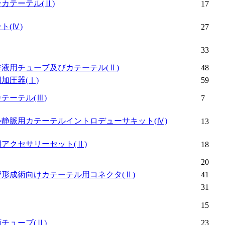
ンカテーテル
(Ⅱ)
17
ント
(Ⅳ)
27
33
排液用チューブ及びカテーテル
(Ⅱ)
48
用加圧器
(Ⅰ)
59
カテーテル
(Ⅲ)
7
心静脈用カテーテルイントロデューサキット
(Ⅳ)
13
用アクセサリーセット
(Ⅱ)
18
20
管形成術向けカテーテル用コネクタ
(Ⅱ)
41
31
15
頭チューブ
(Ⅱ)
23