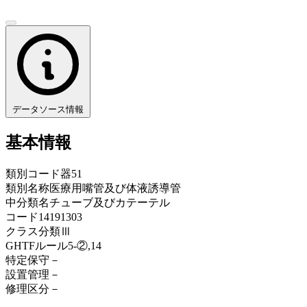
データソース情報
基本情報
類別コード
器51
類別名称
医療用嘴管及び体液誘導管
中分類名
チューブ及びカテーテル
コード
14191303
クラス分類
Ⅲ
GHTFルール
5-②,14
特定保守
－
設置管理
－
修理区分
－