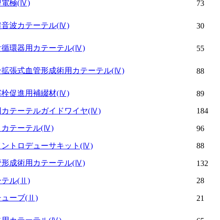
型電極
(Ⅳ)
73
超音波カテーテル
(Ⅳ)
30
け循環器用カテーテル
(Ⅳ)
55
ン拡張式血管形成術用カテーテル
(Ⅳ)
88
塞栓促進用補綴材
(Ⅳ)
89
用カテーテルガイドワイヤ
(Ⅳ)
184
ロカテーテル
(Ⅳ)
96
イントロデューサキット
(Ⅳ)
88
管形成術用カテーテル
(Ⅳ)
132
ーテル
(Ⅱ)
28
チューブ
(Ⅱ)
21