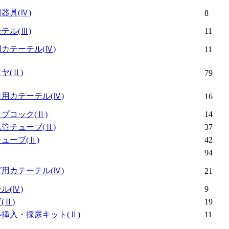
刺器具
(Ⅳ)
8
ーテル
(Ⅲ)
11
用カテーテル
(Ⅳ)
11
イヤ
(Ⅱ)
79
捉用カテーテル
(Ⅳ)
16
ップコック
(Ⅱ)
14
気管チューブ
(Ⅱ)
37
チューブ
(Ⅱ)
42
94
グ用カテーテル
(Ⅳ)
21
テル
(Ⅳ)
9
ブ
(Ⅱ)
19
ル挿入・採尿キット
(Ⅱ)
11